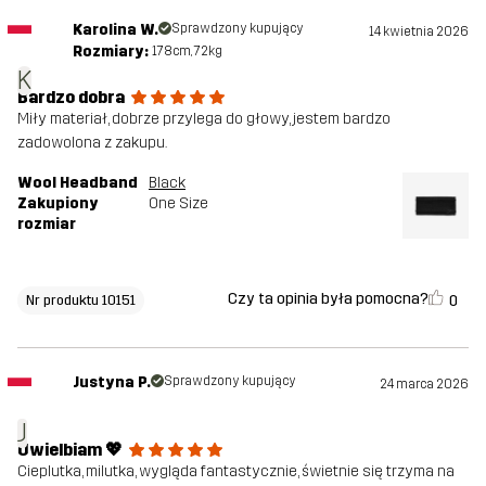
Karolina W.
Sprawdzony kupujący
14 kwietnia 2026
Rozmiary:
178cm, 72kg
K
Bardzo dobra
Miły materiał, dobrze przylega do głowy, jestem bardzo
zadowolona z zakupu.
Wool Headband
Black
Zakupiony
One Size
rozmiar
Czy ta opinia była pomocna?
0
Nr produktu 10151
Justyna P.
Sprawdzony kupujący
24 marca 2026
J
Uwielbiam 💖
Cieplutka, milutka, wygląda fantastycznie, świetnie się trzyma na