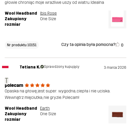
głowie chroniąc moje wrażliwe uszy od wiatru. Idealna
Wool Headband
Ibis Rose
Zakupiony
One Size
rozmiar
Czy ta opinia była pomocna?
0
Nr produktu 10151
Tetiana K.
Sprawdzony kupujący
3 marca 2026
T
polecam
Opaska na głowę jest super: wygodna, ciepła i nie uciska.
Wewnątrz mięciutka, nie gryzie. Polecam!
Wool Headband
Earth
Zakupiony
One Size
rozmiar