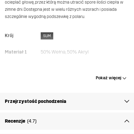
ocieplać głowę, przez którą można utracić spore ilości ciepła w
zimne dni. Dostępna jest w wielu różnych wzorach i posiada
szczególnie wygodną podszewkę z polaru.
Krój
SLIM
Materiał 1
50% Wełna, 50% Akryl
Waga
37g
Pokaż więcej
Stworzone do
UNIWERSALNY
NA CO DZIEŃ
Numer
10151_2881
Przejrzystość pochodzenia
artykułu
Recenzje
(4.7)