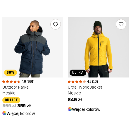
60%
ULTRA
4.6 (991)
4.2 (10)
Outdoor Parka
Ultra Hybrid Jacket
Męskie
Męskie
849 zł
OUTLET
899 zł
359 zł
Więcej kolorów
Więcej kolorów