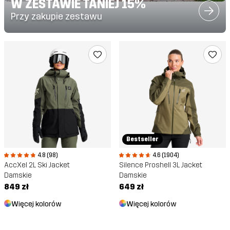
W ZESTAWIE TANIEJ 15%
Przy zakupie zestawu
Bestseller
4.8 (98)
4.6 (1904)
AccXel 2L Ski Jacket
Silence Proshell 3L Jacket
Damskie
Damskie
849 zł
649 zł
Więcej kolorów
Więcej kolorów