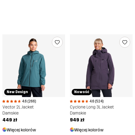
New Design
Nowość
4.6 (266)
4.6 (524)
Vector 2L Jacket
Cyclone Long 3L Jacket
Damskie
Damskie
449 zł
949 zł
Więcej kolorów
Więcej kolorów