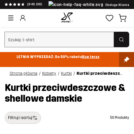
(846 138)
Obsługa Klienta
Wyczyść wyszukiwanie
LETNIA WYPRZEDAŻ: Do 50% rabatu
Kup teraz
Strona główna
Kobiety
Kurtki
Kurtki przeciwdeszczowe & shellowe
Kurtki przeciwdeszczowe &
shellowe damskie
Filtruj i sortuj
50 Produkty