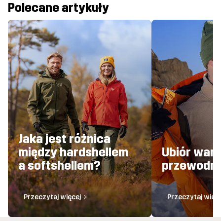
Polecane artykuły
Jaka jest różnica
między hardshellem
Ubiór war
a softshellem?
przewodni
Przeczytaj więcej
Przeczytaj więc