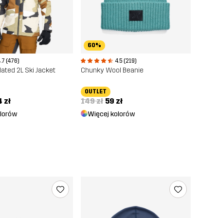
60%
.7 (476)
4.5 (219)
ated 2L Ski Jacket
Chunky Wool Beanie
OUTLET
 zł
149 zł
59 zł
olorów
Więcej kolorów