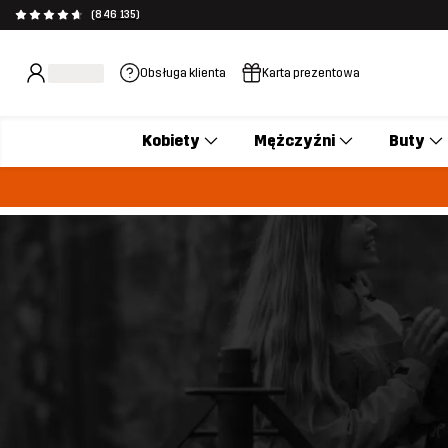
(846 135)
Obsługa klienta
Karta prezentowa
Kobiety
Mężczyźni
Buty