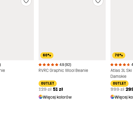
70%
60%
4
)
4.9 (92)
Atlas 3L Ski
nie
RVRC Graphic Wool Beanie
Damskie
OUTLET
OUTLET
999 zł
299
129 zł
51 zł
Więcej k
Więcej kolorów