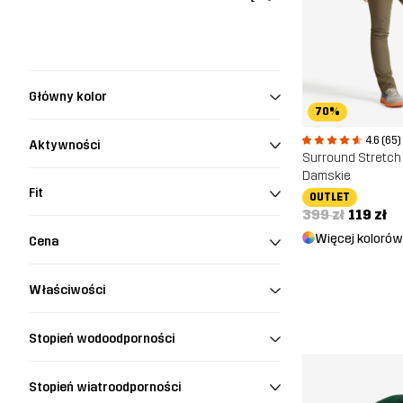
S43-45
One Size
Główny kolor
70%
4.6 (65)
Aktywności
Surround Stretch
Damskie
Fit
OUTLET
399 zł
119 zł
Więcej kolorów
Cena
Właściwości
Stopień wodoodporności
Stopień wiatroodporności