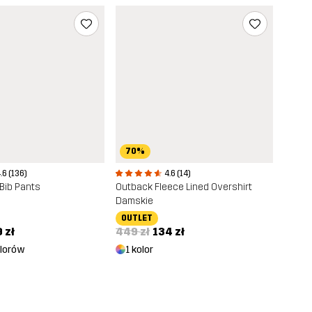
70%
.6 (136)
4.6 (14)
 Bib Pants
Outback Fleece Lined Overshirt
Damskie
OUTLET
 zł
449 zł
134 zł
olorów
1 kolor