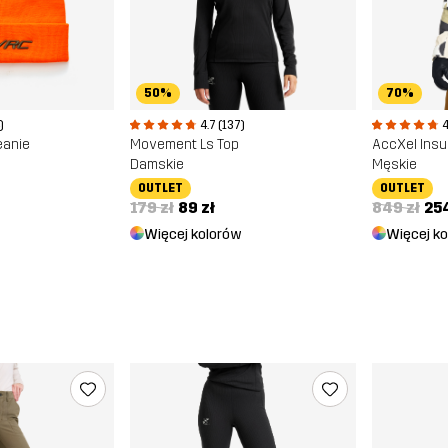
50%
70%
)
4.7 (137)
4
eanie
Movement Ls Top
AccXel Insul
Damskie
Męskie
OUTLET
OUTLET
179 zł
89 zł
849 zł
254
Więcej kolorów
Więcej k