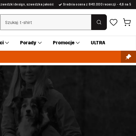
Szwedzki design, szwedzka jakość
Średnia ocena z 840.000 recenzji - 4,6 na 5
Wyczyść wyszukiwanie
ci
Porady
Promocje
ULTRA