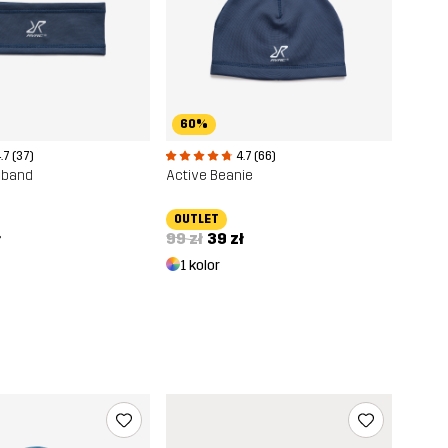
60%
.7 (37)
4.7 (66)
dband
Active Beanie
OUTLET
ł
99 zł
39 zł
1 kolor