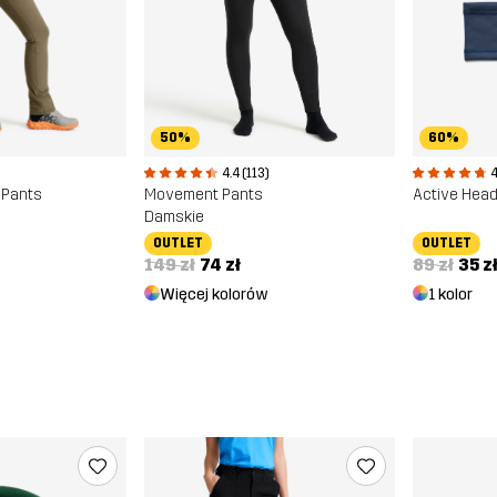
60%
50%
4
4.4 (113)
 Pants
Active Hea
Movement Pants
Damskie
OUTLET
OUTLET
89 zł
35 z
149 zł
74 zł
1 kolor
Więcej kolorów