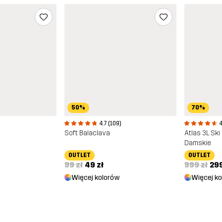
50%
70%
)
4.7 (109)
4
Soft Balaclava
Atlas 3L Ski
Damskie
OUTLET
OUTLET
99 zł
49 zł
999 zł
299
Więcej kolorów
Więcej k