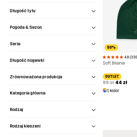
Długość tyłu
Pogoda & Sezon
Seria
50%
4.8 (330
Długość nogawki
Soft Beanie
Zrównoważona produkcja
OUTLET
89 zł
44 zł
1 kolor
Kategoria główna
Rodzaj
Rodzaj kieszeni