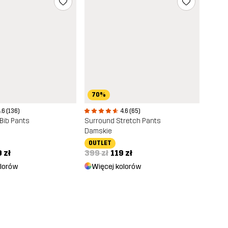
70%
.6 (136)
4.6 (65)
 Bib Pants
Surround Stretch Pants
Damskie
OUTLET
 zł
399 zł
119 zł
olorów
Więcej kolorów