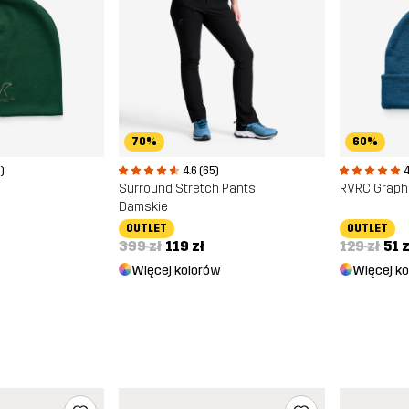
70%
60%
)
4.6 (65)
4
Surround Stretch Pants
RVRC Graph
Damskie
OUTLET
OUTLET
399 zł
119 zł
129 zł
51 z
Więcej kolorów
Więcej k