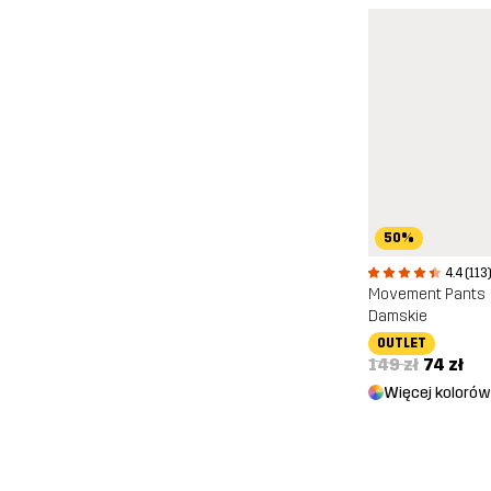
50%
4.4 (113
Movement Pants
Damskie
OUTLET
149 zł
74 zł
Więcej kolorów