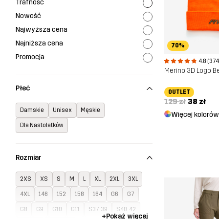
Trafność
Nowość
Najwyższa cena
Najniższa cena
70%
Promocja
4.8 (374
Merino 3D Logo B
Płeć
OUTLET
129 zł
38 zł
Damskie
Unisex
Męskie
Więcej kolorów
Dla Nastolatków
Rozmiar
2XS
XS
S
M
L
XL
2XL
3XL
4XL
146
152
158
164
G6
G7
G8
G9
G10
G11
S37-39
S40-42
+
Pokaż więcej