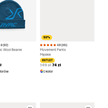
50%
.9 (92)
4.8 (161)
ic Wool Beanie
Movement Pants
Męskie
OUTLET
ł
149 zł
74 zł
olorów
1 kolor