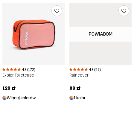
POWIADOM
4.8 (172)
4.8 (57)
Explor Toiletcase
Raincover
129 zł
89 zł
Więcej kolorów
1 kolor