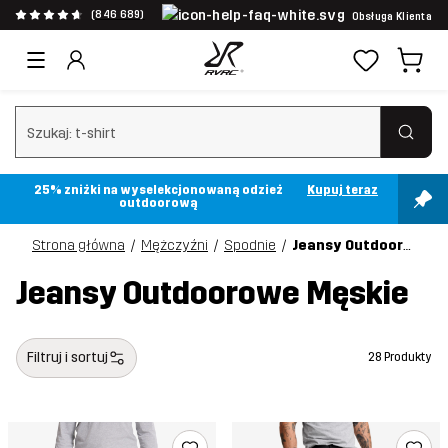
(846 689)
Obsługa Klienta
Wyczyść wyszukiwanie
25% zniżki na wyselekcjonowaną odzież
Kupuj teraz
outdoorową
Strona główna
Mężczyźni
Spodnie
Jeansy Outdoorowe
Jeansy Outdoorowe Męskie
Filtruj i sortuj
28 Produkty