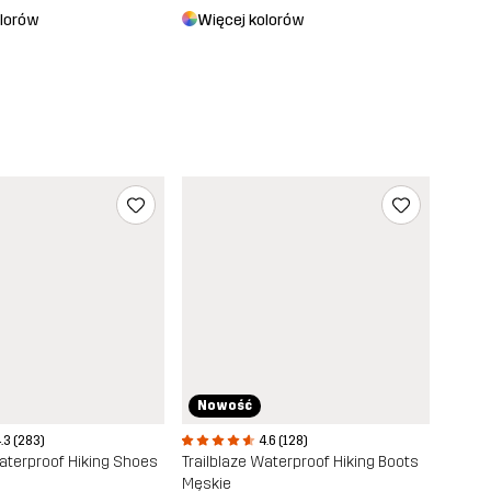
olorów
Więcej kolorów
Nowość
.3 (283)
4.6 (128)
Waterproof Hiking Shoes
Trailblaze Waterproof Hiking Boots
Męskie