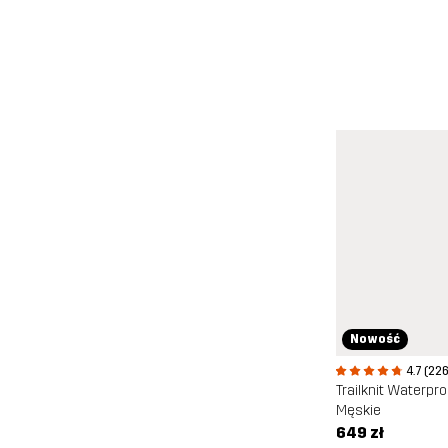
Nowość
4.7 (22
Męskie
649 zł