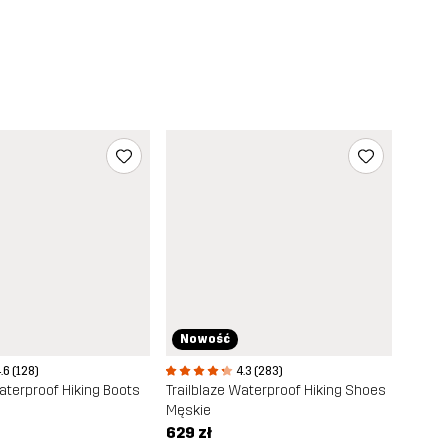
Nowość
.6 (128)
4.3 (283)
Waterproof Hiking Boots
Trailblaze Waterproof Hiking Shoes
Męskie
629 zł