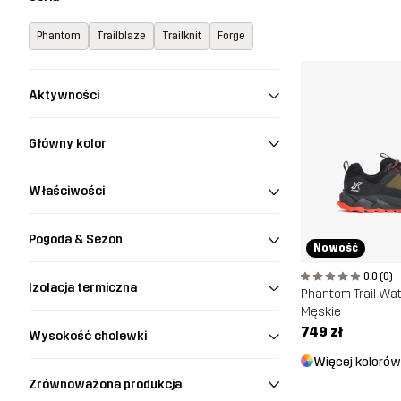
Phantom
Trailblaze
Trailknit
Forge
Aktywności
Główny kolor
Właściwości
Pogoda & Sezon
Nowość
0.0 (0)
Izolacja termiczna
Męskie
749 zł
Wysokość cholewki
Więcej kolorów
Zrównoważona produkcja