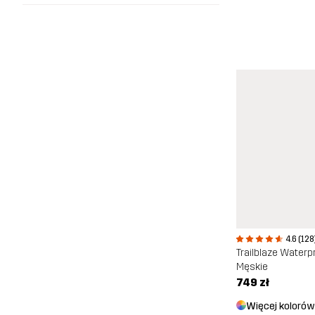
4.6 (128
Trailblaze Waterp
Męskie
749 zł
Więcej kolorów