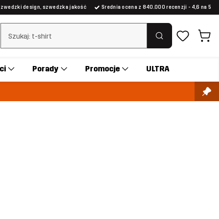
Szwedzki design, szwedzka jakość
Średnia ocena z 840.000 recenzji - 4,6 na 5
Wyczyść wyszukiwanie
ci
Porady
Promocje
ULTRA