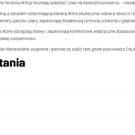
la facetów, którzy kochają spędzać czas na świeżym powietrzu – niezal
a zarazem oddychającą barierę, która skutecznie odpiera deszcz i bło
refy palców i pięty zapewniają dodatkową ochronę, a bieżnik z głębo
ie, które odciążają stawy i zapewniają komfortowe, elastyczne dopaso
skiej codzienności.
 Niezawodne, wygodne i gotowe, by pójść tam, gdzie poprowadzi Cię d
tania