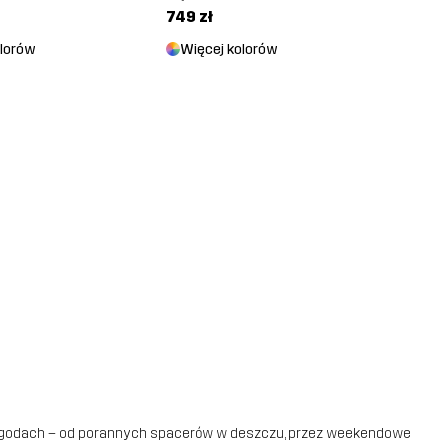
749 zł
olorów
Więcej kolorów
zygodach – od porannych spacerów w deszczu, przez weekendowe