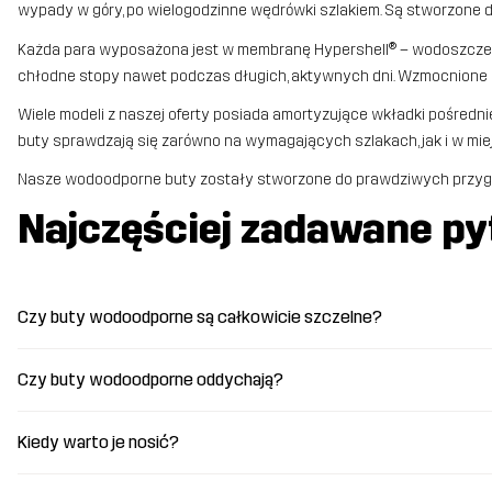
wypady w góry, po wielogodzinne wędrówki szlakiem. Są stworzone d
Każda para wyposażona jest w membranę Hypershell® – wodoszczelną, 
chłodne stopy nawet podczas długich, aktywnych dni. Wzmocnione st
Wiele modeli z naszej oferty posiada amortyzujące wkładki pośredn
buty sprawdzają się zarówno na wymagających szlakach, jak i w miej
Nasze wodoodporne buty zostały stworzone do prawdziwych przygód.
Najczęściej zadawane py
Czy buty wodoodporne są całkowicie szczelne?
Czy buty wodoodporne oddychają?
Kiedy warto je nosić?