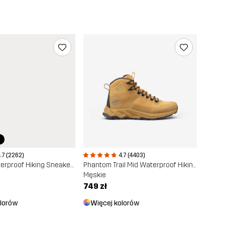
r
.7 (2262)
4.7 (4403)
Trailknit Waterproof Hiking Sneakers
Phantom Trail Mid Waterproof Hiking Boots
Męskie
749 zł
olorów
Więcej kolorów