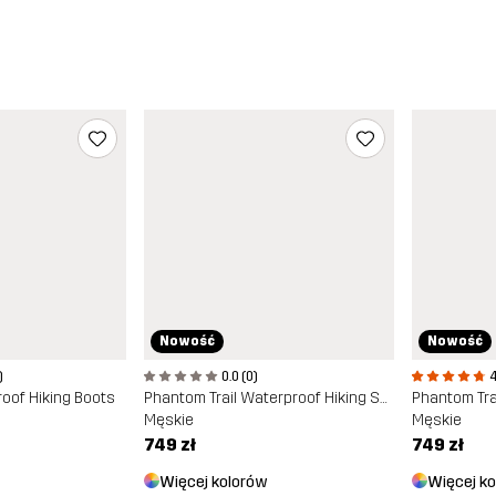
Nowość
Nowość
)
0.0 (0)
4
roof Hiking Boots
Phantom Trail Waterproof Hiking Shoe
Męskie
Męskie
749 zł
749 zł
Więcej kolorów
Więcej k