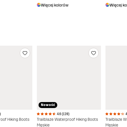
Więcej kolorów
Więcej k
Nowość
)
4.6 (128)
4
roof Hiking Boots
Trailblaze Waterproof Hiking Boots
Trailblaze 
Męskie
Męskie