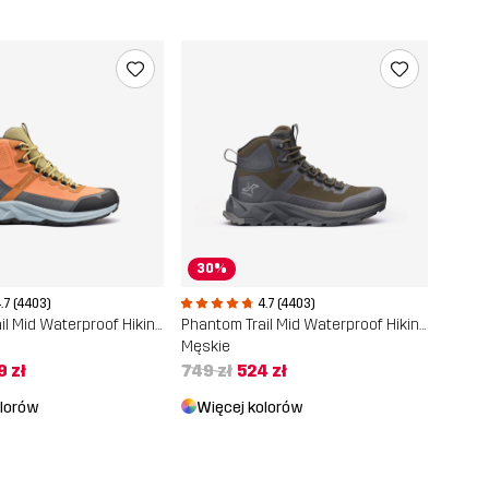
30%
.7 (4403)
4.7 (4403)
Phantom Trail Mid Waterproof Hiking Boots
Phantom Trail Mid Waterproof Hiking Boots
Męskie
 zł
749 zł
524 zł
olorów
Więcej kolorów