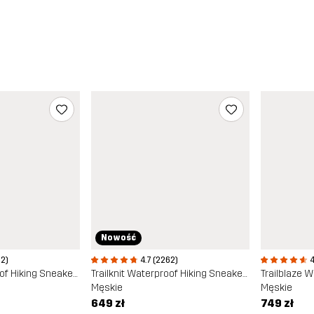
Nowość
62)
4.7 (2262)
4
Trailknit Waterproof Hiking Sneakers
Trailknit Waterproof Hiking Sneakers
Trailblaze 
Męskie
Męskie
649 zł
749 zł