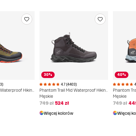
30%
40%
03)
4.7 (4403)
4
Phantom Trail Mid Waterproof Hiking Boots
Phantom Trail Mid Waterproof Hiking Boots
Męskie
Męskie
749 zł
524 zł
749 zł
449
Więcej kolorów
Więcej k