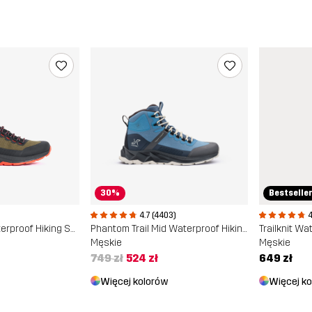
30%
Bestselle
4.7 (4403)
4
Phantom Trail Waterproof Hiking Shoe
Phantom Trail Mid Waterproof Hiking Boots
Męskie
Męskie
749 zł
524 zł
649 zł
Więcej kolorów
Więcej k