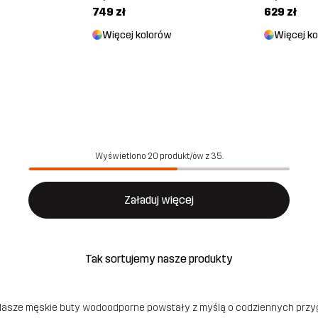
749 zł
629 zł
Więcej kolorów
Więcej k
Wyświetlono 20 produkt/ów z 35.
Załaduj więcej
Tak sortujemy nasze produkty
a. Nasze męskie buty wodoodporne powstały z myślą o codziennych pr