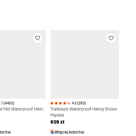
.7 (4403)
4.3 (283)
Phantom Trail Mid Waterproof Hiking Boots
Trailblaze Waterproof Hiking Shoes
Męskie
629 zł
olorów
Więcej kolorów