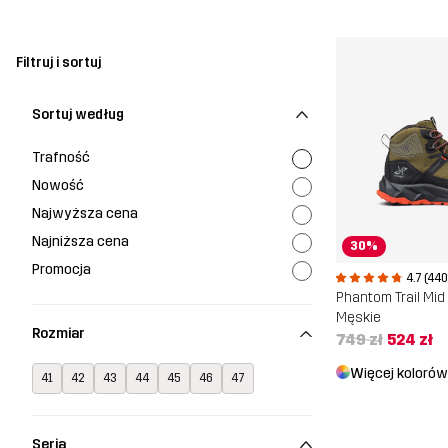
Filtruj i sortuj
Sortuj według
Trafność
Nowość
Najwyższa cena
Najniższa cena
30%
Promocja
4.7 (44
Męskie
Rozmiar
749 zł
524 zł
Więcej kolorów
41
42
43
44
45
46
47
Seria