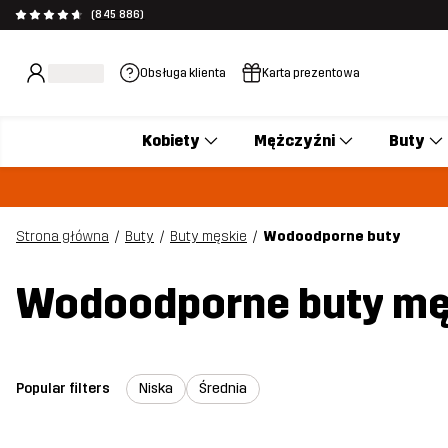
(845 886)
Obsługa klienta
Karta prezentowa
Kobiety
Mężczyźni
Buty
Strona główna
Buty
Buty męskie
Wodoodporne buty
Wodoodporne buty mę
Popular filters
Niska
Średnia