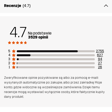
Recenzje
(4.7)
4.7
Na podstawie
3529 opinii
5
2755
4
627
3
94
2
27
1
26
Zweryfikowane opinie pozyskiwane są albo za pomocą e-maili
wysyłanych automatycznie po zakupie, albo przez zakładkę Moje
konto, gdzie widoczne są wcześniejsze zamówienia. Dzięki temu
recenzje mogą wystawiać wyłącznie osoby, które faktycznie kupiły
dany produkt.