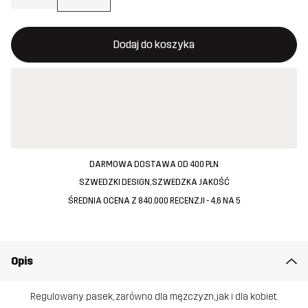
Ten przycisk otworzy nowe okno, w którym można potwierdzi
{{size}} nie jest dostępny
Dodaj do koszyka
DARMOWA DOSTAWA OD 400 PLN
SZWEDZKI DESIGN, SZWEDZKA JAKOŚĆ
ŚREDNIA OCENA Z 840.000 RECENZJI - 4,6 NA 5
Opis
Regulowany pasek, zarówno dla mężczyzn, jak i dla kobiet.