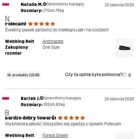
Natalia M.
Sprawdzony kupujący
22 czerwca 2026
Rozmiary:
170cm, 75kg
N
Polecam!
Świetny pasek zarówno do trekkignu jak i na codzień!
Webbing Belt
Anthracite
Zakupiony
One Size
rozmiar
Czy ta opinia była pomocna?
0
Nr produktu 10149
Bartek J.
Sprawdzony kupujący
20 czerwca 2026
Rozmiary:
182cm, 83kg
B
Bardzo dobry towar👍
Wyśmienita jakość. Wszystko się zgadza z opisem. Polecam
Webbing Belt
Forest Green