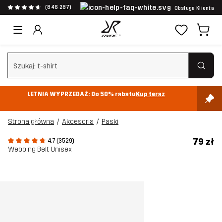
(846 287)
Obsługa Klienta
Wyczyść wyszukiwanie
LETNIA WYPRZEDAŻ: Do 50% rabatu
Kup teraz
Strona główna
Akcesoria
Paski
79 zł
4.7 (3529)
Webbing Belt Unisex