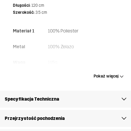
Długości:
120 cm
Szerokość:
3.5 cm
Materiał 1
100% Poliester
Metal
100% Żelazo
Waga
115g
Pokaż więcej
Stworzone do
UNIWERSALNY
Numer
10149_2179
Specyfikacja Techniczna
artykułu
Przejrzystość pochodzenia