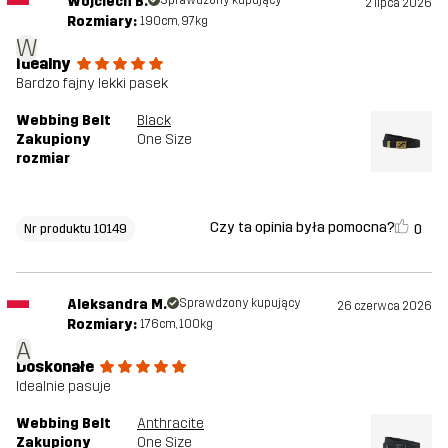
Wojciech B.
2 lipca 2026
Rozmiary:
190cm, 97kg
W
Idealny
Bardzo fajny lekki pasek
Webbing Belt
Black
Zakupiony
One Size
rozmiar
Czy ta opinia była pomocna?
0
Nr produktu 10149
Aleksandra M.
Sprawdzony kupujący
26 czerwca 2026
Rozmiary:
176cm, 100kg
A
Doskonałe
Idealnie pasuje
Webbing Belt
Anthracite
Zakupiony
One Size