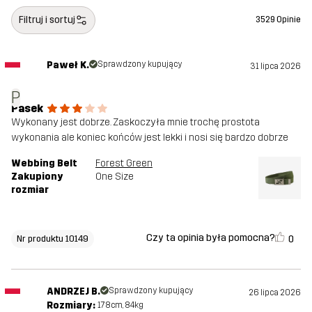
Filtruj i sortuj
3529 Opinie
Paweł K.
Sprawdzony kupujący
31 lipca 2026
P
Pasek
Wykonany jest dobrze. Zaskoczyła mnie trochę prostota
wykonania ale koniec końców jest lekki i nosi się bardzo dobrze
Webbing Belt
Forest Green
Zakupiony
One Size
rozmiar
Czy ta opinia była pomocna?
0
Nr produktu 10149
ANDRZEJ B.
Sprawdzony kupujący
26 lipca 2026
Rozmiary:
178cm, 84kg