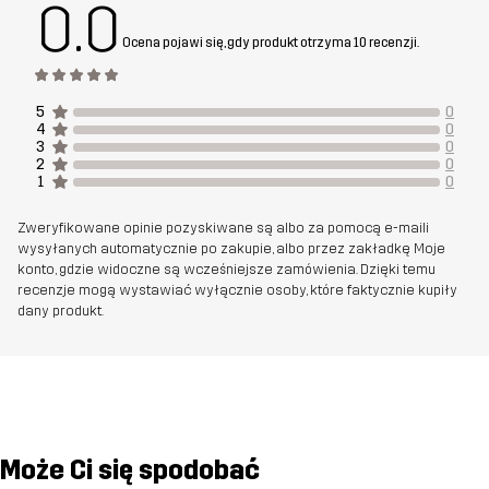
0.0
Ocena pojawi się, gdy produkt otrzyma 10 recenzji.
5
0
4
0
3
0
2
0
1
0
Zweryfikowane opinie pozyskiwane są albo za pomocą e-maili
wysyłanych automatycznie po zakupie, albo przez zakładkę Moje
konto, gdzie widoczne są wcześniejsze zamówienia. Dzięki temu
recenzje mogą wystawiać wyłącznie osoby, które faktycznie kupiły
dany produkt.
Może Ci się spodobać