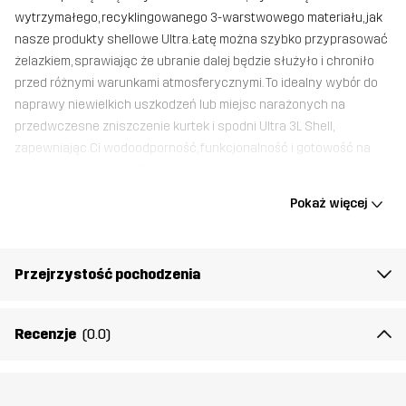
wytrzymałego, recyklingowanego 3-warstwowego materiału, jak
nasze produkty shellowe Ultra. Łatę można szybko przyprasować
żelazkiem, sprawiając że ubranie dalej będzie służyło i chroniło
przed różnymi warunkami atmosferycznymi. To idealny wybór do
naprawy niewielkich uszkodzeń lub miejsc narażonych na
przedwczesne zniszczenie kurtek i spodni Ultra 3L Shell,
zapewniając Ci wodoodporność, funkcjonalność i gotowość na
wszystkie czekające Cię wyprawy.
Pokaż więcej
Materiał 1
95% Poliester (z recyklingu) , 5% Elastan
Przejrzystość pochodzenia
Waga
6g
Stworzone do
UNIWERSALNY
Recenzje
(0.0)
Numer
14554_2453
artykułu