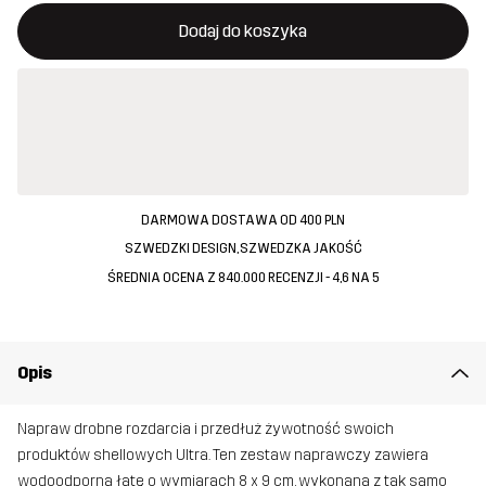
Ten przycisk otworzy nowe okno, w którym można potwierdzi
{{size}} nie jest dostępny
Dodaj do koszyka
DARMOWA DOSTAWA OD 400 PLN
SZWEDZKI DESIGN, SZWEDZKA JAKOŚĆ
ŚREDNIA OCENA Z 840.000 RECENZJI - 4,6 NA 5
Opis
Napraw drobne rozdarcia i przedłuż żywotność swoich
produktów shellowych Ultra. Ten zestaw naprawczy zawiera
wodoodporną łatę o wymiarach 8 x 9 cm, wykonaną z tak samo