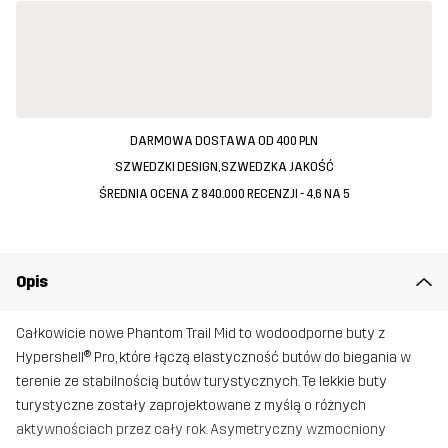
DARMOWA DOSTAWA OD 400 PLN
SZWEDZKI DESIGN, SZWEDZKA JAKOŚĆ
ŚREDNIA OCENA Z 840.000 RECENZJI - 4,6 NA 5
Opis
Całkowicie nowe Phantom Trail Mid to wodoodporne buty z
Hypershell® Pro, które łączą elastyczność butów do biegania w
terenie ze stabilnością butów turystycznych. Te lekkie buty
turystyczne zostały zaprojektowane z myślą o różnych
aktywnościach przez cały rok. Asymetryczny wzmocniony