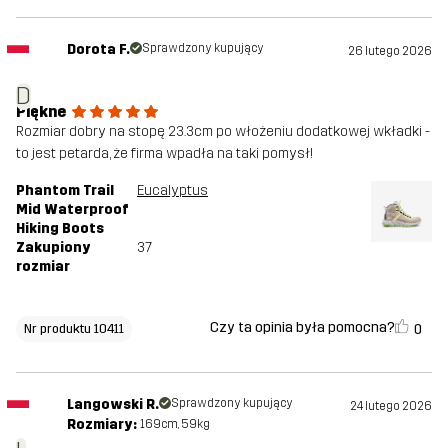
Dorota F.
Sprawdzony kupujący
26 lutego 2026
D
Piękne
Rozmiar dobry na stopę 23.3cm po włożeniu dodatkowej wkładki -
to jest petarda, że firma wpadła na taki pomysł!
Phantom Trail
Eucalyptus
Mid Waterproof
Hiking Boots
Zakupiony
37
rozmiar
Czy ta opinia była pomocna?
0
Nr produktu 10411
Langowski R.
Sprawdzony kupujący
24 lutego 2026
Rozmiary:
169cm, 59kg