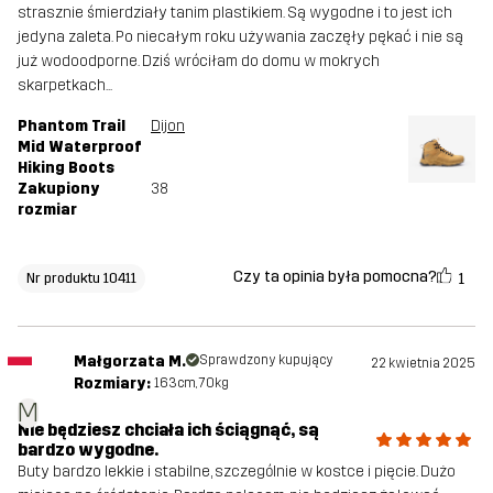
strasznie śmierdziały tanim plastikiem. Są wygodne i to jest ich
jedyna zaleta. Po niecałym roku używania zaczęły pękać i nie są
już wodoodporne. Dziś wróciłam do domu w mokrych
skarpetkach...
Phantom Trail
Dijon
Mid Waterproof
Hiking Boots
Zakupiony
38
rozmiar
Czy ta opinia była pomocna?
1
Nr produktu 10411
Małgorzata M.
Sprawdzony kupujący
22 kwietnia 2025
Rozmiary:
163cm, 70kg
M
Nie będziesz chciała ich ściągnąć, są
bardzo wygodne.
Buty bardzo lekkie i stabilne, szczególnie w kostce i pięcie. Dużo