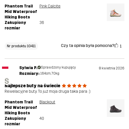
Phantom Trail
Pink Calcite
Mid Waterproof
Hiking Boots
Zakupiony
36
rozmiar
Czy ta opinia była pomocna?
1
Nr produktu 10411
Sylwia P.
Sprawdzony kupujący
8 kwietnia 2026
Rozmiary:
164cm, 70kg
S
Najlepsze buty na świecie
Rewelacyjne buty. To już moja druga taka para :)
Phantom Trail
Blackout
Mid Waterproof
Hiking Boots
Zakupiony
40
rozmiar