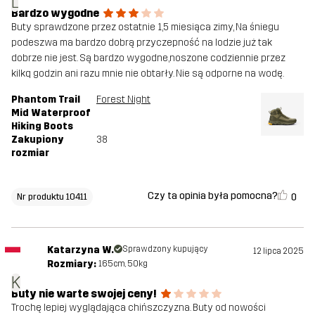
L
Bardzo wygodne
Buty sprawdzone przez ostatnie 1,5 miesiąca zimy, Na śniegu
podeszwa ma bardzo dobrą przyczepność na lodzie już tak
dobrze nie jest. Są bardzo wygodne,noszone codziennie przez
kilkq godzin ani razu mnie nie obtarły. Nie są odporne na wodę.
Phantom Trail
Forest Night
Mid Waterproof
Hiking Boots
Zakupiony
38
rozmiar
Czy ta opinia była pomocna?
0
Nr produktu 10411
Katarzyna W.
Sprawdzony kupujący
12 lipca 2025
Rozmiary:
165cm, 50kg
K
Buty nie warte swojej ceny!
Trochę lepiej wyglądająca chińszczyzna. Buty od nowości