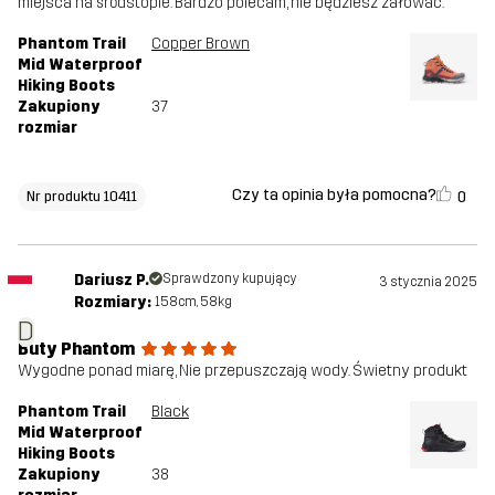
miejsca na śródstopie. Bardzo polecam, nie będziesz żałować.
Phantom Trail
Copper Brown
Mid Waterproof
Hiking Boots
Zakupiony
37
rozmiar
Czy ta opinia była pomocna?
0
Nr produktu 10411
Dariusz P.
Sprawdzony kupujący
3 stycznia 2025
Rozmiary:
158cm, 58kg
D
Buty Phantom
Wygodne ponad miarę, Nie przepuszczają wody. Świetny produkt
Phantom Trail
Black
Mid Waterproof
Hiking Boots
Zakupiony
38