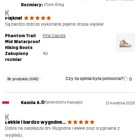
Rozmiary:
171cm, 63kg
K
Piękne!
Są bardzo dobrze wykonane, piękne, stopa wąska!
Phantom Trail
Pink Calcite
Mid Waterproof
Hiking Boots
Zakupiony
40
rozmiar
Czy ta opinia była pomocna?
0
Nr produktu 10411
Kamila A.
Sprawdzony kupujący
13 kwietnia 2026
K
Lekkie i bardzo wygodne…
Dobre na cieplejsze dni. Wygodne i lekkie oraz oryginalne z
wygladu…