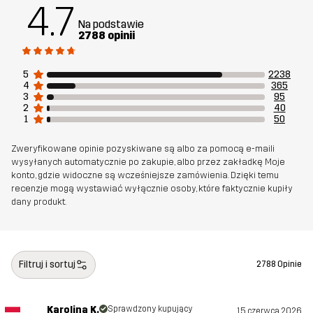
zewnętrzna
4.7
Na podstawie
2788 opinii
Waga
415g
5
2238
Stworzone do
UNIWERSALNY
TREKKING
4
365
3
95
2
40
Numer
10411_2613
1
50
artykułu
Zweryfikowane opinie pozyskiwane są albo za pomocą e-maili
wysyłanych automatycznie po zakupie, albo przez zakładkę Moje
konto, gdzie widoczne są wcześniejsze zamówienia. Dzięki temu
recenzje mogą wystawiać wyłącznie osoby, które faktycznie kupiły
dany produkt.
Filtruj i sortuj
2788 Opinie
Karolina K.
Sprawdzony kupujący
15 czerwca 2026