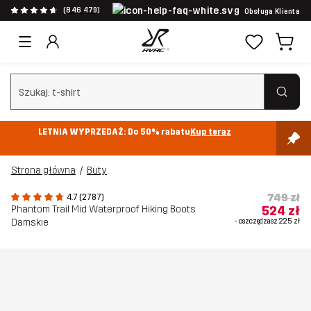
(846 479)
Obsługa Klienta
Wyczyść wyszukiwanie
LETNIA WYPRZEDAŻ: Do 50% rabatu
Kup teraz
Strona główna
Buty
749 zł
4.7 (2787)
Phantom Trail Mid Waterproof Hiking Boots
524 zł
Damskie
- oszczędzasz
225 zł