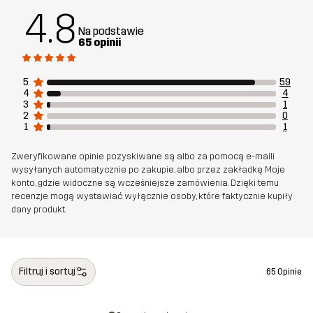
4.8
artykułu
Na podstawie
65 opinii
5
59
4
4
3
1
2
0
1
1
Zweryfikowane opinie pozyskiwane są albo za pomocą e-maili
wysyłanych automatycznie po zakupie, albo przez zakładkę Moje
konto, gdzie widoczne są wcześniejsze zamówienia. Dzięki temu
recenzje mogą wystawiać wyłącznie osoby, które faktycznie kupiły
dany produkt.
Filtruj i sortuj
65 Opinie