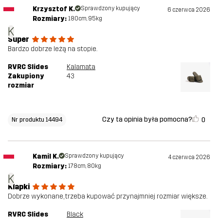
Krzysztof K.
Sprawdzony kupujący
6 czerwca 2026
Rozmiary:
180cm, 95kg
K
Super
Bardzo dobrze leżą na stopie.
RVRC Slides
Kalamata
Zakupiony
43
rozmiar
Czy ta opinia była pomocna?
0
Nr produktu 14494
Kamil K.
Sprawdzony kupujący
4 czerwca 2026
Rozmiary:
178cm, 80kg
K
Klapki
Dobrze wykonane, trzeba kupować przynajmniej rozmiar większe.
RVRC Slides
Black