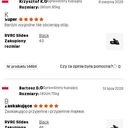
Krzysztof K.
Sprawdzony kupujący
6 sierpnia 2026
Rozmiary:
180cm, 95kg
K
Super
Bardzo wygodne. Nie obcierają stóp.
RVRC Slides
Black
Zakupiony
43
rozmiar
Czy ta opinia była pomocna?
0
Nr produktu 14494
Bartosz D.
Sprawdzony kupujący
31 lipca 2026
Rozmiary:
182cm, 75kg
B
Zaskakujące
Zaskakująco przyjemne i przyjemnie miękkie.
RVRC Slides
Black
Zakupiony
46