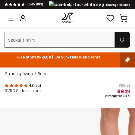
(845 883)
Obsługa Klienta
Wyczyść wyszukiwanie
LETNIA WYPRZEDAŻ: Do 50% rabatu
Kup teraz
Strona główna
Buty
99 zł
4.8 (65)
RVRC Slides Unisex
69 zł
- oszczędzasz
30 zł