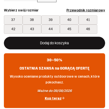
Wybierz swój rozmiar
Przewodnik rozmiarowy
37
38
39
40
41
42
43
44
45
46
Ten przycisk otworzy nowe okno, w którym można potwierdzi
{{size}} nie jest dostępny
Dodaj do koszyka
30–50%
OSTATNIA SZANSA na GORĄCĄ OFERTĘ
Wysoko oceniane produkty outdoorowe w cenach, które
pokochasz.
Ważne do 09/08/2026
Kup teraz