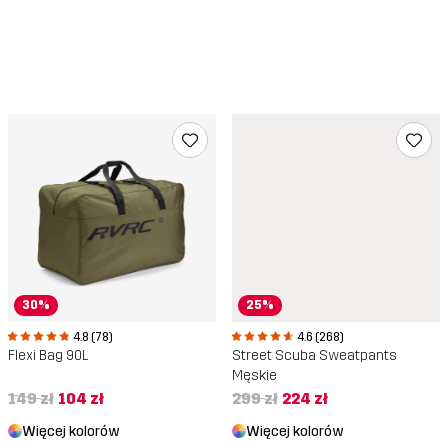
30%
25%
4.8 (78)
4.6 (268)
Flexi Bag 90L
Street Scuba Sweatpants
Męskie
149 zł
104 zł
299 zł
224 zł
Więcej kolorów
Więcej kolorów