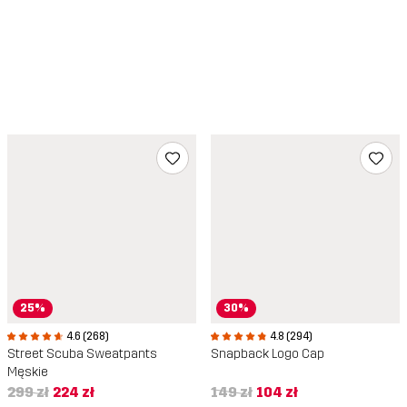
25%
30%
4.6 (268)
4.8 (294)
Street Scuba Sweatpants
Snapback Logo Cap
Męskie
299 zł
224 zł
149 zł
104 zł