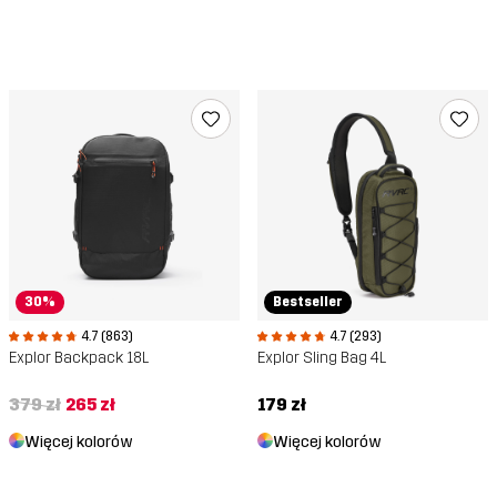
30%
Bestseller
4.7 (863)
4.7 (293)
Explor Backpack 18L
Explor Sling Bag 4L
379 zł
265 zł
179 zł
Więcej kolorów
Więcej kolorów