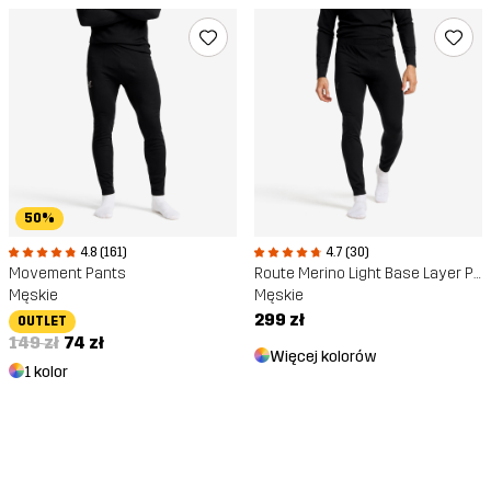
50%
4.8 (161)
4.7 (30)
Movement Pants
Route Merino Light Base Layer Pants
Męskie
Męskie
299 zł
OUTLET
149 zł
74 zł
Więcej kolorów
1 kolor