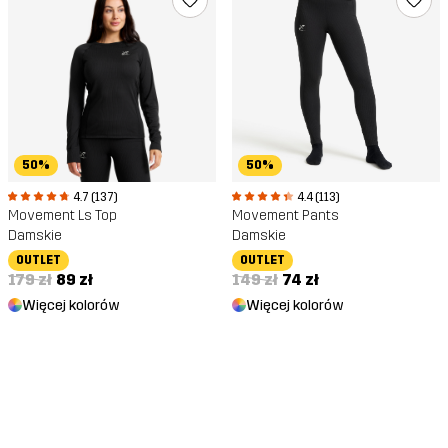
50%
50%
4.7 (137)
4.4 (113)
Movement Ls Top
Movement Pants
Damskie
Damskie
OUTLET
OUTLET
179 zł
89 zł
149 zł
74 zł
Więcej kolorów
Więcej kolorów