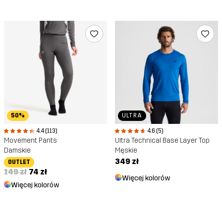
ULTRA
50%
4.6 (5)
4.4 (113)
Ultra Technical Base Layer Top
Movement Pants
Męskie
Damskie
349 zł
OUTLET
149 zł
74 zł
Więcej kolorów
Więcej kolorów