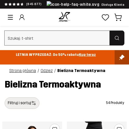
(845 877)
Obsługa Klienta
Wyczyść wyszukiwanie
LETNIA WYPRZEDAŻ: Do 50% rabatu
Kup teraz
Strona główna
Odzież
Bielizna Termoaktywna
Bielizna Termoaktywna
Filtruj i sortuj
54 Produkty