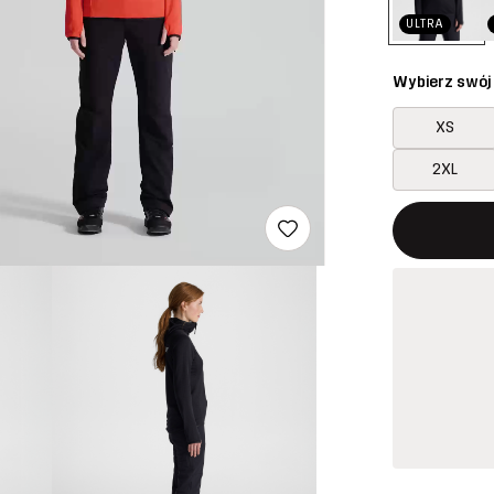
ULTRA
Wybierz swój
XS
2XL
Ten przycisk
{{size}} nie 