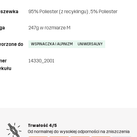
dszewka
95% Poliester (z recyklingu) , 5% Poliester
ga
247g w rozmiarze M
orzone do
WSPINACZKA I ALPINIZM
UNIWERSALNY
mer
14330_2001
ykułu
Trwałość
4/5
Od normalnej do wysokiej odporności na zniszczenia