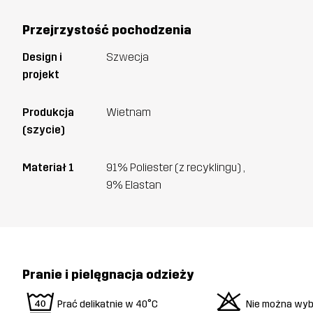
Przejrzystość pochodzenia
Design i
Szwecja
projekt
Produkcja
Wietnam
(szycie)
Materiał 1
91% Poliester (z recyklingu) ,
9% Elastan
Pranie i pielęgnacja odzieży
9
o
Prać delikatnie w 40°C
Nie można wyb