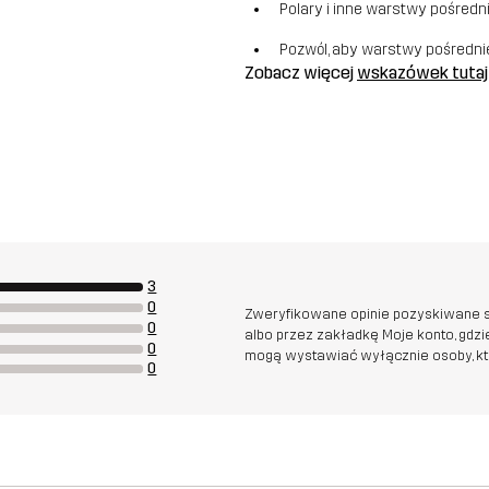
Polary i inne warstwy pośredn
Pozwól, aby warstwy pośredni
Zobacz więcej
wskazówek tutaj
3
0
Zweryfikowane opinie pozyskiwane s
0
albo przez zakładkę Moje konto, gdz
0
mogą wystawiać wyłącznie osoby, któr
0