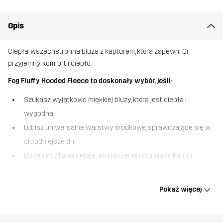
Opis
Ciepła, wszechstronna bluza z kapturem, która zapewni Ci
przyjemny komfort i ciepło.
Fog Fluffy Hooded Fleece to doskonały wybór, jeśli:
Szukasz wyjątkowo miękkiej bluzy, która jest ciepła i
wygodna
Lubisz uniwersalne warstwy środkowe, sprawdzające się w
chłodniejsze dni
Doceniasz takie detale jak kieszenie i otulający kaptur
Fog Fluffy Hooded Fleece to bluza zaprojektowana z myślą o takim
komforcie, że po założeniu nie będzie się chciało jej zdejmować.
Pokaż więcej
Wykonana z grubszego, puszystego polaru, zapewnia ciepło i
miękkość bez uczucia ciężkości. Elastyczne wiązanie przy
kapturze, mankietach i u dołu bluzy pomaga utrzymać ciepło, a