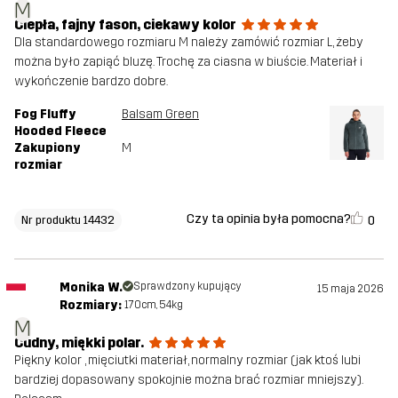
M
Ciepła, fajny fason, ciekawy kolor
Dla standardowego rozmiaru M należy zamówić rozmiar L, żeby
można było zapiąć bluzę. Trochę za ciasna w biuście. Materiał i
wykończenie bardzo dobre.
Fog Fluffy
Balsam Green
Hooded Fleece
Zakupiony
M
rozmiar
Czy ta opinia była pomocna?
0
Nr produktu 14432
Monika W.
Sprawdzony kupujący
15 maja 2026
Rozmiary:
170cm, 54kg
M
Cudny, miękki polar.
Piękny kolor , mięciutki materiał, normalny rozmiar (jak ktoś lubi
bardziej dopasowany spokojnie można brać rozmiar mniejszy).