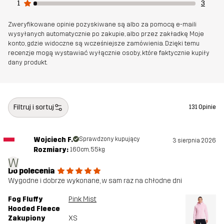
rozwój
1
3
Zweryfikowane opinie pozyskiwane są albo za pomocą e-maili
Stworzone do
UNIWERSALNY
wysyłanych automatycznie po zakupie, albo przez zakładkę Moje
konto, gdzie widoczne są wcześniejsze zamówienia. Dzięki temu
recenzje mogą wystawiać wyłącznie osoby, które faktycznie kupiły
Numer
14432_2417
dany produkt.
artykułu
Filtruj i sortuj
131 Opinie
Wojciech F.
Sprawdzony kupujący
3 sierpnia 2026
Rozmiary:
160cm, 55kg
W
Do polecenia
Wygodne i dobrze wykonane, w sam raz na chłodne dni
Fog Fluffy
Pink Mist
Hooded Fleece
Zakupiony
XS