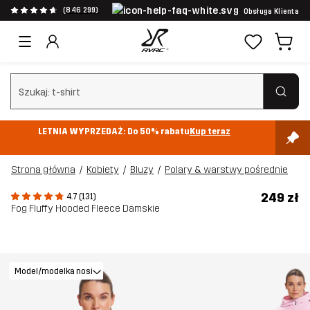
(846 299)
Obsługa Klienta
Wyczyść wyszukiwanie
LETNIA WYPRZEDAŻ: Do 50% rabatu
Kup teraz
Strona główna
Kobiety
Bluzy
Polary & warstwy pośrednie
249 zł
4.7 (131)
Fog Fluffy Hooded Fleece Damskie
Model/modelka nosi