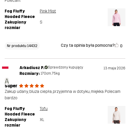
Polecam.
Fog Fluffy
Pink Mist
Hooded Fleece
Zakupiony
S
rozmiar
Czy ta opinia była pomocna?
0
Nr produktu 14432
Arkadiusz P.
Sprawdzony kupujący
13 maja 2026
Rozmiary:
170cm, 75kg
A
Super
Zakup udany, bluza ciepła, przyjemna w dotyku, miękka. Polecam
bardzo
Fog Fluffy
Tofu
Hooded Fleece
Zakupiony
XL
rozmiar