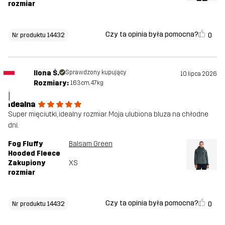
rozmiar
Czy ta opinia była pomocna?
0
Nr produktu 14432
Ilona Ś.
Sprawdzony kupujący
10 lipca 2026
Rozmiary:
163cm, 47kg
I
Idealna
Super mięciutki, idealny rozmiar. Moja ulubiona bluza na chłodne
dni.
Fog Fluffy
Balsam Green
Hooded Fleece
Zakupiony
XS
rozmiar
Czy ta opinia była pomocna?
0
Nr produktu 14432