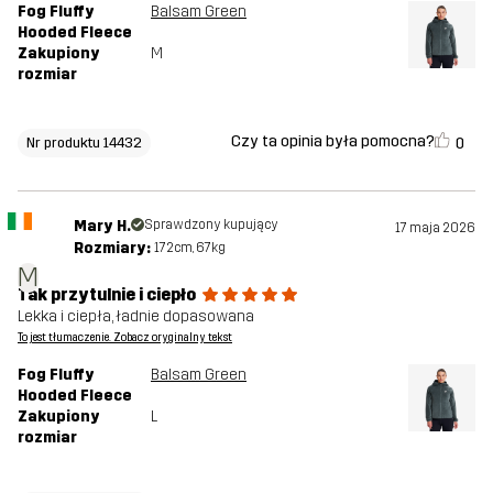
Fog Fluffy
Balsam Green
Hooded Fleece
Zakupiony
M
rozmiar
Czy ta opinia była pomocna?
0
Nr produktu 14432
Mary H.
Sprawdzony kupujący
17 maja 2026
Rozmiary:
172cm, 67kg
M
Tak przytulnie i ciepło
Lekka i ciepła, ładnie dopasowana
To jest tłumaczenie. Zobacz oryginalny tekst
Fog Fluffy
Balsam Green
Hooded Fleece
Zakupiony
L
rozmiar