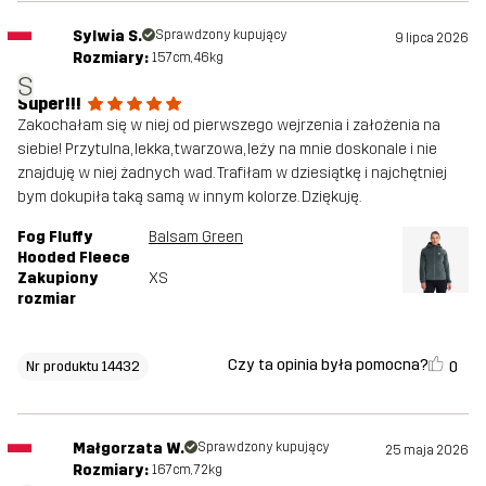
Sylwia S.
Sprawdzony kupujący
9 lipca 2026
Rozmiary:
157cm, 46kg
S
Super!!!
Zakochałam się w niej od pierwszego wejrzenia i założenia na
siebie! Przytulna, lekka, twarzowa, leży na mnie doskonale i nie
znajduję w niej żadnych wad. Trafiłam w dziesiątkę i najchętniej
bym dokupiła taką samą w innym kolorze. Dziękuję.
Fog Fluffy
Balsam Green
Hooded Fleece
Zakupiony
XS
rozmiar
Czy ta opinia była pomocna?
0
Nr produktu 14432
Małgorzata W.
Sprawdzony kupujący
25 maja 2026
Rozmiary:
167cm, 72kg