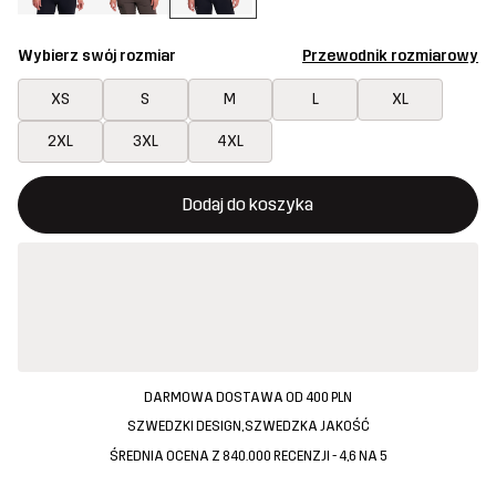
Wybierz swój rozmiar
Przewodnik rozmiarowy
XS
S
M
L
XL
2XL
3XL
4XL
Ten przycisk otworzy nowe okno, w którym można potwierdzi
{{size}} nie jest dostępny
Dodaj do koszyka
DARMOWA DOSTAWA OD 400 PLN
SZWEDZKI DESIGN, SZWEDZKA JAKOŚĆ
ŚREDNIA OCENA Z 840.000 RECENZJI - 4,6 NA 5