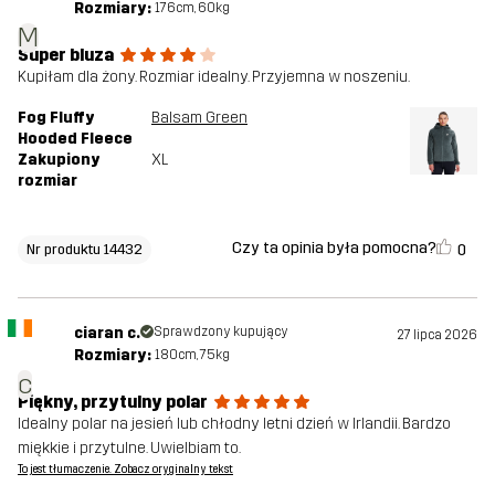
Rozmiary:
176cm, 60kg
M
Super bluza
Kupiłam dla żony. Rozmiar idealny. Przyjemna w noszeniu.
Fog Fluffy
Balsam Green
Hooded Fleece
Zakupiony
XL
rozmiar
Czy ta opinia była pomocna?
0
Nr produktu 14432
ciaran c.
Sprawdzony kupujący
27 lipca 2026
Rozmiary:
180cm, 75kg
c
Piękny, przytulny polar
Idealny polar na jesień lub chłodny letni dzień w Irlandii. Bardzo
miękkie i przytulne. Uwielbiam to.
To jest tłumaczenie. Zobacz oryginalny tekst