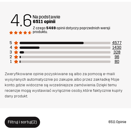
4.6
Na podstawie
Model/modelka
ma 174 cm i nosi rozmiar S
6511 opinii
Z czego
5469
opinii dotyczy poprzednich wersji
Krój
produktu.
REGULAR
5
4577
Materiał
85% Poliamid (Z Recyklingu), 15% Elastan
4
1430
3
328
2
96
1
80
Materiał
100% Poliester
część tylna
Zweryfikowane opinie pozyskiwane są albo za pomocą e-maili
wysyłanych automatycznie po zakupie, albo przez zakładkę Moje
konto, gdzie widoczne są wcześniejsze zamówienia. Dzięki temu
Siatka
95% Poliester (z recyklingu) , 5% Poliester
recenzje mogą wystawiać wyłącznie osoby, które faktycznie kupiły
dany produkt.
Membrana
Słup wody: 20 000 mm
Oddychalność: 20 000 g/m²/24h
Filtruj i sortuj
(2)
6511 Opinie
Waga
765g w rozmiarze M