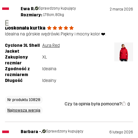
Ewa R.
Sprawdzony kupujący
2 marca 2026
Rozmiary:
178cm, 80kg
E
Doskonała kurtka
Idealna na górskie wędrówki. Piękny i mocny kolor ❤️.
Cyclone 3L Shell
Aura Red
Jacket
Zakupiony
XL
rozmiar
Zgodność z
Idealna
rozmiarem
Długość
Idealny
Nr produktu 10828
Czy ta opinia była pomocna?
0
Najnowsza wersja
Barbara -.
Sprawdzony kupujący
6 lutego 2026