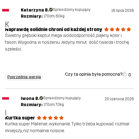
Zrównoważony
Recyklingowane detale
Katarzyna B.
Sprawdzony kupujący
16 lipca 2026
Rozmiary:
170cm, 60kg
rozwój
przeczytaj o tym
K
Naprawdę solidnie chroni od każdej strony
Świetny głęboki kaptur, mega wodoodporność, piękny kolor i
Stworzone do
TREKKING
UNIWERSALNY
fason. Wygodna w noszeniu. Jedyny minut: dość twarda i trochę
NARCIARSTWO ALPEJSKIE
szeleści.
Numer
10828_2001
artykułu
Czy ta opinia była pomocna?
0
Poprzednia wersja
Wersje
Najnowsza wersja
Obejrzyj historię wersji produktu
tutaj
Iwona B.
Sprawdzony kupujący
20 czerwca 2026
Rozmiary:
170cm, 70kg
I
Kurtka super
Kurtka super. Materiał, wykonanie. Tylko trzeba kupować rozmiar
mniejszy, niż normalnie nosicie.