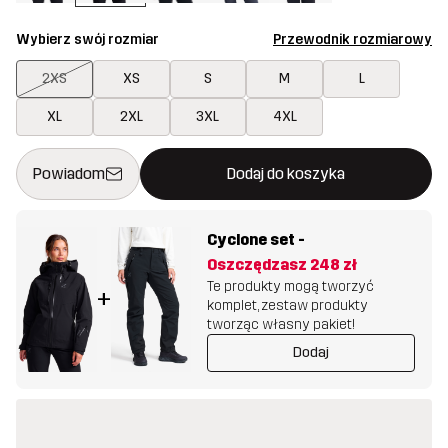
Wybierz swój rozmiar
Przewodnik rozmiarowy
2XS
XS
S
M
L
XL
2XL
3XL
4XL
Ten przycisk otworzy nowe okno, w którym można potwierdzi
{{size}} nie jest dostępny
Powiadom
Dodaj do koszyka
Cyclone set
-
Oszczędzasz
248 zł
Te produkty mogą tworzyć
+
komplet, zestaw produkty
tworząc własny pakiet!
Dodaj