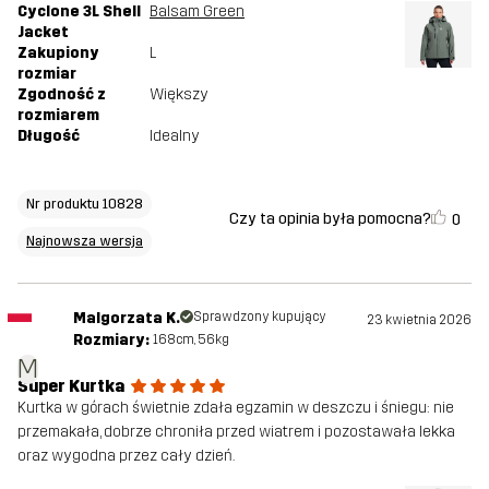
Cyclone 3L Shell
Balsam Green
Jacket
Zakupiony
L
rozmiar
Zgodność z
Większy
rozmiarem
Długość
Idealny
Nr produktu 10828
Czy ta opinia była pomocna?
0
Najnowsza wersja
Malgorzata K.
Sprawdzony kupujący
23 kwietnia 2026
Rozmiary:
168cm, 56kg
M
Super Kurtka
Kurtka w górach świetnie zdała egzamin w deszczu i śniegu: nie
przemakała, dobrze chroniła przed wiatrem i pozostawała lekka
oraz wygodna przez cały dzień.