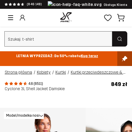
(846 148)
Obsługa Klienta
Wyczyść wyszukiwanie
LETNIA WYPRZEDAŻ: Do 50% rabatu
Kup teraz
Strona główna
Kobiety
Kurtki
Kurtki przeciwdeszczowe & shellowe
849 zł
4.6 (6511)
Cyclone 3L Shell Jacket Damskie
Model/modelka nosi