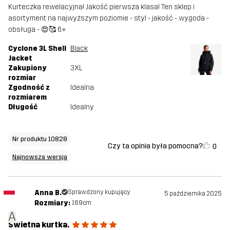
Kurteczka rewelacyjna! Jakość pierwsza klasa! Ten sklep i
asortyment na najwyższym poziomie - styl - jakość - wygoda -
obsługa - 😍🥰 6+
Cyclone 3L Shell
Black
Jacket
Zakupiony
3XL
rozmiar
Zgodność z
Idealna
rozmiarem
Długość
Idealny
Nr produktu 10828
Czy ta opinia była pomocna?
0
Najnowsza wersja
Anna B.
Sprawdzony kupujący
5 października 2025
Rozmiary:
169cm
A
Świetna kurtka.