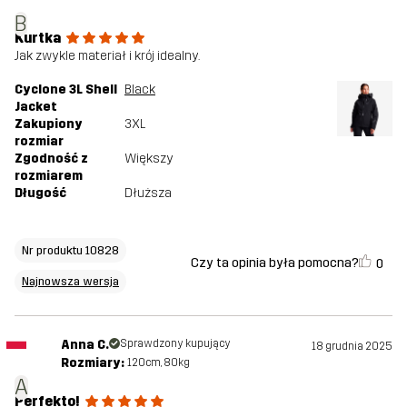
B
Kurtka
Jak zwykle materiał i krój idealny.
Cyclone 3L Shell
Black
Jacket
Zakupiony
3XL
rozmiar
Zgodność z
Większy
rozmiarem
Długość
Dłuższa
Nr produktu 10828
Czy ta opinia była pomocna?
0
Najnowsza wersja
Anna C.
Sprawdzony kupujący
18 grudnia 2025
Rozmiary:
120cm, 80kg
A
Perfekto!