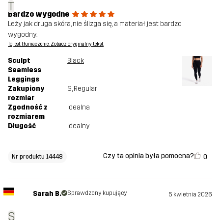
T
Bardzo wygodne
Leży jak druga skóra, nie ślizga się, a materiał jest bardzo
wygodny.
To jest tłumaczenie. Zobacz oryginalny tekst
Sculpt
Black
Seamless
Leggings
Zakupiony
S
, Regular
rozmiar
Zgodność z
Idealna
rozmiarem
Długość
Idealny
Czy ta opinia była pomocna?
0
Nr produktu 14448
Sarah B.
Sprawdzony kupujący
5 kwietnia 2026
S