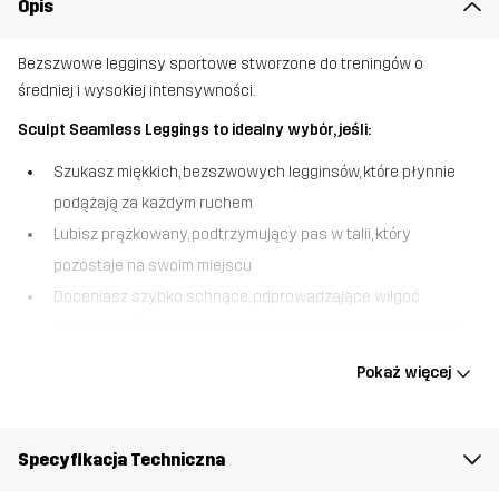
Opis
Bezszwowe legginsy sportowe stworzone do treningów o
średniej i wysokiej intensywności.
Sculpt Seamless Leggings to idealny wybór, jeśli:
Szukasz miękkich, bezszwowych legginsów, które płynnie
podążają za każdym ruchem
Lubisz prążkowany, podtrzymujący pas w talii, który
pozostaje na swoim miejscu
Doceniasz szybko schnące, odprowadzające wilgoć
produkty, które sprawdzają się przy aktywnym stylu życia
Sculpt Seamless Leggings zostały stworzone z myślą o
Pokaż więcej
komforcie, ruchu i wydajności. Bezszwowa konstrukcja zapewnia
przyjemną wygodę bez ryzyka otarć, a prążkowany pas daje Ci
wsparcie oraz pozostaje na miejscu podczas każdego kroku i
Specyfikacja Techniczna
powtórzenia. Odprowadzający wilgoć materiał pomaga utrzymać