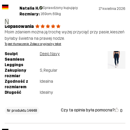
Natalia H.
Sprawdzony kupujący
17 kwietnia 2026
Rozmiary:
169cm, 69kg
N
Dopasowania
Moim zdaniem można ją trochę wyżej przyciąć przy pasie, kieszeń
byłaby świetna na prawej nodze.
To jest tłumaczenie. Zobacz oryginalny tekst
Sculpt
Deep Navy
Seamless
Leggings
Zakupiony
S
, Regular
rozmiar
Zgodność z
Idealna
rozmiarem
Długość
Idealny
Czy ta opinia była pomocna?
0
Nr produktu 14448