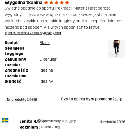
Wygodna tkanina
Świetne spodnie do sportu i rekreacji. Materiał jest bardzo
wygodny i miękki, a wewnątrz ma klin, co zawsze jest dla mnie
ważne, bo zwykle noszę takie legginsy bardzo bezpośrednio, bez
niczego pod spodem. Ale w tych spodniach to łatwe.
To jest tłumaczenie. Zobacz oryginalny tekst
Sculpt
Black
Seamless
Leggings
Zakupiony
L
, Regular
rozmiar
Zgodność z
Idealna
rozmiarem
Długość
Idealny
Czy ta opinia była pomocna?
0
Nr produktu 14448
Lenita R.
Sprawdzony kupujący
4 kwietnia 2026
Rozmiary:
170cm, 70kg