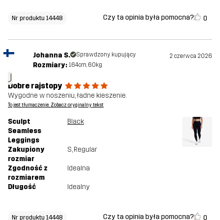
Czy ta opinia była pomocna?
0
Nr produktu 14448
Johanna S.
Sprawdzony kupujący
2 czerwca 2026
Rozmiary:
164cm, 60kg
J
Dobre rajstopy
Wygodne w noszeniu, ładne kieszenie.
To jest tłumaczenie. Zobacz oryginalny tekst
Sculpt
Black
Seamless
Leggings
Zakupiony
S
, Regular
rozmiar
Zgodność z
Idealna
rozmiarem
Długość
Idealny
Czy ta opinia była pomocna?
0
Nr produktu 14448