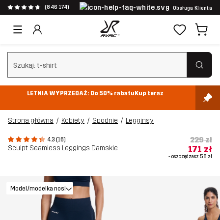
(846 174)
Obsługa Klienta
Wyczyść wyszukiwanie
LETNIA WYPRZEDAŻ: Do 50% rabatu
Kup teraz
Strona główna
Kobiety
Spodnie
Legginsy
229 zł
4.3 (16)
Sculpt Seamless Leggings Damskie
171 zł
- oszczędzasz
58 zł
Model/modelka nosi