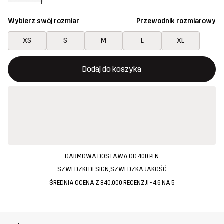
Wybierz swój rozmiar
Przewodnik rozmiarowy
XS
S
M
L
XL
Ten przycisk otworzy nowe okno, w którym można potwierdzi
{{size}} nie jest dostępny
Dodaj do koszyka
DARMOWA DOSTAWA OD 400 PLN
SZWEDZKI DESIGN, SZWEDZKA JAKOŚĆ
ŚREDNIA OCENA Z 840.000 RECENZJI - 4,6 NA 5