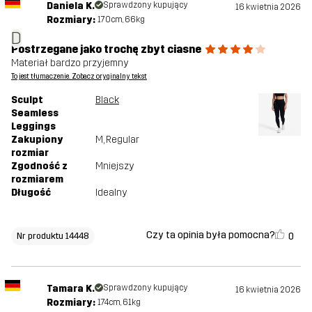
Daniela K.
Sprawdzony kupujący
16 kwietnia 2026
Rozmiary:
170cm, 66kg
D
Postrzegane jako trochę zbyt ciasne
Materiał bardzo przyjemny
To jest tłumaczenie. Zobacz oryginalny tekst
Sculpt
Black
Seamless
Leggings
Zakupiony
M
, Regular
rozmiar
Zgodność z
Mniejszy
rozmiarem
Długość
Idealny
Czy ta opinia była pomocna?
0
Nr produktu 14448
Tamara K.
Sprawdzony kupujący
16 kwietnia 2026
Rozmiary:
174cm, 61kg