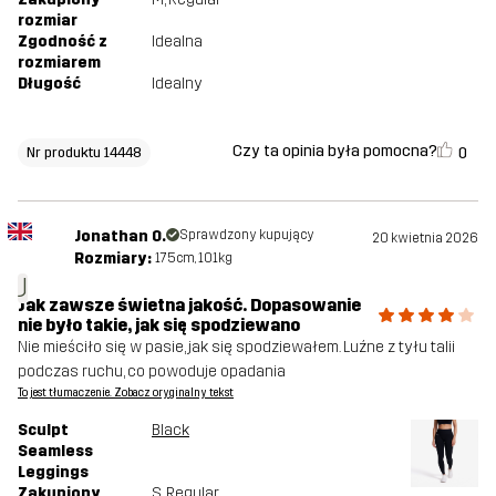
rozmiar
Zgodność z
Idealna
rozmiarem
Długość
Idealny
Czy ta opinia była pomocna?
0
Nr produktu 14448
Jonathan O.
Sprawdzony kupujący
20 kwietnia 2026
Rozmiary:
175cm, 101kg
J
Jak zawsze świetna jakość. Dopasowanie
nie było takie, jak się spodziewano
Nie mieściło się w pasie, jak się spodziewałem. Luźne z tyłu talii
podczas ruchu, co powoduje opadania
To jest tłumaczenie. Zobacz oryginalny tekst
Sculpt
Black
Seamless
Leggings
Zakupiony
S
, Regular