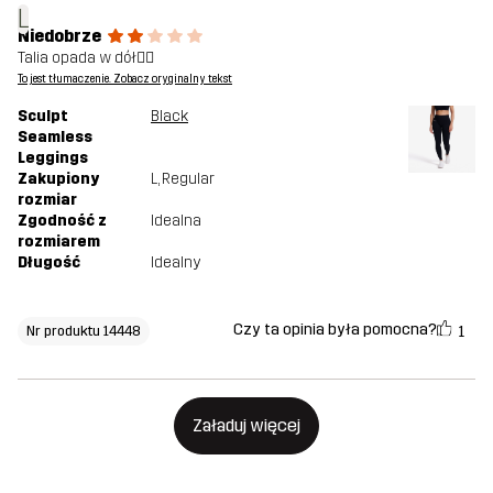
L
Niedobrze
Talia opada w dół👎🏻
To jest tłumaczenie. Zobacz oryginalny tekst
Sculpt
Black
Seamless
Leggings
Zakupiony
L
, Regular
rozmiar
Zgodność z
Idealna
rozmiarem
Długość
Idealny
Czy ta opinia była pomocna?
1
Nr produktu 14448
Załaduj więcej