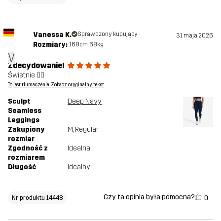
Vanessa K.
Sprawdzony kupujący
31 maja 2026
Rozmiary:
168cm, 68kg
V
Zdecydowanie!
Świetnie 👍🏻
To jest tłumaczenie. Zobacz oryginalny tekst
Sculpt
Deep Navy
Seamless
Leggings
Zakupiony
M
, Regular
rozmiar
Zgodność z
Idealna
rozmiarem
Długość
Idealny
Czy ta opinia była pomocna?
0
Nr produktu 14448