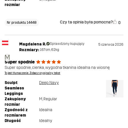
rozmiar
Czy ta opinia była pomocna?
0
Nr produktu 14448
Magdalena R.
Sprawdzony kupujący
5 czerwca 2026
Rozmiary:
167cm, 62kg
M
Super spodnie
Super spodnie, cienka, wygodna tkanina idealna na wiosnę
To jest tłumaczenie. Zobacz oryginalny tekst
Sculpt
Deep Navy
Seamless
Leggings
Zakupiony
M
, Regular
rozmiar
Zgodność z
Idealna
rozmiarem
Długość
Idealny