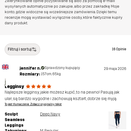
Zweryfikowane opinie pozyskiwane są albo za pomocą e-maili
wysyłanych automatycznie po zakupie, albo przez zakładkę Moje
konto, gdzie widoczne są wcześniejsze zamówienia. Dzięki temu
recenzje mogą wystawiać wyłącznie osoby, które faktycznie kupiły
dany produkt.
Filtruj i sortuj
16 Opinie
jennifer n.
Sprawdzony kupujący
29 maja 2026
Rozmiary:
157cm, 65kg
j
Legginsy
Najlepsze legginsy, jakie możesz kupić, to na pewno! Pasują jak
ulał, są bardzo wygodne i zachowują kształt, dobrze się myją.
To jest tłumaczenie. Zobacz oryginalny tekst
Sculpt
Deep Navy
Seamless
Leggings
Zakupiony
M
, Regular