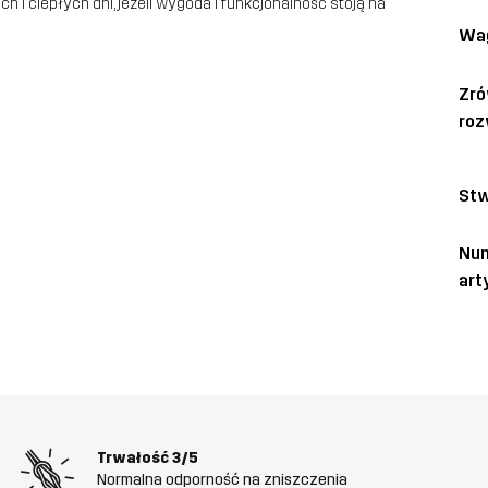
i ciepłych dni, jeżeli wygoda i funkcjonalność stoją na
Wa
Zr
roz
Stw
Nu
art
Trwałość
3/5
Normalna odporność na zniszczenia