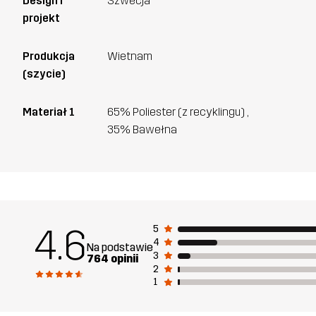
Design i
Szwecja
projekt
Produkcja
Wietnam
(szycie)
Materiał 1
65% Poliester (z recyklingu) ,
35% Bawełna
4.6
5
4
Na podstawie
3
764 opinii
2
1