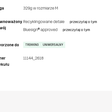
ga
329g w rozmiarze M
ównoważony
Recyklingowane detale
przeczytaj o tym
wój
Bluesign® approved
przeczytaj o tym
orzone do
TREKKING
UNIWERSALNY
mer
11144_2618
ykułu