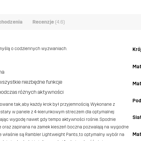
chodzenia
Recenzje
(4.6)
 myślą o codziennych wyzwaniach.
Kró
Mat
na
szystkie niezbędne funkcje
Mat
 podczas różnych aktywności
Po
towane tak, aby każdy krok był przyjemnością. Wykonane z
ostały w panele z 4-kierunkowym streczem dla optymalnej
Sia
niając wygodę nawet gdy tempo aktywności rośnie. Spodnie
ie oraz zapinana na zamek kieszeń boczna pozwalają na wygodne
Mat
 właśnie są Rambler Lightweight Pants, to optymalny wybór na