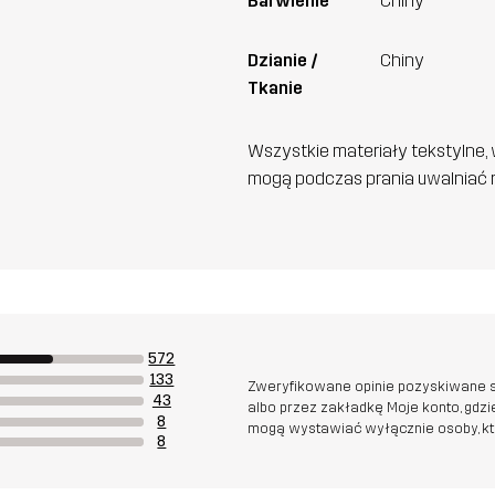
Barwienie
Chiny
Dzianie /
Chiny
Tkanie
Wszystkie materiały tekstylne, 
mogą podczas prania uwalniać n
572
133
Zweryfikowane opinie pozyskiwane s
43
albo przez zakładkę Moje konto, gdz
8
mogą wystawiać wyłącznie osoby, któr
8