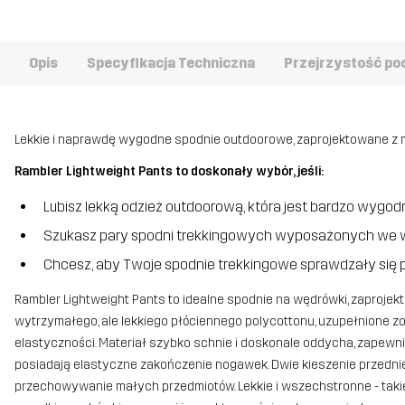
Opis
Specyfikacja Techniczna
Przejrzystość po
Lekkie i naprawdę wygodne spodnie outdoorowe, zaprojektowane z
Rambler Lightweight Pants to doskonały wybór, jeśli:
Lubisz lekką odzież outdoorową, która jest bardzo wygod
Szukasz pary spodni trekkingowych wyposażonych we w
Chcesz, aby Twoje spodnie trekkingowe sprawdzały się
Rambler Lightweight Pants to idealne spodnie na wędrówki, zaprojek
wytrzymałego, ale lekkiego płóciennego polycottonu, uzupełnione z
elastyczności. Materiał szybko schnie i doskonale oddycha, zapew
posiadają elastyczne zakończenie nogawek. Dwie kieszenie przedn
przechowywanie małych przedmiotów. Lekkie i wszechstronne - takie