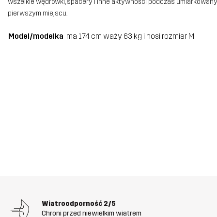
wszelkie wędrówki, spacery i inne aktywności podczas umiarkowanych 
pierwszym miejscu.
Model/modelka
ma 174 cm waży 63 kg i nosi rozmiar M
Wiatroodporność
2/5
Chroni przed niewielkim wiatrem