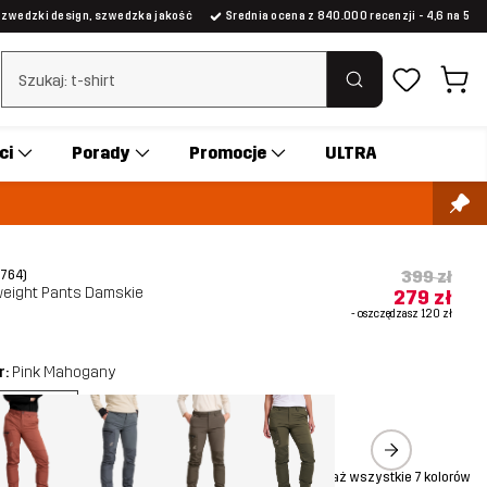
Szwedzki design, szwedzka jakość
Średnia ocena z 840.000 recenzji - 4,6 na 5
Wyczyść wyszukiwanie
ci
Porady
Promocje
ULTRA
399 zł
(764)
weight Pants Damskie
279 zł
- oszczędzasz
120 zł
r:
Pink Mahogany
Pokaż wszystkie 7 kolorów