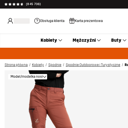
(845 736)
Obsługa klienta
Karta prezentowa
Kobiety
Mężczyźni
Buty
Strona główna
Kobiety
Spodnie
Spodnie Outdoorowe i Turystyczne
R
Model/modelka nosi