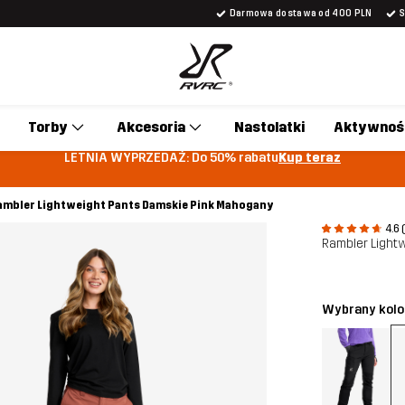
Darmowa dostawa od 400 PLN
Torby
Akcesoria
Nastolatki
Aktywnoś
LETNIA WYPRZEDAŻ: Do 50% rabatu
Kup teraz
ambler Lightweight Pants Damskie Pink Mahogany
4.6 
Rambler Light
Wybrany kolo