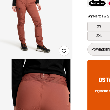
Bestseller
Wybierz swój
XS
2XL
Ten przycisk
{{size}} nie 
Powiadom
OST
Wysoko o