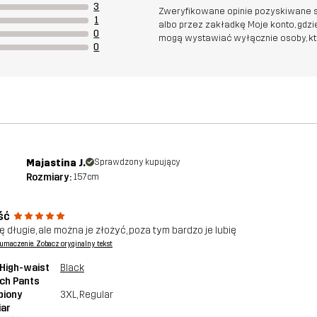
3
Zweryfikowane opinie pozyskiwane s
1
albo przez zakładkę Moje konto, gdz
0
mogą wystawiać wyłącznie osoby, któr
0
Majastina J.
Sprawdzony kupujący
Rozmiary:
157cm
ść
ę długie, ale można je złożyć, poza tym bardzo je lubię
tłumaczenie. Zobacz oryginalny tekst
High-waist
Black
ch Pants
piony
3XL
, Regular
iar