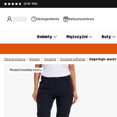
(846 439)
Obsługa klienta
Karta prezentowa
Kobiety
Mężczyźni
Buty
Strona główna
Kobiety
Spodnie
Spodnie softshell
Edge High-waist 
Model/modelka nosi