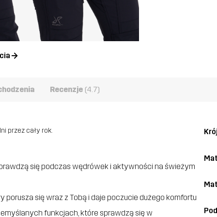
cia
chodzenia
Recenzje
(4.7)
i przez cały rok.
Kró
Mat
sprawdzą się podczas wędrówek i aktywności na świeżym
Mat
ry porusza się wraz z Tobą i daje poczucie dużego komfortu
Po
emyślanych funkcjach, które sprawdzą się w