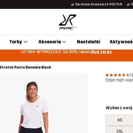
Darmowa dostawa od 400 PLN
Torby
Akcesoria
Nastolatki
Aktywnoś
LETNIA WYPRZEDAŻ: Do 50% rabatu
Kup teraz
Stretch Pants Damskie Black
4.7 
Edge High-wai
Wybierz swój
XS
2XL