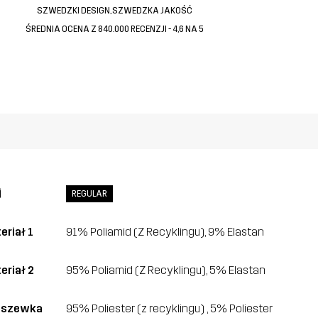
SZWEDZKI DESIGN, SZWEDZKA JAKOŚĆ
ŚREDNIA OCENA Z 840.000 RECENZJI - 4,6 NA 5
j
REGULAR
eriał 1
91% Poliamid (Z Recyklingu), 9% Elastan
eriał 2
95% Poliamid (Z Recyklingu), 5% Elastan
dszewka
95% Poliester (z recyklingu) , 5% Poliester