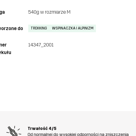
ga
540g w rozmiarze M
orzone do
TREKKING
WSPINACZKA I ALPINIZM
mer
14347_2001
ykułu
Trwałość
4/5
Od normalnej do wysokiej odporności na zniszczenia