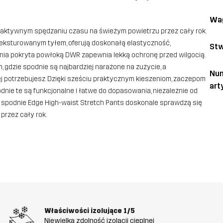
Wa
o aktywnym spędzaniu czasu na świeżym powietrzu przez cały rok.
teksturowanym tyłem, oferują doskonałą elastyczność,
Stw
nia pokryta powłoką DWR zapewnia lekką ochronę przed wilgocią.
gdzie spodnie są najbardziej narażone na zużycie, a
Nu
jej potrzebujesz. Dzięki sześciu praktycznym kieszeniom, zaczepom
art
dnie te są funkcjonalne i łatwe do dopasowania, niezależnie od
ne spodnie Edge High-waist Stretch Pants doskonale sprawdzą się
rzez cały rok.
Właściwości izolujące
1/5
Niewielka zdolność izolacji cieplnej