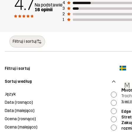
4.7
4
Na podstawie
3
16 opinii
2
1
Filtruj i sortuj
Filtruj i sortuj
Sortuj według
M
Miło
Język
Troch
Data (rosnąco)
To jest 
Data (malejąco)
Edge 
Stret
Ocena (rosnąco)
Zaku
Ocena (malejąco)
rozm