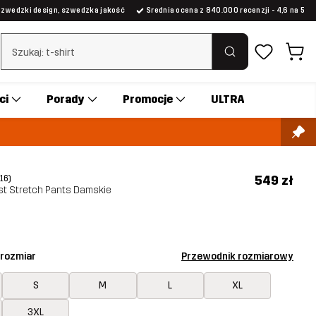
Szwedzki design, szwedzka jakość
Średnia ocena z 840.000 recenzji - 4,6 na 5
Wyczyść wyszukiwanie
ci
Porady
Promocje
ULTRA
549 zł
(16)
st Stretch Pants Damskie
 rozmiar
Przewodnik rozmiarowy
S
M
L
XL
3XL