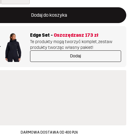
 otworzy nowe okno, w którym można potwierdzić dodanie noweg
jest dostępny
Dodaj do koszyka
Edge Set
-
Oszczędzasz
173 zł
Te produkty mogą tworzyć komplet, zestaw
+
produkty tworząc własny pakiet!
Dodaj
DARMOWA DOSTAWA OD 400 PLN