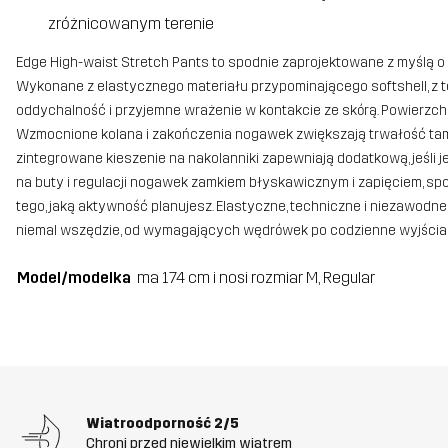
zróżnicowanym terenie
Edge High-waist Stretch Pants to spodnie zaprojektowane z myślą 
Wykonane z elastycznego materiału przypominającego softshell, z 
oddychalność i przyjemne wrażenie w kontakcie ze skórą. Powierzch
Wzmocnione kolana i zakończenia nogawek zwiększają trwałość tam, 
zintegrowane kieszenie na nakolanniki zapewniają dodatkową, jeśli 
na buty i regulacji nogawek zamkiem błyskawicznym i zapięciem, spo
tego, jaką aktywność planujesz. Elastyczne, techniczne i niezawod
niemal wszędzie, od wymagających wędrówek po codzienne wyjścia p
Model/modelka
ma 174 cm i nosi rozmiar M, Regular
Wiatroodporność
2/5
Chroni przed niewielkim wiatrem