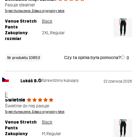
Pasuje idealnie!
To jest tłumaczenie. Zobacz oryginalny tekst
Venue Stretch
Black
Pants
Zakupiony
2XL
, Regular
rozmiar
Czy ta opinia była pomocna?
0
Nr produktu 10853
Lukáš B.
Sprawdzony kupujący
22 czerwca 2026
L
Świetnie
Świetnie do niej pasuje
To jest tłumaczenie. Zobacz oryginalny tekst
Venue Stretch
Black
Pants
Zakupiony
M
, Regular