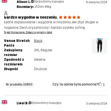
Alison L.
Sprawdzony kupujący
6 sierpnia 2024
Rozmiary:
152cm, 84kg
A
Bardzo wygodne w noszeniu.
Ładne dopasowanie i wygodne w noszeniu, ale zbyt długie w
nogawce. Dach prysznicowy i bardzo szybko schną.
To jest tłumaczenie. Zobacz oryginalny tekst
Venue Stretch
Black
Pants
Zakupiony
3XL
, Regular
rozmiar
Zgodność z
Idealna
rozmiarem
Długość
Dłuższa
Czy ta opinia była pomocna?
1
Nr produktu 10853
Liesl B.
Sprawdzony kupujący
3 sierpnia 2024