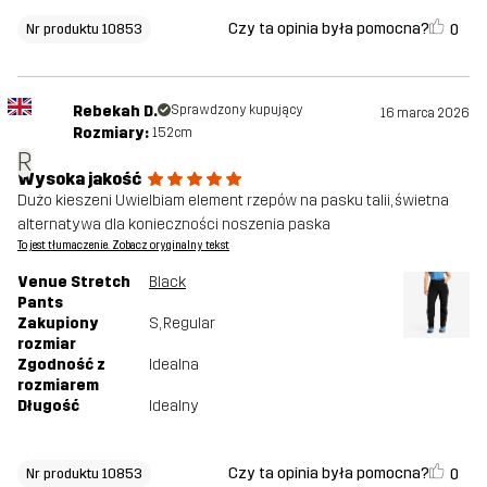
Czy ta opinia była pomocna?
0
Nr produktu 10853
Rebekah D.
Sprawdzony kupujący
16 marca 2026
Rozmiary:
152cm
R
Wysoka jakość
Dużo kieszeni Uwielbiam element rzepów na pasku talii, świetna
alternatywa dla konieczności noszenia paska
To jest tłumaczenie. Zobacz oryginalny tekst
Venue Stretch
Black
Pants
Zakupiony
S
, Regular
rozmiar
Zgodność z
Idealna
rozmiarem
Długość
Idealny
Czy ta opinia była pomocna?
0
Nr produktu 10853