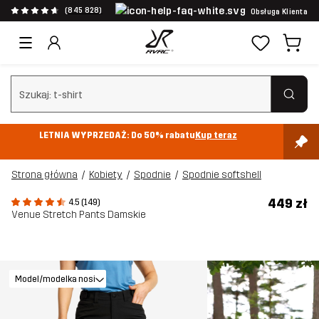
(845 828)
Obsługa Klienta
Wyczyść wyszukiwanie
LETNIA WYPRZEDAŻ: Do 50% rabatu
Kup teraz
Strona główna
Kobiety
Spodnie
Spodnie softshell
449 zł
4.5 (149)
Venue Stretch Pants Damskie
Model/modelka nosi