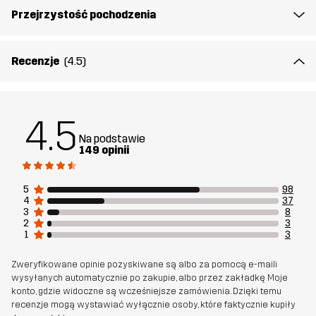
Stworzone do
TREKKING
UNIWERSALNY
Przejrzystość pochodzenia
Numer
10853_2001
Recenzje
(4.5)
artykułu
4.5
Na podstawie
149 opinii
5
98
4
37
3
8
2
3
1
3
Zweryfikowane opinie pozyskiwane są albo za pomocą e-maili
wysyłanych automatycznie po zakupie, albo przez zakładkę Moje
konto, gdzie widoczne są wcześniejsze zamówienia. Dzięki temu
recenzje mogą wystawiać wyłącznie osoby, które faktycznie kupiły