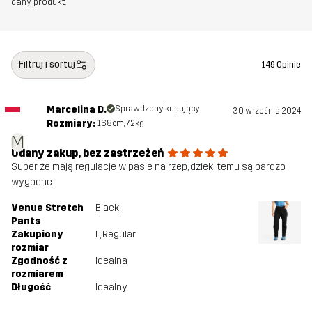
dany produkt.
Filtruj i sortuj
149 Opinie
Marcelina D.
Sprawdzony kupujący
30 września 2024
Rozmiary:
168cm, 72kg
M
Udany zakup, bez zastrzeżeń
Super, że mają regulacje w pasie na rzep, dzieki temu są bardzo
wygodne.
Venue Stretch
Black
Pants
Zakupiony
L
, Regular
rozmiar
Zgodność z
Idealna
rozmiarem
Długość
Idealny