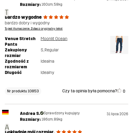
Rozmiary:
160cm, 58kg
T
bardzo wygodne
bardzo dobry i wygodny
To jest tłumaczenie. Zobacz oryginalny tekst
Venue Stretch
Moonlit Ocean
Pants
Zakupiony
S
, Regular
rozmiar
Zgodność z
Idealna
rozmiarem
Długość
Idealny
Czy ta opinia była pomocna?
0
Nr produktu 10853
Andrea S.
Sprawdzony kupujący
31 lipca 2026
Rozmiary:
186cm, 89kg
A
Dokładnie mój rozmiar.