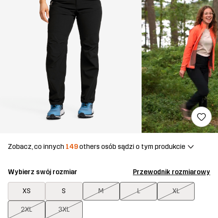
Zobacz, co innych
149
others osób sądzi o tym produkcie
Wybierz swój rozmiar
Przewodnik rozmiarowy
XS
S
M
L
XL
2XL
3XL