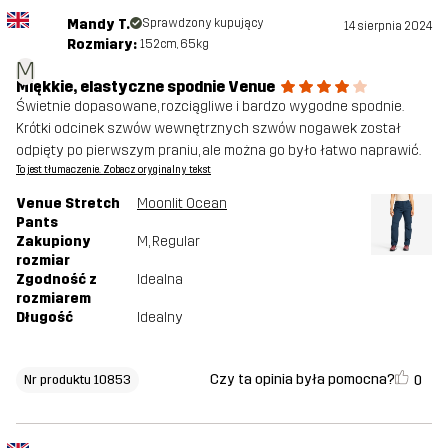
Mandy T.
Sprawdzony kupujący
14 sierpnia 2024
Rozmiary:
152cm, 65kg
M
Miękkie, elastyczne spodnie Venue
Świetnie dopasowane, rozciągliwe i bardzo wygodne spodnie.
Krótki odcinek szwów wewnętrznych szwów nogawek został
odpięty po pierwszym praniu, ale można go było łatwo naprawić.
To jest tłumaczenie. Zobacz oryginalny tekst
Venue Stretch
Moonlit Ocean
Pants
Zakupiony
M
, Regular
rozmiar
Zgodność z
Idealna
rozmiarem
Długość
Idealny
Czy ta opinia była pomocna?
0
Nr produktu 10853