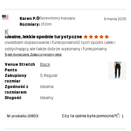
Karen P.
Sprawdzony kupujący
9 marca 2025
Rozmiary:
152cm
K
Idealne, lekkie spodnie turystyczne
Uwielbiam dopasowanie i funkcjonalność tych spodni. Lekki i
oddychający, ale także dobrze wykonany i funkcjonalny.
To jest tłumaczenie. Zobacz oryginalny tekst
Venue Stretch
Black
Pants
Zakupiony
S
, Regular
rozmiar
Zgodność z
Idealna
rozmiarem
Długość
Idealny
Czy ta opinia była pomocna?
1
Nr produktu 10853