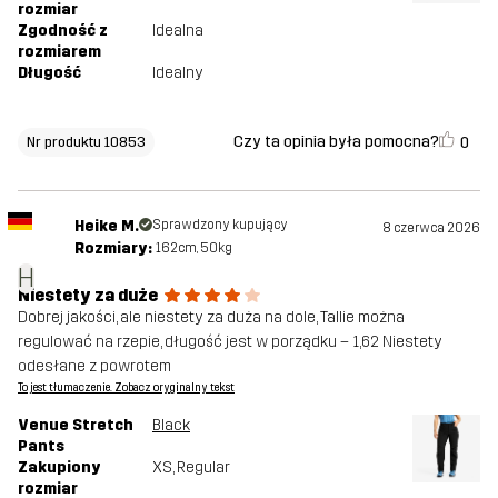
rozmiar
Zgodność z
Idealna
rozmiarem
Długość
Idealny
Czy ta opinia była pomocna?
0
Nr produktu 10853
Heike M.
Sprawdzony kupujący
8 czerwca 2026
Rozmiary:
162cm, 50kg
H
Niestety za duże
Dobrej jakości, ale niestety za duża na dole, Tallie można
regulować na rzepie, długość jest w porządku – 1,62 Niestety
odesłane z powrotem
To jest tłumaczenie. Zobacz oryginalny tekst
Venue Stretch
Black
Pants
Zakupiony
XS
, Regular
rozmiar