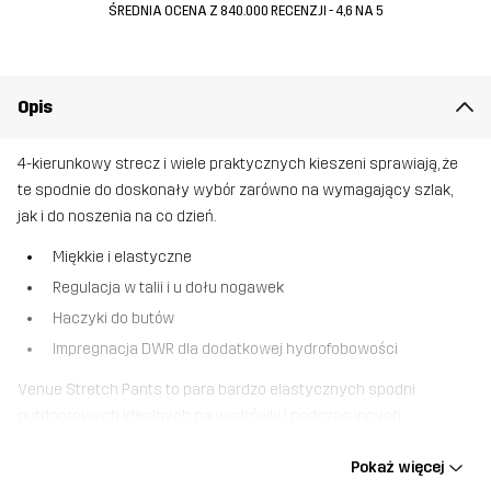
ŚREDNIA OCENA Z 840.000 RECENZJI - 4,6 NA 5
Opis
4-kierunkowy strecz i wiele praktycznych kieszeni sprawiają, że
te spodnie do doskonały wybór zarówno na wymagający szlak,
jak i do noszenia na co dzień.
Miękkie i elastyczne
Regulacja w talii i u dołu nogawek
Haczyki do butów
Impregnacja DWR dla dodatkowej hydrofobowości
Venue Stretch Pants to para bardzo elastycznych spodni
outdoorowych idealnych na wędrówki i podczas innych
aktywności na zewnątrz, które wymagają swobody ruchów.
Pokaż więcej
Spodnie wykonane są w większości z materiału pochodzącego z