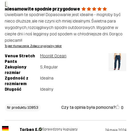
L
Niesamowite spodnie przygodowe
Uwielbiam te spodnie! Dopasowanie jest idealne - mogłoby być
nieco dłuższe, ale nie czyni ich mniej idealnymi. Świetna para
wygodnych, rozciągliwych spodni outdoorowych. Wygodne w
ciepłe dni i noś legginsy pod spodem w chłodniejsze dni. Gorąco
polecam!!
To jest tłumaczenie. Zobacz oryginalny tekst
Venue Stretch
Moonlit Ocean
Pants
Zakupiony
S
, Regular
rozmiar
Zgodność z
Idealna
rozmiarem
Długość
Idealny
Czy ta opinia była pomocna?
0
Nr produktu 10853
Torben E.
Sprawdzony kupujący
24 maja 2024