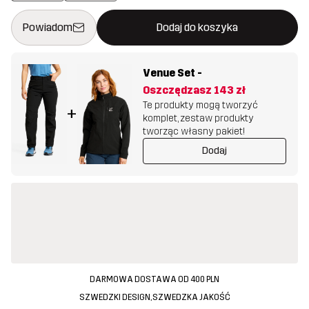
Ten przycisk otworzy nowe okno, w którym można potwierdzi
{{size}} nie jest dostępny
Powiadom
Dodaj do koszyka
Venue Set
-
Oszczędzasz
143 zł
Te produkty mogą tworzyć
+
komplet, zestaw produkty
tworząc własny pakiet!
Dodaj
DARMOWA DOSTAWA OD 400 PLN
SZWEDZKI DESIGN, SZWEDZKA JAKOŚĆ