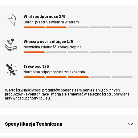
recyklingu, z 4-kierunkowym streczem, zapewniając zarówno
wytrzymałość jak i wysoką oddychalność. W talii znajduje się
regulacja na rzepy Velcro, a u dołu nogawek regulacja sznurkiem
Wiatroodporność
2/5
Chroni przed niewielkim wiatrem
oraz haczyki do butów. Spodnie posiadają dwie kieszenie z przodu
oraz zapinaną na zamek kiszeń udową, w której zmieścisz drobne
przedmioty. Venue Stretch Pants szybko staną się podstawą
Właściwości izolujące
1/5
twojej outdoorowej garderoby!
Niewielka zdolność izolacji cieplnej
Model/modelka
ma 168 cm i nosi rozmiar S
Trwałość
3/5
Normalna odporność na zniszczenia
Krój
REGULAR
Wartości właściwości produktów podane są w odniesieniu do innych
Materiał
88% Poliamid, 12% Elastan
produktów RevolutonRace i mogą się zmieniać w zależności od uprawianej
aktywności, pogody i pulsu.
Podszewka
100% Poliester
Specyfikacja Techniczna
Waga
402g w rozmiarze M