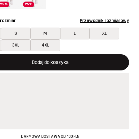
25%
25%
 rozmiar
Przewodnik rozmiarowy
S
M
L
XL
3XL
4XL
 otworzy nowe okno, w którym można potwierdzić dodanie noweg
jest dostępny
Dodaj do koszyka
DARMOWA DOSTAWA OD 400 PLN