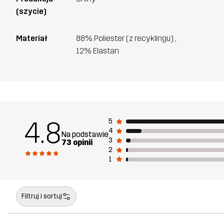
(szycie)
Materiał
88% Poliester (z recyklingu) ,
12% Elastan
4.8
5
4
Na podstawie
3
73 opinii
2
1
Filtruj i sortuj