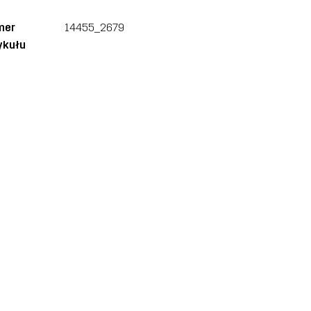
mer
14455_2679
ykułu