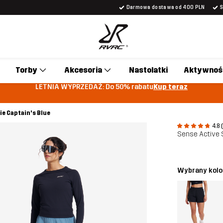
Darmowa dostawa od 400 PLN
Torby
Akcesoria
Nastolatki
Aktywnoś
LETNIA WYPRZEDAŻ: Do 50% rabatu
Kup teraz
e Captain's Blue
4.8 
Sense Active 
Wybrany kolo