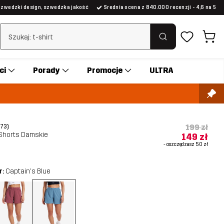
Szwedzki design, szwedzka jakość
Średnia ocena z 840.000 recenzji - 4,6 na 5
Wyczyść wyszukiwanie
ci
Porady
Promocje
ULTRA
199 zł
(73)
Shorts Damskie
149 zł
- oszczędzasz
50 zł
r:
Captain's Blue