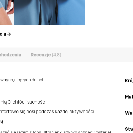
cia
chodzenia
Recenzje
(4.8)
ywnych, ciepłych dniach.
Kró
Mat
nią Ci chłód i suchość
komfortowo się nosi podczas każdej aktywności
Wa
ią
Stw
zać się razem z Tobą. Ultracienki, szybko schnący materiał