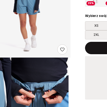
25%
Wybierz swój
XS
2XL
Ten przycisk
{{size}} nie 