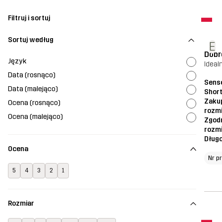
Filtruj i sortuj
Sortuj według
E
Dobr
Język
Ideal
Data (rosnąco)
Sens
Data (malejąco)
Shor
Zaku
Ocena (rosnąco)
rozm
Ocena (malejąco)
Zgod
rozm
Dług
Ocena
Nr p
5
4
3
2
1
Rozmiar