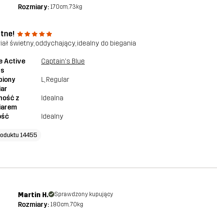
Rozmiary:
170cm, 73kg
tne!
iał świetny, oddychający, idealny do biegania
e Active
Captain's Blue
ts
piony
L
, Regular
iar
ność z
Idealna
iarem
ość
Idealny
roduktu 14455
Martin H.
Sprawdzony kupujący
Rozmiary:
180cm, 70kg