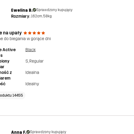
Ewelina B.
Sprawdzony kupujący
Rozmiary:
162cm, 58kg
e na upały
ne do biegania w gorące dni
e Active
Black
ts
piony
S
, Regular
iar
ność z
Idealna
iarem
ość
Idealny
roduktu 14455
Anna F.
Sprawdzony kupujący