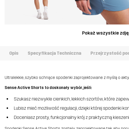
Pokaż wszystkie zdję
Opis
Specyfikacja Techniczna
Przejrzystość po
Ultralekkie, szybko schnące spodenki zaprojektowane z myślą o akt
Sense Active Shorts to doskonały wybór, jeśli:
Szukasz niezwykle cienkich, lekkich szortów, które zapew
Lubisz mieć możliwość regulacji, dzięki której spodenki 
Doceniasz prosty, funkcjonalny krój z praktyczną kieszen
Spodenki Sense Active Shorts zostały zaprojektowane tak, aby porus