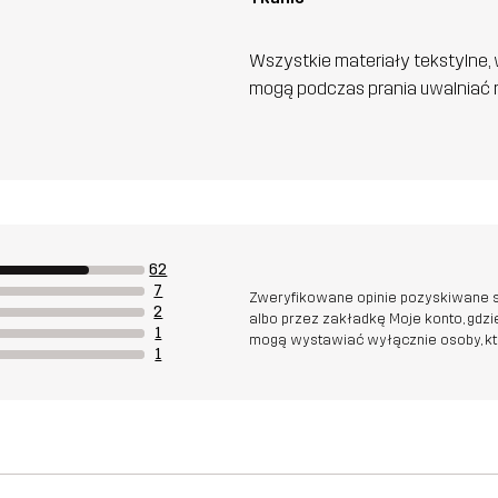
Wszystkie materiały tekstylne, 
mogą podczas prania uwalniać n
62
7
Zweryfikowane opinie pozyskiwane s
2
albo przez zakładkę Moje konto, gdz
1
mogą wystawiać wyłącznie osoby, któr
1