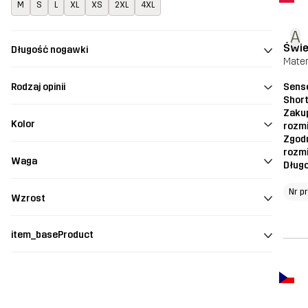
M
S
L
XL
XS
2XL
4XL
A
Świe
Długość nogawki
Mater
Sens
Rodzaj opinii
Shor
Zaku
Kolor
rozm
Zgod
rozm
Waga
Dług
Nr p
Wzrost
item_baseProduct