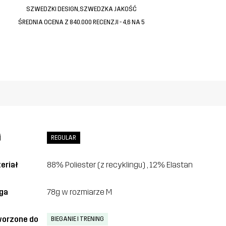
SZWEDZKI DESIGN, SZWEDZKA JAKOŚĆ
ŚREDNIA OCENA Z 840.000 RECENZJI - 4,6 NA 5
j
REGULAR
eriał
88% Poliester (z recyklingu) , 12% Elastan
ga
78g w rozmiarze M
orzone do
BIEGANIE I TRENING