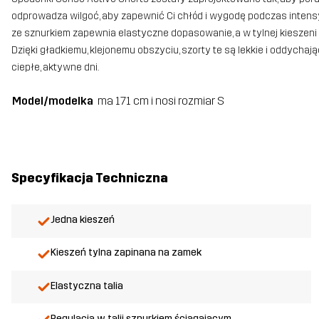
odprowadza wilgoć, aby zapewnić Ci chłód i wygodę podczas intensywn
ze sznurkiem zapewnia elastyczne dopasowanie, a w tylnej kieszeni
Dzięki gładkiemu, klejonemu obszyciu, szorty te są lekkie i oddych
ciepłe, aktywne dni.
Model/modelka
ma 171 cm i nosi rozmiar S
Specyfikacja Techniczna
Jedna kieszeń
Kieszeń tylna zapinana na zamek
Elastyczna talia
Regulacja w talii sznurkiem ściągającym