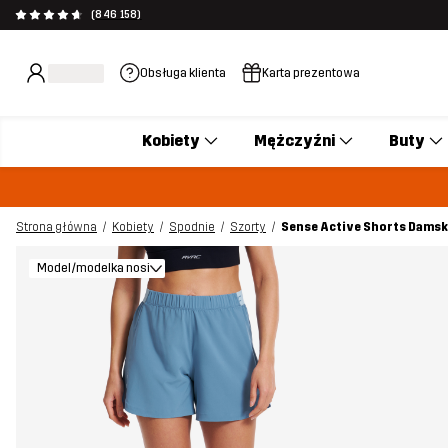
(846 158)
Obsługa klienta
Karta prezentowa
Kobiety
Mężczyźni
Buty
Strona główna
Kobiety
Spodnie
Szorty
Sense Active Shorts Damski
Model/modelka nosi