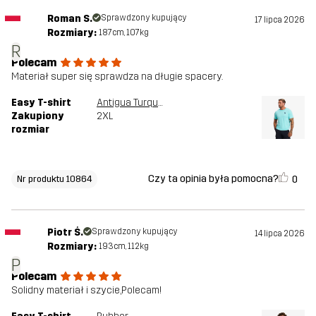
Roman S.
Sprawdzony kupujący
17 lipca 2026
Rozmiary:
187cm, 107kg
R
Polecam
Materiał super się sprawdza na długie spacery.
Easy T-shirt
Antigua Turquoise
Zakupiony
2XL
rozmiar
Czy ta opinia była pomocna?
0
Nr produktu 10864
Piotr Ś.
Sprawdzony kupujący
14 lipca 2026
Rozmiary:
193cm, 112kg
P
Polecam
Solidny materiał i szycie,Polecam!