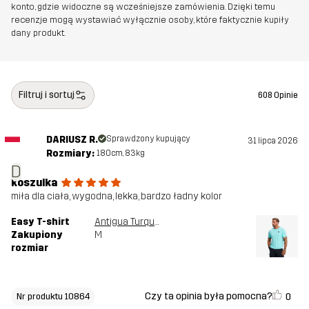
Stworzone do
NA CO DZIEŃ
konto, gdzie widoczne są wcześniejsze zamówienia. Dzięki temu
recenzje mogą wystawiać wyłącznie osoby, które faktycznie kupiły
dany produkt.
Numer
10864_2800
artykułu
Filtruj i sortuj
608 Opinie
DARIUSZ R.
Sprawdzony kupujący
31 lipca 2026
Rozmiary:
180cm, 83kg
D
koszulka
miła dla ciała, wygodna, lekka, bardzo ładny kolor
Easy T-shirt
Antigua Turquoise
Zakupiony
M
rozmiar
Czy ta opinia była pomocna?
0
Nr produktu 10864