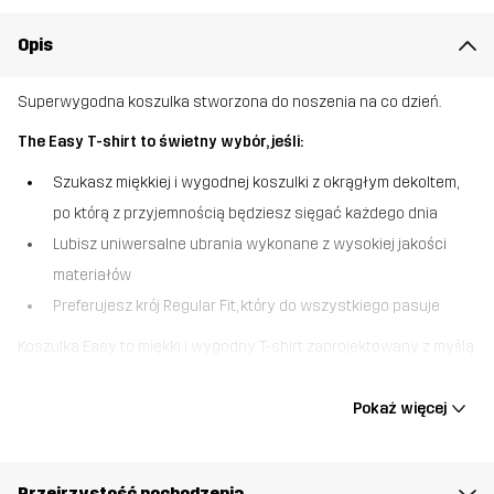
Opis
Superwygodna koszulka stworzona do noszenia na co dzień.
The Easy T-shirt to świetny wybór, jeśli:
Szukasz miękkiej i wygodnej koszulki z okrągłym dekoltem,
po którą z przyjemnością będziesz sięgać każdego dnia
Lubisz uniwersalne ubrania wykonane z wysokiej jakości
materiałów
Preferujesz krój Regular Fit, który do wszystkiego pasuje
Koszulka Easy to miękki i wygodny T-shirt zaprojektowany z myślą
o noszeniu podczas codziennych czynności i swobodnych
spacerów. Łatwy w stylizacji, pasuje niemal do wszystkiego: od
Pokaż więcej
spodni outdoorowych i dżinsów po Twoje ulubione spodnie
dresowe. Praktyczny, wygodny i zawsze gotowy do tego, aby go
założyć — ten T-shirt sprawi, że ubieranie się przed wyjściem z
Przejrzystość pochodzenia