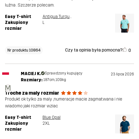
luźna . Szczerze polecam.
Easy T-shirt
Antigua Turquoise
Zakupiony
L
rozmiar
Czy ta opinia była pomocna?
0
Nr produktu 10864
MACIEJ K.
Sprawdzony kupujący
23 lipca 2026
Rozmiary:
187cm, 109kg
M
Troche za maly rozmiar
Produkt ok tylko za maly ,numeracje macie zagmatwana i nie
wiadomo jaki rozmiar wziac
Easy T-shirt
Blue Opal
Zakupiony
2XL
rozmiar