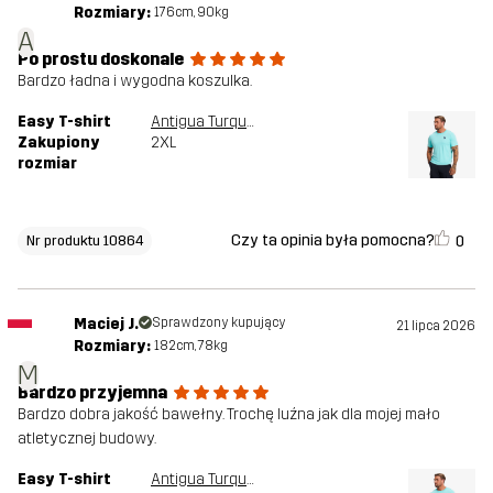
Rozmiary:
176cm, 90kg
A
Po prostu doskonale
Bardzo ładna i wygodna koszulka.
Easy T-shirt
Antigua Turquoise
Zakupiony
2XL
rozmiar
Czy ta opinia była pomocna?
0
Nr produktu 10864
Maciej J.
Sprawdzony kupujący
21 lipca 2026
Rozmiary:
182cm, 78kg
M
Bardzo przyjemna
Bardzo dobra jakość bawełny. Trochę luźna jak dla mojej mało
atletycznej budowy.
Easy T-shirt
Antigua Turquoise