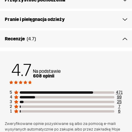
domu będzie najłatwiejszą decyzją Twojego dnia.
Model/modelka
ma 182 cm waży 85 kg i nosi rozmiar L
Pranie i pielęgnacja odzieży
Krój
REGULAR
Recenzje
(4.7)
Materiał 1
50% Bawełna, 50% Poliester (z
recyklingu)
4.7
Dzianina rib
50% Bawełna, 50% Poliester (z
Na podstawie
608 opinii
recyklingu)
5
471
Waga
177g w rozmiarze M
4
99
3
25
2
7
Zrównoważony
Recyklingowane detale
1
6
rozwój
przeczytaj o tym
Zweryfikowane opinie pozyskiwane są albo za pomocą e-maili
wysyłanych automatycznie po zakupie, albo przez zakładkę Moje