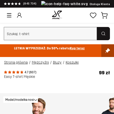
(845 734)
Obsługa Klienta
Wyczyść wyszukiwanie
LETNIA WYPRZEDAŻ: Do 50% rabatu
Kup teraz
Strona główna
Mężczyźni
Bluzy
Koszulki
99 zł
4.7 (607)
Easy T-shirt Męskie
Model/modelka nosi