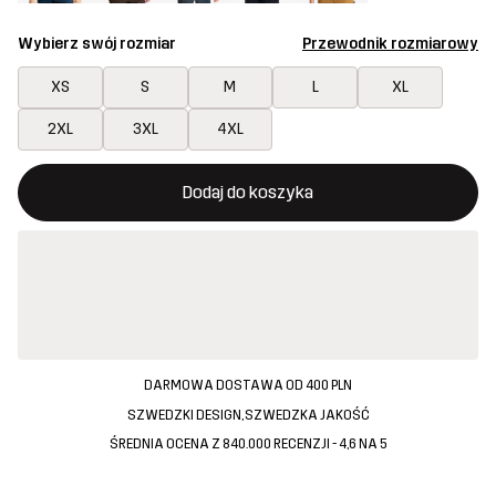
Wybierz swój rozmiar
Przewodnik rozmiarowy
XS
S
M
L
XL
2XL
3XL
4XL
Ten przycisk otworzy nowe okno, w którym można potwierdzi
{{size}} nie jest dostępny
Dodaj do koszyka
DARMOWA DOSTAWA OD 400 PLN
SZWEDZKI DESIGN, SZWEDZKA JAKOŚĆ
ŚREDNIA OCENA Z 840.000 RECENZJI - 4,6 NA 5