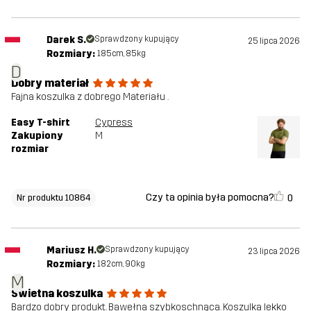
Darek S.
Sprawdzony kupujący
25 lipca 2026
Rozmiary:
185cm, 85kg
D
Dobry materiał
Fajna koszulka z dobrego Materiału .
Easy T-shirt
Cypress
Zakupiony
M
rozmiar
Czy ta opinia była pomocna?
0
Nr produktu 10864
Mariusz H.
Sprawdzony kupujący
23 lipca 2026
Rozmiary:
182cm, 90kg
M
Świetna koszulka
Bardzo dobry produkt. Bawełna szybkoschnąca. Koszulka lekko