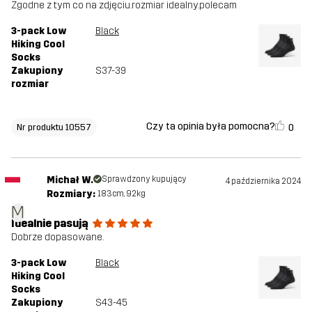
Zgodne z tym co na zdjęciu.rozmiar idealny.polecam
3-pack Low
Black
Hiking Cool
Socks
Zakupiony
S37-39
rozmiar
Czy ta opinia była pomocna?
0
Nr produktu 10557
Michał W.
Sprawdzony kupujący
4 października 2024
Rozmiary:
183cm, 92kg
M
Idealnie pasują
Dobrze dopasowane.
3-pack Low
Black
Hiking Cool
Socks
Zakupiony
S43-45