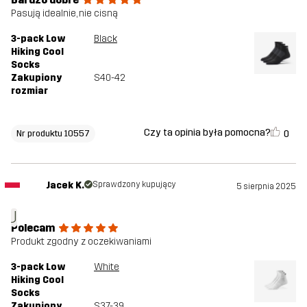
Pasują idealnie, nie cisną
3-pack Low
Black
Hiking Cool
Socks
Zakupiony
S40-42
rozmiar
Czy ta opinia była pomocna?
0
Nr produktu 10557
Jacek K.
Sprawdzony kupujący
5 sierpnia 2025
J
Polecam
Produkt zgodny z oczekiwaniami
3-pack Low
White
Hiking Cool
Socks
Zakupiony
S37-39