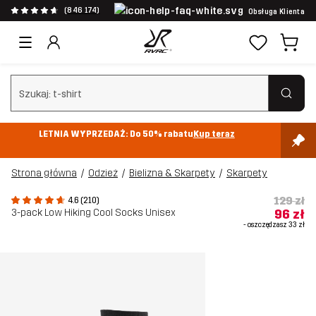
(846 174)
Obsługa Klienta
Wyczyść wyszukiwanie
LETNIA WYPRZEDAŻ: Do 50% rabatu
Kup teraz
Strona główna
Odzież
Bielizna & Skarpety
Skarpety
129 zł
4.6 (210)
3-pack Low Hiking Cool Socks Unisex
96 zł
- oszczędzasz
33 zł