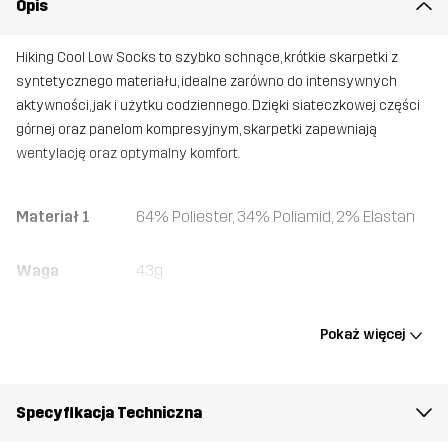
Opis
Hiking Cool Low Socks to szybko schnące, krótkie skarpetki z
syntetycznego materiału, idealne zarówno do intensywnych
aktywności, jak i użytku codziennego. Dzięki siateczkowej części
górnej oraz panelom kompresyjnym, skarpetki zapewniają
wentylację oraz optymalny komfort.
Materiał 1
64% Poliester, 34% Poliamid, 2% Elastan
Waga
43g
Stworzone do
TREKKING
Pokaż więcej
Numer
10557_2001
artykułu
Specyfikacja Techniczna