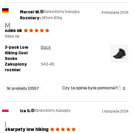
Marcel W.
Sprawdzony kupujący
4 listopada 2024
Rozmiary:
183cm, 92kg
M
Alles ok
Alles ok
3-pack Low
Black
Hiking Cool
Socks
Zakupiony
S43-45
rozmiar
Czy ta opinia była pomocna?
0
Nr produktu 10557
Iza G.
Sprawdzony kupujący
1 listopada 2024
I
Skarpety low hiking