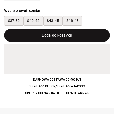
Wybierz swój rozmiar
S37-39
S40-42
S43-45
S46-48
Ten przycisk otworzy nowe okno, w którym można potwierdzi
{{size}} nie jest dostępny
Dodaj do koszyka
DARMOWA DOSTAWA OD 400 PLN
SZWEDZKI DESIGN, SZWEDZKA JAKOŚĆ
ŚREDNIA OCENA Z 840.000 RECENZJI - 4,6 NA 5