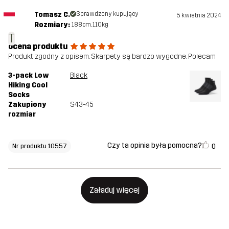
Tomasz C.
Sprawdzony kupujący
5 kwietnia 2024
Rozmiary:
188cm, 110kg
T
ocena produktu
Produkt zgodny z opisem. Skarpety są bardzo wygodne. Polecam
3-pack Low
Black
Hiking Cool
Socks
Zakupiony
S43-45
rozmiar
Czy ta opinia była pomocna?
0
Nr produktu 10557
Załaduj więcej