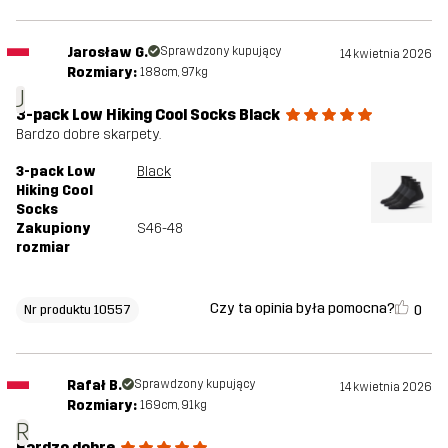
Jarosław G.
Sprawdzony kupujący
14 kwietnia 2026
Rozmiary:
188cm, 97kg
J
3-pack Low Hiking Cool Socks Black
Bardzo dobre skarpety.
3-pack Low
Black
Hiking Cool
Socks
Zakupiony
S46-48
rozmiar
Czy ta opinia była pomocna?
0
Nr produktu 10557
Rafał B.
Sprawdzony kupujący
14 kwietnia 2026
Rozmiary:
169cm, 91kg
R
Bardzo dobre