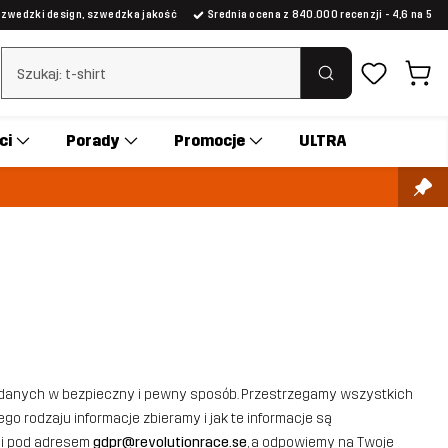
Szwedzki design, szwedzka jakość
Średnia ocena z 840.000 recenzji - 4,6 na 5
Wyczyść wyszukiwanie
ci
Porady
Promocje
ULTRA
h danych w bezpieczny i pewny sposób. Przestrzegamy wszystkich
o rodzaju informacje zbieramy i jak te informacje są
mi pod adresem
gdpr@revolutionrace.se
, a odpowiemy na Twoje