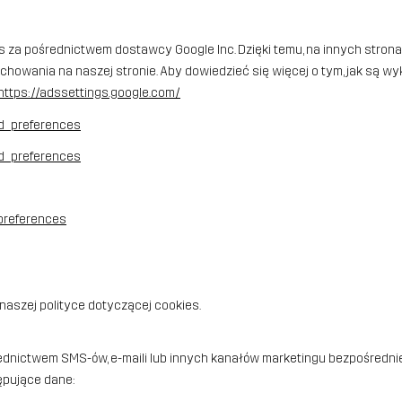
s za pośrednictwem dostawcy Google Inc. Dzięki temu, na innych stro
wania na naszej stronie. Aby dowiedzieć się więcej o tym, jak są wyk
https://adssettings.google.com/
d_preferences
d_preferences
-preferences
 naszej polityce dotyczącej cookies.
ednictwem SMS-ów, e-maili lub innych kanałów marketingu bezpośrednieg
ępujące dane: