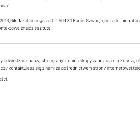
rawa”.
913, Nils Jakobsonsgatan 5D, 504 30 Borås, Szwecja jest administra
ntaktowe znajdziesz tutaj.
czy odwiedzasz naszą stronę, aby zrobić zakupy, zapoznać się z naszą o
zy kontaktujesz się z nami za pośrednictwem strony internetowej, tel
ści: