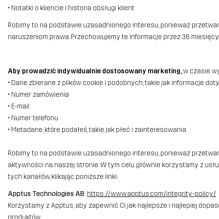
• Notatki o kliencie i historia obsługi klient
Robimy to na podstawie uzasadnionego interesu, ponieważ przetwa
naruszeniom prawa. Przechowujemy te informacje przez 36 miesięcy
Aby prowadzić indywidualnie dostosowany marketing,
w czasie wy
• Dane zbierane z plików cookie i podobnych, takie jak informacje dot
• Numer zamówienia
• E-mail
• Numer telefonu
• Metadane, które podałeś, takie jak płeć i zainteresowania
Robimy to na podstawie uzasadnionego interesu, ponieważ przetwarz
aktywności na naszej stronie. W tym celu głównie korzystamy z usł
tych kanałów, klikając poniższe linki:
Apptus Technologies AB:
https://www.apptus.com/integrity-policy/
Korzystamy z Apptus, aby zapewnić Ci jak najlepsze i najlepiej do
produktów.