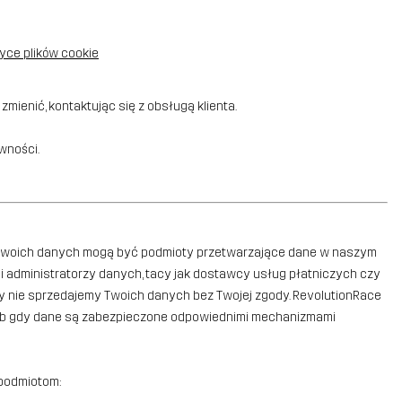
tyce plików cookie
ienić, kontaktując się z obsługą klienta.
wności.
mi Twoich danych mogą być podmioty przetwarzające dane w naszym
żni administratorzy danych, tacy jak dostawcy usług płatniczych czy
gdy nie sprzedajemy Twoich danych bez Twojej zgody. RevolutionRace
 lub gdy dane są zabezpieczone odpowiednimi mechanizmami
 podmiotom: