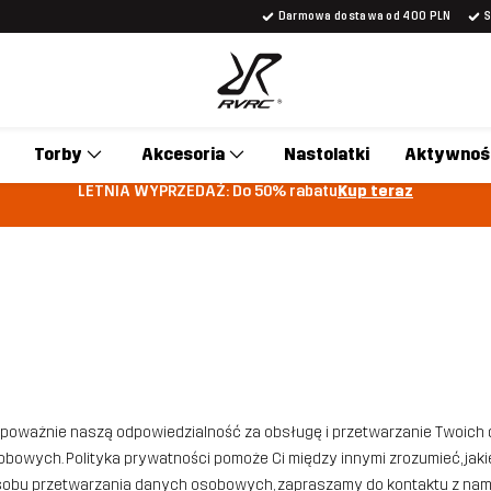
Darmowa dostawa od 400 PLN
Torby
Akcesoria
Nastolatki
Aktywnoś
LETNIA WYPRZEDAŻ: Do 50% rabatu
Kup teraz
y poważnie naszą odpowiedzialność za obsługę i przetwarzanie Twoic
owych. Polityka prywatności pomoże Ci między innymi zrozumieć, jakieg
osobu przetwarzania danych osobowych, zapraszamy do kontaktu z na