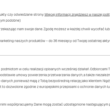
rodukty czy odwiedzane strony.
Więcej informacji znajdziesz w naszej poli
i tym podobne)
zekazując nam swoje dane. Zgodę możesz w każdej chwili wycofać lub zm
marketing naszych produktów – do 36 miesięcy od Twojej ostatniej akty
 podmiotom w celu realizacji opisanych wcześniej działań. Odbiorca
 i na podstawie umowy powierzenia przetwarzania danych, a także niezale
e danych, ponieważ mają z Tobą bezpośrednią relację jako klientem. Ni
t to dozwolone zgodnie z europejskimi przepisami o ochronie danych
 z nimi współpracujemy. Dane mogą zostać udostępnione następującym