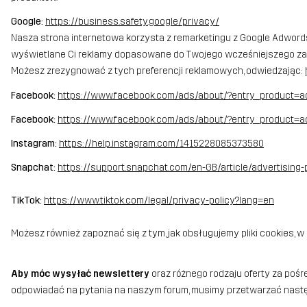
Google:
https://business.safety.google/privacy/
Nasza strona internetowa korzysta z remarketingu z Google Adword
wyświetlane Ci reklamy dopasowane do Twojego wcześniejszego zacho
Możesz zrezygnować z tych preferencji reklamowych, odwiedzając:
Facebook:
https://www.facebook.com/ads/about/?entry_product=a
Facebook:
https://www.facebook.com/ads/about/?entry_product=a
Instagram:
https://help.instagram.com/1415228085373580
Snapchat:
https://support.snapchat.com/en-GB/article/advertising
TikTok:
https://www.tiktok.com/legal/privacy-policy?lang=en
Możesz również zapoznać się z tym, jak obsługujemy pliki cookies, w
Aby móc wysyłać newslettery
oraz różnego rodzaju oferty za pośr
odpowiadać na pytania na naszym forum, musimy przetwarzać nast