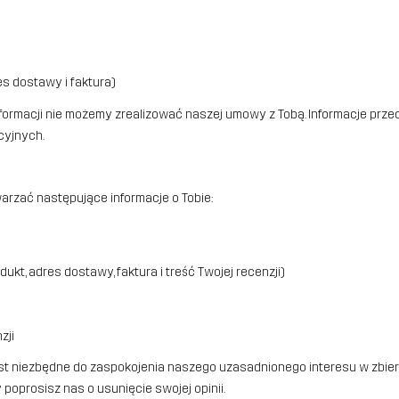
es dostawy i faktura)
nformacji nie możemy zrealizować naszej umowy z Tobą. Informacje prz
cyjnych.
arzać następujące informacje o Tobie:
kt, adres dostawy, faktura i treść Twojej recenzji)
zji
t niezbędne do zaspokojenia naszego uzasadnionego interesu w zbieran
poprosisz nas o usunięcie swojej opinii.