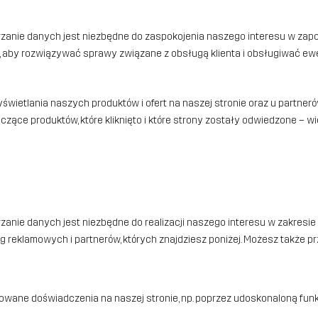
rzanie danych jest niezbędne do zaspokojenia naszego interesu w za
, aby rozwiązywać sprawy związane z obsługą klienta i obsługiwać ew
świetlania naszych produktów i ofert na naszej stronie oraz u partner
yczące produktów, które kliknięto i które strony zostały odwiedzone – w
anie danych jest niezbędne do realizacji naszego interesu w zakresie
ug reklamowych i partnerów, których znajdziesz poniżej. Możesz także
pasowane doświadczenia na naszej stronie, np. poprzez udoskonaloną 