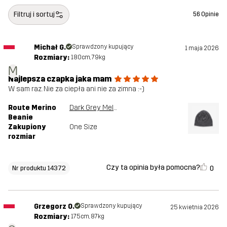
Filtruj i sortuj
56 Opinie
Michał G.
Sprawdzony kupujący
1 maja 2026
Rozmiary:
180cm, 79kg
M
Najlepsza czapka jaka mam
W sam raz. Nie za ciepła ani nie za zimna :⁠-⁠)
Route Merino
Dark Grey Melange
Beanie
Zakupiony
One Size
rozmiar
Czy ta opinia była pomocna?
0
Nr produktu 14372
Grzegorz O.
Sprawdzony kupujący
25 kwietnia 2026
Rozmiary:
175cm, 87kg