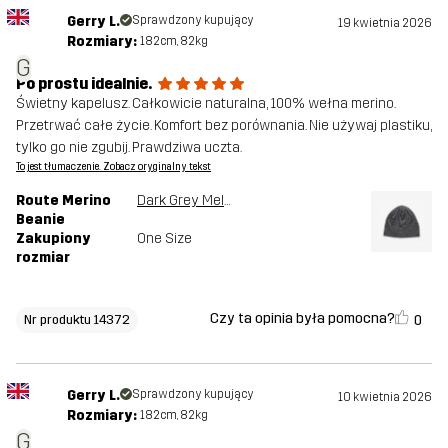
Gerry L.
Sprawdzony kupujący
19 kwietnia 2026
Rozmiary:
182cm, 82kg
G
Po prostu idealnie.
Świetny kapelusz. Całkowicie naturalna, 100% wełna merino.
Przetrwać całe życie. Komfort bez porównania. Nie używaj plastiku,
tylko go nie zgubij. Prawdziwa uczta.
To jest tłumaczenie. Zobacz oryginalny tekst
Route Merino
Dark Grey Melange
Beanie
Zakupiony
One Size
rozmiar
Czy ta opinia była pomocna?
0
Nr produktu 14372
Gerry L.
Sprawdzony kupujący
10 kwietnia 2026
Rozmiary:
182cm, 82kg
G