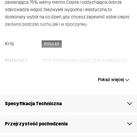
zawierająca 75% wełny merino. Ciepła i oddychająca, dobrze
odprowadza wilgoć. Niezwykle wygodna i elastyczna, to
doskonały wybór na co dzień, gdy chcesz zapewnić sobie ciepło
zarówno podczas ruchu, jak i w spoczynku.
Krój
REGULAR
Materiał 1
75% Wełna (Merynos), 25% Poliester (z
recyklingu)
Pokaż więcej
Waga
56g
Stworzone do
UNIWERSALNY
Specyfikacja Techniczna
Numer
14372_2184
Przejrzystość pochodzenia
artykułu