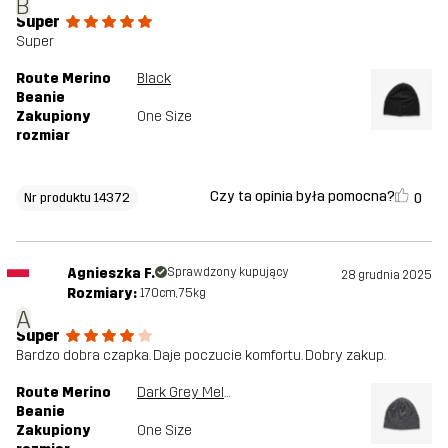
B
Super
Super
Route Merino
Black
Beanie
Zakupiony
One Size
rozmiar
Czy ta opinia była pomocna?
0
Nr produktu 14372
Agnieszka F.
Sprawdzony kupujący
28 grudnia 2025
Rozmiary:
170cm, 75kg
A
Super
Bardzo dobra czapka. Daje poczucie komfortu. Dobry zakup.
Route Merino
Dark Grey Melange
Beanie
Zakupiony
One Size