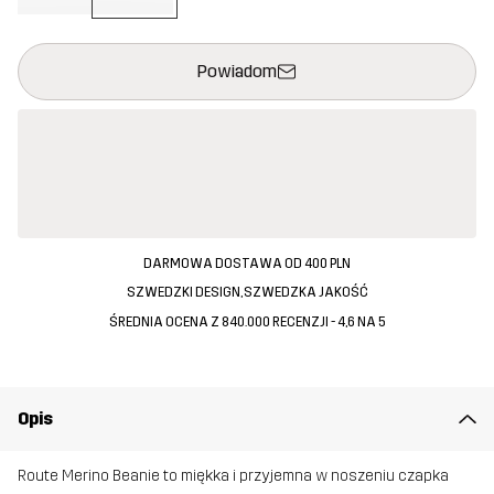
Ten przycisk otworzy nowe okno, w którym można potwierdzi
{{size}} nie jest dostępny
Powiadom
DARMOWA DOSTAWA OD 400 PLN
SZWEDZKI DESIGN, SZWEDZKA JAKOŚĆ
ŚREDNIA OCENA Z 840.000 RECENZJI - 4,6 NA 5
Opis
Route Merino Beanie to miękka i przyjemna w noszeniu czapka