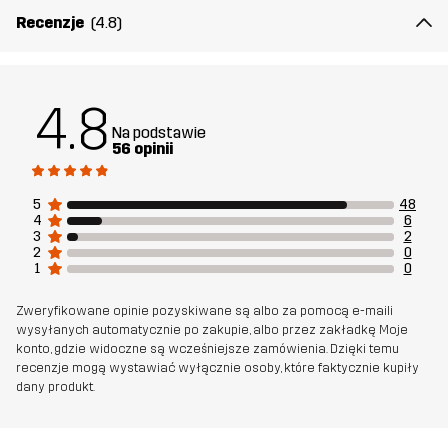
Recenzje
(4.8)
4.8
Na podstawie
56 opinii
5
48
4
6
3
2
2
0
1
0
Zweryfikowane opinie pozyskiwane są albo za pomocą e-maili
wysyłanych automatycznie po zakupie, albo przez zakładkę Moje
konto, gdzie widoczne są wcześniejsze zamówienia. Dzięki temu
recenzje mogą wystawiać wyłącznie osoby, które faktycznie kupiły
dany produkt.