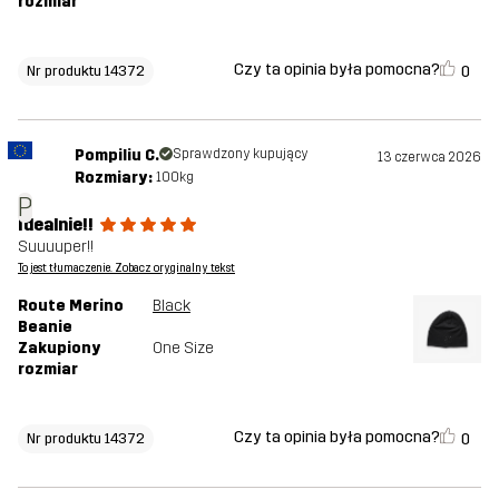
rozmiar
Czy ta opinia była pomocna?
0
Nr produktu 14372
Pompiliu C.
Sprawdzony kupujący
13 czerwca 2026
Rozmiary:
100kg
P
Idealnie!!
Suuuuper!!
To jest tłumaczenie. Zobacz oryginalny tekst
Route Merino
Black
Beanie
Zakupiony
One Size
rozmiar
Czy ta opinia była pomocna?
0
Nr produktu 14372