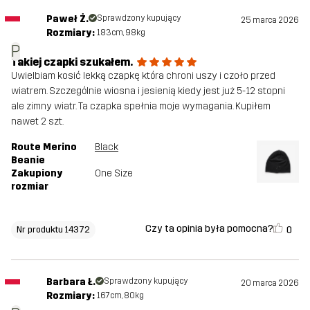
Paweł Ż.
Sprawdzony kupujący
25 marca 2026
Rozmiary:
183cm, 98kg
P
Takiej czapki szukałem.
Uwielbiam kosić lekką czapkę która chroni uszy i czoło przed
wiatrem. Szczególnie wiosna i jesienią kiedy jest już 5-12 stopni
ale zimny wiatr. Ta czapka spełnia moje wymagania. Kupiłem
nawet 2 szt.
Route Merino
Black
Beanie
Zakupiony
One Size
rozmiar
Czy ta opinia była pomocna?
0
Nr produktu 14372
Barbara Ł.
Sprawdzony kupujący
20 marca 2026
Rozmiary:
167cm, 80kg