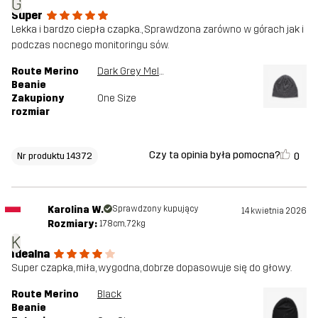
G
Super
Lekka i bardzo ciepła czapka., Sprawdzona zarówno w górach jak i
podczas nocnego monitoringu sów.
Route Merino
Dark Grey Melange
Beanie
Zakupiony
One Size
rozmiar
Czy ta opinia była pomocna?
0
Nr produktu 14372
Karolina W.
Sprawdzony kupujący
14 kwietnia 2026
Rozmiary:
178cm, 72kg
K
Idealna
Super czapka, miła, wygodna, dobrze dopasowuje się do głowy.
Route Merino
Black
Beanie