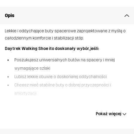
Opis
Lekkie i oddychające buty spacerowe zaprojektowane z myślą o
całodziennym komforcie i stabilizacji stóp.
Daytrek Walking Shoe ito doskonały wybór, jeśli:
Poszukujesz uniwersalnych butów na spacery i mniej
wymagające szlaki
Lubisz lekkie obuwie o doskonałej oddychalności
Chcesz mieć stabilne buty o dobrej przyczepności i
amortyzacji
Dzięki lekkiej, wentylującej konstrukcji, która zapewnia stopom
komfort i poczucie chłodu, buty Daytrek Walking Shoes to
Pokaż więcej
doskonały wybór do szerokiej gamy aktywności: od miejskich ulic
po dobrze utrzymane leśne ścieżki i drogi szutrowe. Wykonane z
myślą o trwałości, wyposażone zostały w wytrzymały, tkany