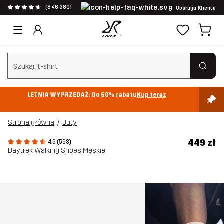
(846 380)
Obsługa Klienta
Wyczyść wyszukiwanie
LETNIA WYPRZEDAŻ: Do 50% rabatu
Kup teraz
Strona główna
Buty
449 zł
4.6 (598)
Daytrek Walking Shoes Męskie