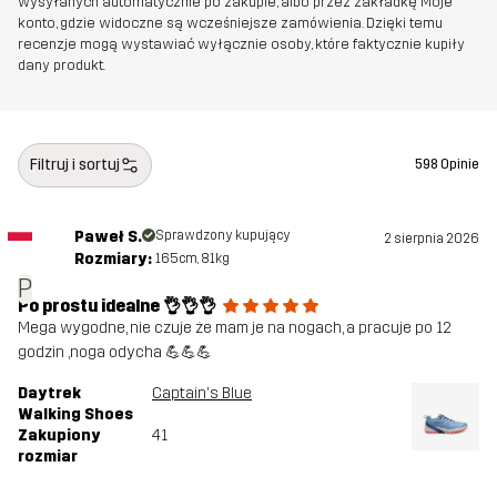
wysyłanych automatycznie po zakupie, albo przez zakładkę Moje
konto, gdzie widoczne są wcześniejsze zamówienia. Dzięki temu
Podeszwa
100% Ethylene-vinyl Acetate
recenzje mogą wystawiać wyłącznie osoby, które faktycznie kupiły
dany produkt.
środkowa
Podeszwa
100% Guma
zewnętrzna
Filtruj i sortuj
598 Opinie
Waga
334g
Paweł S.
Sprawdzony kupujący
2 sierpnia 2026
Rozmiary:
165cm, 81kg
Stworzone do
TREKKING
UNIWERSALNY
P
Po prostu idealne 👌👌👌
Mega wygodne, nie czuje że mam je na nogach, a pracuje po 12
Numer
11074_2143
godzin ,noga odycha 💪💪💪
artykułu
Daytrek
Captain's Blue
Walking Shoes
Zakupiony
41
rozmiar