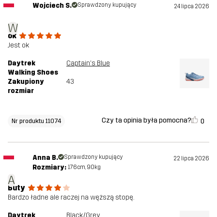
Wojciech S.
Sprawdzony kupujący
24 lipca 2026
W
ok
Jest ok
Daytrek
Captain's Blue
Walking Shoes
Zakupiony
43
rozmiar
Czy ta opinia była pomocna?
0
Nr produktu 11074
Anna B.
Sprawdzony kupujący
22 lipca 2026
Rozmiary:
176cm, 90kg
A
Buty
Bardzo ładne ale raczej na węższą stopę.
Daytrek
Black/Grey