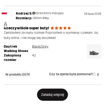
Andrzej S.
Sprawdzony kupujący
18 lipca 2026
Rozmiary:
190cm, 84kg
A
Rzeczywiście super buty!
Zamówiłem za mały rozmiar. Poprosiłem o wymianę i czekam... bo
buty extra... i nie mogę się doczekać
Daytrek
Black/Grey
Walking Shoes
Zakupiony
42
rozmiar
Czy ta opinia była pomocna?
0
Nr produktu 11074
Załaduj więcej