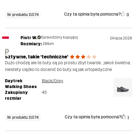
Czy ta opinia była pomocna?
0
Nr produktu 11074
Piotr W.
Sprawdzony kupujący
24 lipca 2026
Rozmiary:
184cm
P
Sztywne, takie ‘techniczne’
Dużo chodzę ale te buty są po prostu zbyt twarde… jakoś świetna,
niestety ciężko to docenić bo buty są jak ortopedyczne
Daytrek
Black/Grey
Walking Shoes
Zakupiony
45
rozmiar
Czy ta opinia była pomocna?
1
Nr produktu 11074