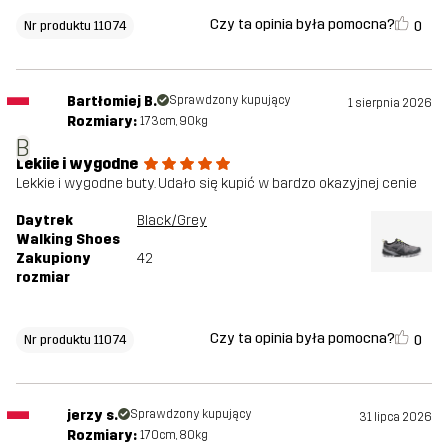
Czy ta opinia była pomocna?
0
Nr produktu 11074
Bartłomiej B.
Sprawdzony kupujący
1 sierpnia 2026
Rozmiary:
173cm, 90kg
B
Lekiie i wygodne
Lekkie i wygodne buty. Udało się kupić w bardzo okazyjnej cenie
Daytrek
Black/Grey
Walking Shoes
Zakupiony
42
rozmiar
Czy ta opinia była pomocna?
0
Nr produktu 11074
jerzy s.
Sprawdzony kupujący
31 lipca 2026
Rozmiary:
170cm, 80kg