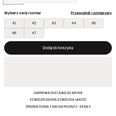
Wybierz swój rozmiar
Przewodnik rozmiarowy
41
42
43
44
45
46
47
Ten przycisk otworzy nowe okno, w którym można potwierdzi
{{size}} nie jest dostępny
Dodaj do koszyka
DARMOWA DOSTAWA OD 400 PLN
SZWEDZKI DESIGN, SZWEDZKA JAKOŚĆ
ŚREDNIA OCENA Z 840.000 RECENZJI - 4,6 NA 5