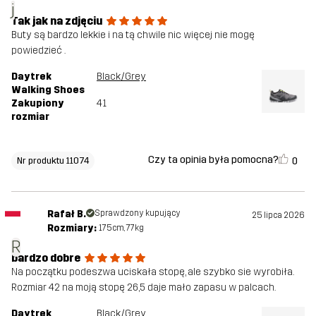
j
Tak jak na zdjęciu
Buty są bardzo lekkie i na tą chwile nic więcej nie mogę
powiedzieć .
Daytrek
Black/Grey
Walking Shoes
Zakupiony
41
rozmiar
Czy ta opinia była pomocna?
0
Nr produktu 11074
Rafał B.
Sprawdzony kupujący
25 lipca 2026
Rozmiary:
175cm, 77kg
R
bardzo dobre
Na początku podeszwa uciskała stopę, ale szybko sie wyrobiła.
Rozmiar 42 na moją stopę 26,5 daje mało zapasu w palcach.
Daytrek
Black/Grey