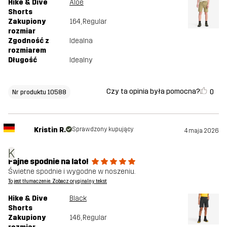
Hike & Dive
Aloe
Shorts
Zakupiony
164
, Regular
rozmiar
Zgodność z
Idealna
rozmiarem
Długość
Idealny
Czy ta opinia była pomocna?
0
Nr produktu 10588
Kristin R.
Sprawdzony kupujący
4 maja 2026
K
Fajne spodnie na lato!
Świetne spodnie i wygodne w noszeniu.
To jest tłumaczenie. Zobacz oryginalny tekst
Hike & Dive
Black
Shorts
Zakupiony
146
, Regular