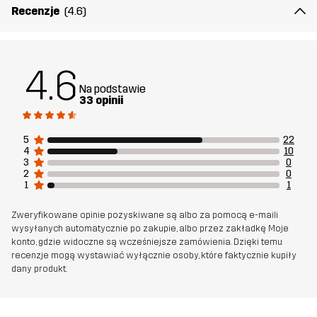
Recenzje
(4.6)
Stworzone do
UNIWERSALNY
TREKKING
Numer
10588_2001
4.6
artykułu
Na podstawie
33 opinii
5
22
4
10
3
0
2
0
1
1
Zweryfikowane opinie pozyskiwane są albo za pomocą e-maili
wysyłanych automatycznie po zakupie, albo przez zakładkę Moje
konto, gdzie widoczne są wcześniejsze zamówienia. Dzięki temu
recenzje mogą wystawiać wyłącznie osoby, które faktycznie kupiły
dany produkt.