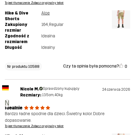
To jest tłumaczenie. Zobacz oryginalny tekst
Hike & Dive
Aloe
Shorts
Zakupiony
164
, Regular
rozmiar
Zgodność z
Idealna
rozmiarem
Długość
Idealny
Czy ta opinia była pomocna?
0
Nr produktu 10588
Nicole M.
Sprawdzony kupujący
24 czerwca 2026
Rozmiary:
135cm, 40kg
N
Idealnie
Bardzo ładne spodnie dla dzieci. Świetny kolor. Dobre
dopasowanie.
To jest tłumaczenie. Zobacz oryginalny tekst