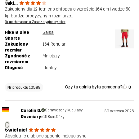
taki...
Zakupiony dla 12-letniego chłopca o wzroście 164 cm i wadze 50
kg, bardzo precyzyjnym rozmiarze...
To jest tłumaczenie. Zobacz oryginalny tekst
Hike & Dive
Salsa
Shorts
Zakupiony
164
, Regular
rozmiar
Zgodność z
Mniejszy
rozmiarem
Długość
Idealny
Czy ta opinia była pomocna?
0
Nr produktu 10588
Carolin G.
Sprawdzony kupujący
30 czerwca 2026
Rozmiary:
158cm, 54kg
C
Świetnie!
Absolutnie ulubione spodnie mojego syna!