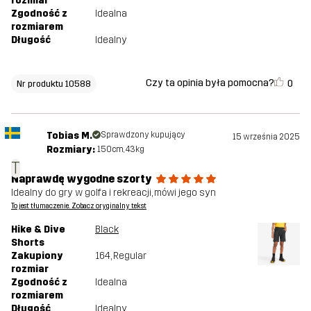
rozmiar
Zgodność z
Idealna
rozmiarem
Długość
Idealny
Czy ta opinia była pomocna?
0
Nr produktu 10588
Tobias M.
Sprawdzony kupujący
15 września 2025
Rozmiary:
150cm, 43kg
T
Naprawdę wygodne szorty
Idealny do gry w golfa i rekreacji, mówi jego syn
To jest tłumaczenie. Zobacz oryginalny tekst
Hike & Dive
Black
Shorts
Zakupiony
164
, Regular
rozmiar
Zgodność z
Idealna
rozmiarem
Długość
Idealny