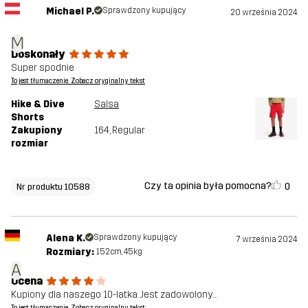
Michael P.
Sprawdzony kupujący
20 września 2024
M
Doskonały
Super spodnie
To jest tłumaczenie. Zobacz oryginalny tekst
Hike & Dive
Salsa
Shorts
Zakupiony
164
, Regular
rozmiar
Czy ta opinia była pomocna?
0
Nr produktu 10588
Alena K.
Sprawdzony kupujący
7 września 2024
Rozmiary:
152cm, 45kg
A
Ocena
Kupiony dla naszego 10-latka. Jest zadowolony...