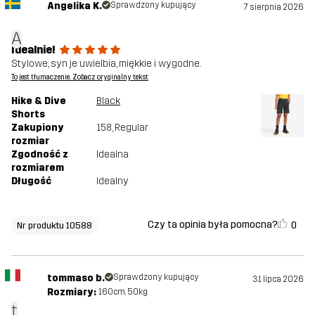
Angelika K.
Sprawdzony kupujący
7 sierpnia 2026
A
Idealnie!
Stylowe, syn je uwielbia, miękkie i wygodne.
To jest tłumaczenie. Zobacz oryginalny tekst
Hike & Dive
Black
Shorts
Zakupiony
158
, Regular
rozmiar
Zgodność z
Idealna
rozmiarem
Długość
Idealny
Czy ta opinia była pomocna?
0
Nr produktu 10588
tommaso b.
Sprawdzony kupujący
31 lipca 2026
Rozmiary:
160cm, 50kg
t