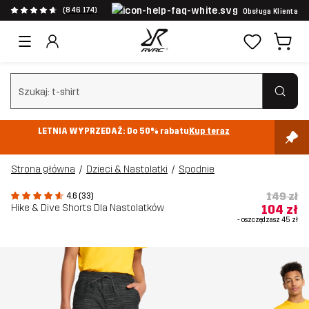
(846 174)
Obsługa Klienta
Wyczyść wyszukiwanie
LETNIA WYPRZEDAŻ: Do 50% rabatu
Kup teraz
Strona główna
Dzieci & Nastolatki
Spodnie
149 zł
4.6 (33)
Hike & Dive Shorts Dla Nastolatków
104 zł
- oszczędzasz
45 zł