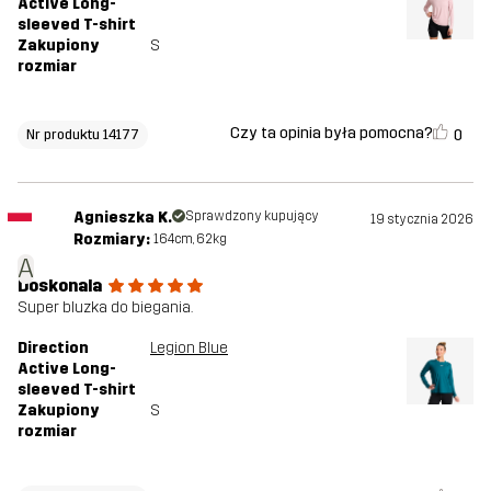
Active Long-
sleeved T-shirt
Zakupiony
S
rozmiar
Czy ta opinia była pomocna?
0
Nr produktu 14177
Agnieszka K.
Sprawdzony kupujący
19 stycznia 2026
Rozmiary:
164cm, 62kg
A
Doskonala
Super bluzka do biegania.
Direction
Legion Blue
Active Long-
sleeved T-shirt
Zakupiony
S
rozmiar