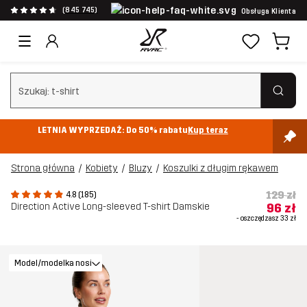
(845 745)
Obsługa Klienta
Wyczyść wyszukiwanie
LETNIA WYPRZEDAŻ: Do 50% rabatu
Kup teraz
Strona główna
Kobiety
Bluzy
Koszulki z długim rękawem
129 zł
4.8 (185)
Direction Active Long-sleeved T-shirt Damskie
96 zł
- oszczędzasz
33 zł
Model/modelka nosi