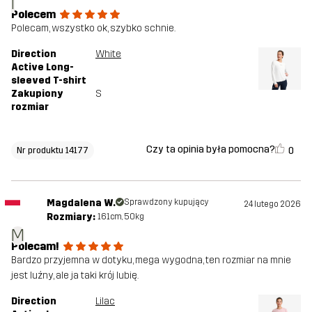
I
Polecem
Polecam, wszystko ok, szybko schnie.
Direction
White
Active Long-
sleeved T-shirt
Zakupiony
S
rozmiar
Czy ta opinia była pomocna?
0
Nr produktu 14177
Magdalena W.
Sprawdzony kupujący
24 lutego 2026
Rozmiary:
161cm, 50kg
M
Polecam!
Bardzo przyjemna w dotyku, mega wygodna, ten rozmiar na mnie
jest luźny, ale ja taki krój lubię.
Direction
Lilac