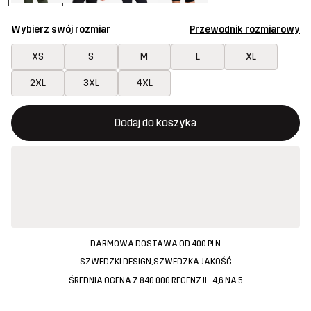
Wybierz swój rozmiar
Przewodnik rozmiarowy
XS
S
M
L
XL
2XL
3XL
4XL
Ten przycisk otworzy nowe okno, w którym można potwierdzi
{{size}} nie jest dostępny
Dodaj do koszyka
DARMOWA DOSTAWA OD 400 PLN
SZWEDZKI DESIGN, SZWEDZKA JAKOŚĆ
ŚREDNIA OCENA Z 840.000 RECENZJI - 4,6 NA 5