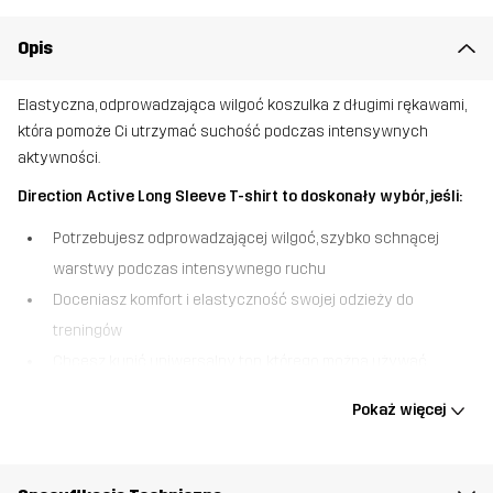
Opis
Elastyczna, odprowadzająca wilgoć koszulka z długimi rękawami,
która pomoże Ci utrzymać suchość podczas intensywnych
aktywności.
Direction Active Long Sleeve T-shirt to doskonały wybór, jeśli:
Potrzebujesz odprowadzającej wilgoć, szybko schnącej
warstwy podczas intensywnego ruchu
Doceniasz komfort i elastyczność swojej odzieży do
treningów
Chcesz kupić uniwersalny top, którego można używać
podczas wielu różnych aktywności
Pokaż więcej
Direction Active Long Sleeve T-shirt to idealne połączenie odzieży
technicznej i komfortu, dzięki któremu poczujesz wolność, by
osiągać swoje nowe cele. Koszulka wykonana została z