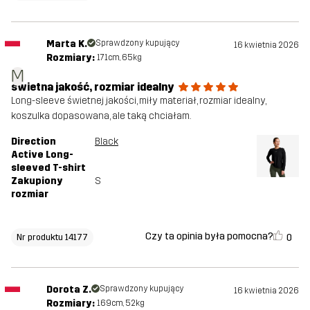
Marta K.
Sprawdzony kupujący
16 kwietnia 2026
Rozmiary:
171cm, 65kg
M
świetna jakość, rozmiar idealny
Long-sleeve świetnej jakości, miły materiał, rozmiar idealny,
koszulka dopasowana, ale taką chciałam.
Direction
Black
Active Long-
sleeved T-shirt
Zakupiony
S
rozmiar
Czy ta opinia była pomocna?
0
Nr produktu 14177
Dorota Z.
Sprawdzony kupujący
16 kwietnia 2026
Rozmiary:
169cm, 52kg