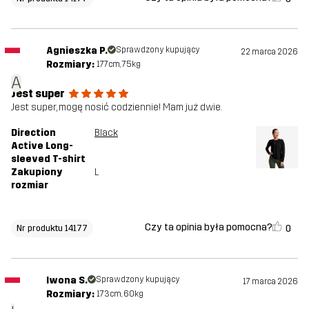
Agnieszka P.
Sprawdzony kupujący
22 marca 2026
Rozmiary:
177cm, 75kg
A
Jest super
Jest super, mogę nosić codziennie! Mam już dwie.
Direction
Black
Active Long-
sleeved T-shirt
Zakupiony
L
rozmiar
Czy ta opinia była pomocna?
0
Nr produktu 14177
Iwona S.
Sprawdzony kupujący
17 marca 2026
Rozmiary:
173cm, 60kg