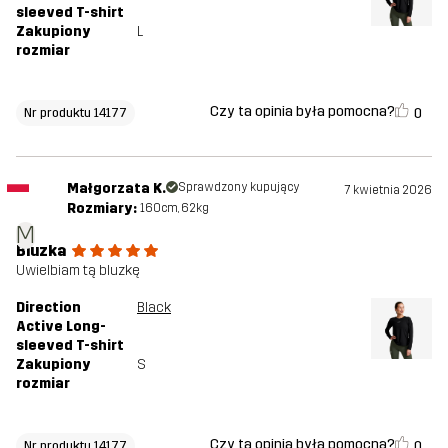
sleeved T-shirt
Zakupiony
L
rozmiar
Czy ta opinia była pomocna?
0
Nr produktu 14177
Małgorzata K.
Sprawdzony kupujący
7 kwietnia 2026
Rozmiary:
160cm, 62kg
M
Bluzka
Uwielbiam tą bluzkę
Direction
Black
Active Long-
sleeved T-shirt
Zakupiony
S
rozmiar
Czy ta opinia była pomocna?
0
Nr produktu 14177