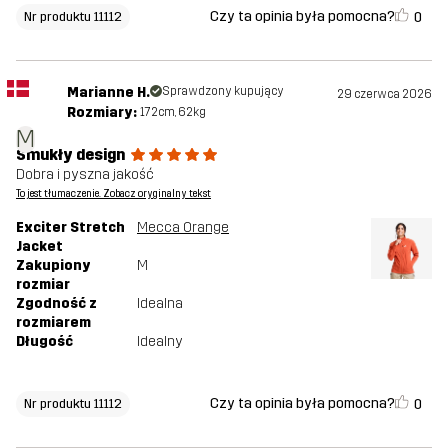
Czy ta opinia była pomocna?
0
Nr produktu 11112
Marianne H.
Sprawdzony kupujący
29 czerwca 2026
Rozmiary:
172cm, 62kg
M
Smukły design
Dobra i pyszna jakość
To jest tłumaczenie. Zobacz oryginalny tekst
Exciter Stretch
Mecca Orange
Jacket
Zakupiony
M
rozmiar
Zgodność z
Idealna
rozmiarem
Długość
Idealny
Czy ta opinia była pomocna?
0
Nr produktu 11112