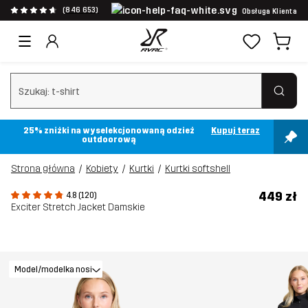
(846 653)
Obsługa Klienta
Wyczyść wyszukiwanie
25% zniżki na wyselekcjonowaną odzież
Kupuj teraz
outdoorową
Strona główna
Kobiety
Kurtki
Kurtki softshell
449 zł
4.8 (120)
Exciter Stretch Jacket Damskie
Model/modelka nosi