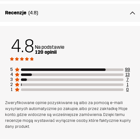
Materiał 2
75% Poliamid, 25% Elastan
Recenzje
(4.8)
Siatka
100% Poliester
4.8
Waga
430g w rozmiarze M
Na podstawie
120 opinii
Zrównoważony
Recyklingowane detale
rozwój
przeczytaj o tym
5
99
4
13
3
7
Stworzone do
TREKKING
UNIWERSALNY
2
1
1
0
Numer
11112_2001
Zweryfikowane opinie pozyskiwane są albo za pomocą e-maili
artykułu
wysyłanych automatycznie po zakupie, albo przez zakładkę Moje
konto, gdzie widoczne są wcześniejsze zamówienia. Dzięki temu
recenzje mogą wystawiać wyłącznie osoby, które faktycznie kupiły
dany produkt.