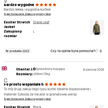
V
Bardzo wygodne
Bardzo lekka i wygodna kurtka!
To jest tłumaczenie. Zobacz oryginalny tekst
Exciter Stretch
Grape Leaf
Jacket
Zakupiony
L
rozmiar
Czy ta opinia była pomocna?
0
Nr produktu 11112
Chantal J.
Sprawdzony kupujący
8 czerwca 2026
Rozmiary:
168cm, 76kg
C
Po prostu wspaniałe h
To mój drugi zakup tego typu kurtki. Idealne dopasowanie i
materiał. Szkoda, że nie jest w granatowej wersji
To jest tłumaczenie. Zobacz oryginalny tekst
Exciter Stretch
Black