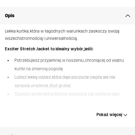
Opis
Lekka kurtka, która w łagodnych warunkach zaskoczy swoją
wszechstronnością i uniwersalnością.
Exciter Stretch Jacket to idealny wybór, jeśli:
Potrzebujesz przyjemnej w noszeniu, chroniącej od wiatru
kurtki na zmienną pogodę
Lubisz lekką odzież, która daje poczucie ciepła ale nie
sprawia wrażenia zbyt grubej
Szukasz kurtki, która dobrze sprawdza się zarówno jako
odzież wierzchnia, jak i warstwa pośrednia w zimniejsze dni
Exciter Stretch Jacket to hybryda polarowej bluzy i chroniącej
Pokaż więcej
przed zmienną pogodą kurtki. To idealny towarzysz wszelkich
spacerów podczas dni, kiedy pogoda dynamicznie się zmienia!