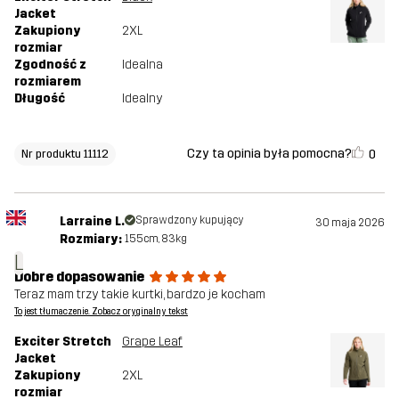
Jacket
Zakupiony
2XL
rozmiar
Zgodność z
Idealna
rozmiarem
Długość
Idealny
Czy ta opinia była pomocna?
0
Nr produktu 11112
Larraine L.
Sprawdzony kupujący
30 maja 2026
Rozmiary:
155cm, 83kg
L
Dobre dopasowanie
Teraz mam trzy takie kurtki, bardzo je kocham
To jest tłumaczenie. Zobacz oryginalny tekst
Exciter Stretch
Grape Leaf
Jacket
Zakupiony
2XL
rozmiar