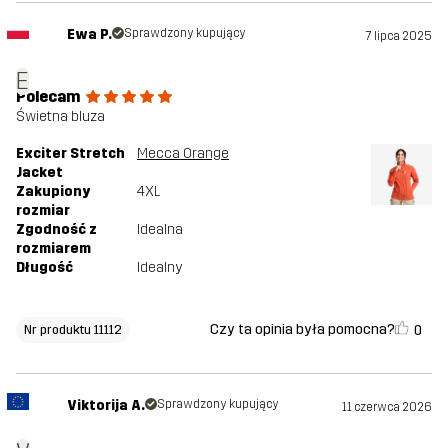
Ewa P.
Sprawdzony kupujący
7 lipca 2025
E
Polecam
Świetna bluza
Exciter Stretch
Mecca Orange
Jacket
Zakupiony
4XL
rozmiar
Zgodność z
Idealna
rozmiarem
Długość
Idealny
Czy ta opinia była pomocna?
0
Nr produktu 11112
Viktorija A.
Sprawdzony kupujący
11 czerwca 2026