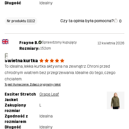
Długość
Idealny
Czy ta opinia była pomocna?
0
Nr produktu 11112
Frayne B.
Sprawdzony kupujący
12 kwietnia 2026
Rozmiary:
152cm
F
Świetna kurtka
To idealna, lekka kurtka aktywna na zewnątrz. Chroni przed
chłodnym wiatrem bez przegrzewania. Idealne do tego, czego
chciałem.
To jest tłumaczenie. Zobacz oryginalny tekst
Exciter Stretch
Grape Leaf
Jacket
Zakupiony
L
rozmiar
Zgodność z
Idealna
rozmiarem
Długość
Idealny