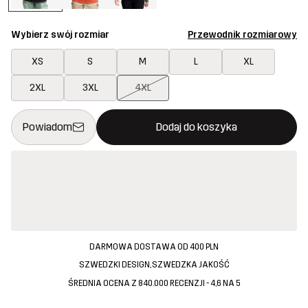
Wybierz swój rozmiar
Przewodnik rozmiarowy
XS
S
M
L
XL
2XL
3XL
4XL
Ten przycisk otworzy nowe okno, w którym można potwierdzi
{{size}} nie jest dostępny
Powiadom
Dodaj do koszyka
DARMOWA DOSTAWA OD 400 PLN
SZWEDZKI DESIGN, SZWEDZKA JAKOŚĆ
ŚREDNIA OCENA Z 840.000 RECENZJI - 4,6 NA 5