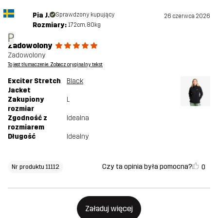
Pia J.
Sprawdzony kupujący
26 czerwca 2026
Rozmiary:
172cm, 80kg
P
Zadowolony
Zadowolony
To jest tłumaczenie. Zobacz oryginalny tekst
Exciter Stretch
Black
Jacket
Zakupiony
L
rozmiar
Zgodność z
Idealna
rozmiarem
Długość
Idealny
Czy ta opinia była pomocna?
0
Nr produktu 11112
Załaduj więcej