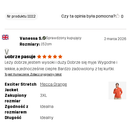
Czy ta opinia była pomocna?
0
Nr produktu 11112
Vanessa S.
Sprawdzony kupujący
2 marca 2026
Rozmiary:
152cm
V
Dobrze pasuje
Leży dobrze, jestem wysoki i duży. Dobrze się myje. Wygodne i
lekkie, a jednocześnie ciepłe. Bardzo zadowolony z tej kurtki.
To jest tłumaczenie. Zobacz oryginalny tekst
Exciter Stretch
Mecca Orange
Jacket
Zakupiony
3XL
rozmiar
Zgodność z
Idealna
rozmiarem
Długość
Idealny