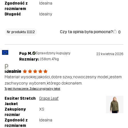
Zgodność z
Idealna
rozmiarem
Długość
Idealny
Czy ta opinia była pomocna?
0
Nr produktu 11112
Pop M.
Sprawdzony kupujący
22 kwietnia 2026
Rozmiary:
158cm, 47kg
P
Idealnie
Materiał wysokiej jakości, dobre szwy, nowoczesny model, jestem
zachwycony wyborem, którego dokonałem.
To jest tłumaczenie. Zobacz oryginalny tekst
Exciter Stretch
Grape Leaf
Jacket
Zakupiony
XS
rozmiar
Zgodność z
Idealna
rozmiarem