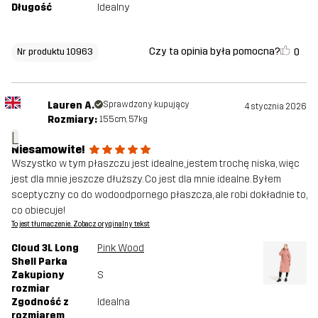
Długość
Idealny
Czy ta opinia była pomocna?
0
Nr produktu 10963
Lauren A.
Sprawdzony kupujący
4 stycznia 2026
Rozmiary:
155cm, 57kg
L
Niesamowite!
Wszystko w tym płaszczu jest idealne, jestem trochę niska, więc
jest dla mnie jeszcze dłuższy. Co jest dla mnie idealne. Byłem
sceptyczny co do wodoodpornego płaszcza, ale robi dokładnie to,
co obiecuje!
To jest tłumaczenie. Zobacz oryginalny tekst
Cloud 3L Long
Pink Wood
Shell Parka
Zakupiony
S
rozmiar
Zgodność z
Idealna
rozmiarem