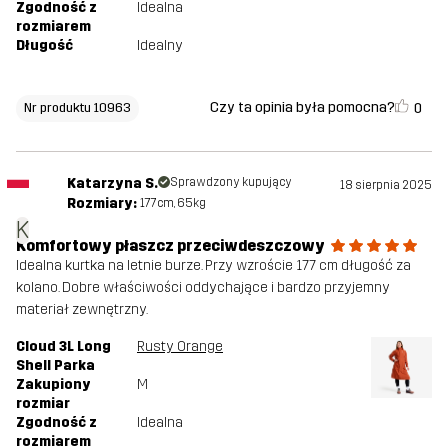
Zgodność z
Idealna
rozmiarem
Długość
Idealny
Czy ta opinia była pomocna?
0
Nr produktu 10963
Katarzyna S.
Sprawdzony kupujący
18 sierpnia 2025
Rozmiary:
177cm, 65kg
K
Komfortowy płaszcz przeciwdeszczowy
Idealna kurtka na letnie burze. Przy wzroście 177 cm długość za
kolano. Dobre właściwości oddychające i bardzo przyjemny
materiał zewnętrzny.
Cloud 3L Long
Rusty Orange
Shell Parka
Zakupiony
M
rozmiar
Zgodność z
Idealna
rozmiarem