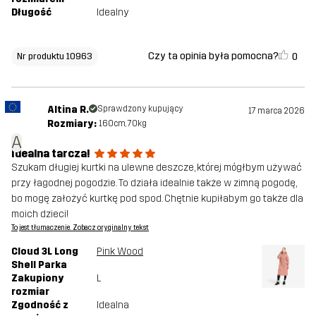
Długość
Idealny
Czy ta opinia była pomocna?
0
Nr produktu 10963
Altina R.
Sprawdzony kupujący
17 marca 2026
Rozmiary:
160cm, 70kg
A
Idealna tarcza!
Szukam długiej kurtki na ulewne deszcze, której mógłbym używać
przy łagodnej pogodzie. To działa idealnie także w zimną pogodę,
bo mogę założyć kurtkę pod spod. Chętnie kupiłabym go także dla
moich dzieci!
To jest tłumaczenie. Zobacz oryginalny tekst
Cloud 3L Long
Pink Wood
Shell Parka
Zakupiony
L
rozmiar
Zgodność z
Idealna