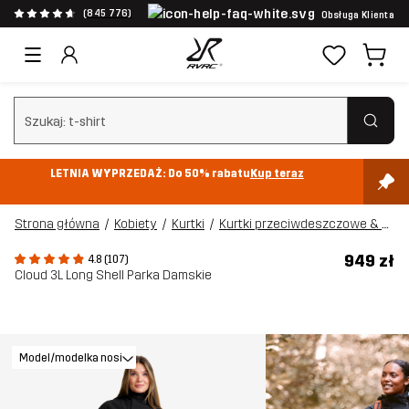
(845 776)
Obsługa Klienta
Wyczyść wyszukiwanie
LETNIA WYPRZEDAŻ: Do 50% rabatu
Kup teraz
Strona główna
Kobiety
Kurtki
Kurtki przeciwdeszczowe & shellowe
949 zł
4.8 (107)
Cloud 3L Long Shell Parka Damskie
Model/modelka nosi