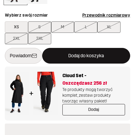
Wybierz swój rozmiar
Przewodnik rozmiarowy
XS
S
M
L
XL
2XL
3XL
Ten przycisk otworzy nowe okno, w którym można potwierdzi
{{size}} nie jest dostępny
Powiadom
Dodaj do koszyka
Cloud Set
-
Oszczędzasz
256 zł
Te produkty mogą tworzyć
+
komplet, zestaw produkty
tworząc własny pakiet!
Dodaj