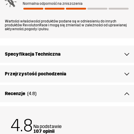
Model/modelka
ma 174 cm waży 63 kg i nosi rozmiar M
Normalna odporność na zniszczenia
Krój
REGULAR
Wartości właściwości produktów podane są w odniesieniu do innych
produktów RevolutonRace i mogą się zmieniać w zależności od uprawianej
aktywności, pogody i pulsu.
Materiał 1
100% Poliester (z recyklingu)
Materiał 1
100% Poliester
Specyfikacja Techniczna
część tylna
Siatka
100% Poliester
Przejrzystość pochodzenia
Podszewka
100% Poliester
Recenzje
(4.8)
Membrana
Słup wody: 20 000 mm
Oddychalność: 20 000 g/m²/24h
4.8
Na podstawie
Waga
583g w rozmiarze M
107 opinii