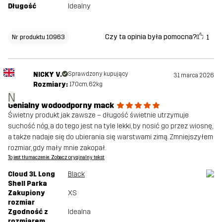
Długość
Idealny
Czy ta opinia była pomocna?
1
Nr produktu 10963
NICKY V.
Sprawdzony kupujący
31 marca 2026
Rozmiary:
170cm, 62kg
N
Genialny wodoodporny mack
Świetny produkt jak zawsze – długość świetnie utrzymuje
suchość nóg, a do tego jest na tyle lekki, by nosić go przez wiosnę,
a także nadaje się do ubierania się warstwami zimą. Zmniejszyłem
rozmiar, gdy mały mnie zakopał.
To jest tłumaczenie. Zobacz oryginalny tekst
Cloud 3L Long
Black
Shell Parka
Zakupiony
XS
rozmiar
Zgodność z
Idealna
rozmiarem