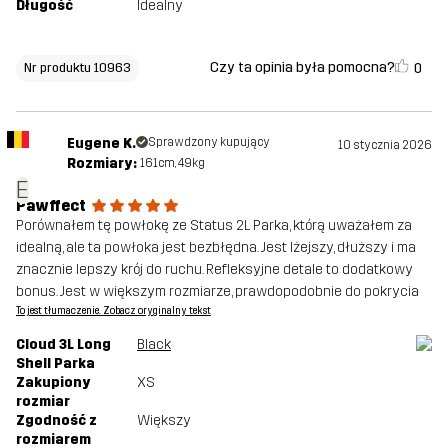
Długość
Idealny
Czy ta opinia była pomocna?
0
Nr produktu 10963
Eugene K.
Sprawdzony kupujący
10 stycznia 2026
Rozmiary:
161cm, 49kg
E
Pawffect
Porównałem tę powłokę ze Status 2L Parka, którą uważałem za
idealną, ale ta powłoka jest bezbłędna. Jest lżejszy, dłuższy i ma
znacznie lepszy krój do ruchu. Refleksyjne detale to dodatkowy
bonus. Jest w większym rozmiarze, prawdopodobnie do pokrycia
To jest tłumaczenie. Zobacz oryginalny tekst
Cloud 3L Long
Black
Shell Parka
Zakupiony
XS
rozmiar
Zgodność z
Większy
rozmiarem