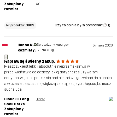
Zakupiony
XS
rozmiar
Czy ta opinia była pomocna?
0
Nr produktu 10963
Hanna N.
Sprawdzony kupujący
5 marca 2026
Rozmiary:
173cm, 70kg
H
Naprawdę świetny zakup.
Płaszczyk jest lekki i absolutnie nieprzemakalny, a w
przeciwieństwie do odzieży jakiej dotychczas używałam
oddycha, więc nie pocisz się pod nim. Łatwo go zwinąć do plecaka,
a w czasie deszczu największą zaletą jest jego długość, bo masz
suche uda.
Cloud 3L Long
Black
Shell Parka
Zakupiony
L
rozmiar