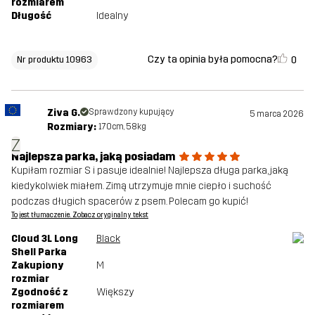
rozmiarem
Długość
Idealny
Czy ta opinia była pomocna?
0
Nr produktu 10963
Ziva G.
Sprawdzony kupujący
5 marca 2026
Rozmiary:
170cm, 58kg
Z
Najlepsza parka, jaką posiadam
Kupiłam rozmiar S i pasuje idealnie! Najlepsza długa parka, jaką
kiedykolwiek miałem. Zimą utrzymuje mnie ciepło i suchość
podczas długich spacerów z psem. Polecam go kupić!
To jest tłumaczenie. Zobacz oryginalny tekst
Cloud 3L Long
Black
Shell Parka
Zakupiony
M
rozmiar
Zgodność z
Większy
rozmiarem