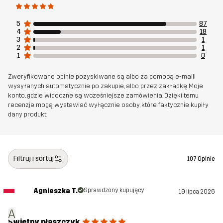
Zrównoważony
Recyklingowane detale
5
87
rozwój
przeczytaj o tym
4
18
3
1
2
1
1
0
Stworzone do
NA CO DZIEŃ
Zweryfikowane opinie pozyskiwane są albo za pomocą e-maili
Numer
10963_2001
wysyłanych automatycznie po zakupie, albo przez zakładkę Moje
konto, gdzie widoczne są wcześniejsze zamówienia. Dzięki temu
artykułu
recenzje mogą wystawiać wyłącznie osoby, które faktycznie kupiły
dany produkt.
Filtruj i sortuj
107 Opinie
Agnieszka T.
Sprawdzony kupujący
19 lipca 2026
A
Świetny płaszczyk