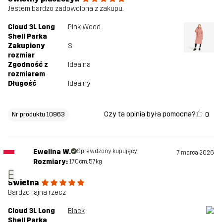
Jestem bardzo zadowolona z zakupu.
Cloud 3L Long
Pink Wood
Shell Parka
Zakupiony
S
rozmiar
Zgodność z
Idealna
rozmiarem
Długość
Idealny
Czy ta opinia była pomocna?
0
Nr produktu 10963
Ewelina W.
Sprawdzony kupujący
7 marca 2026
Rozmiary:
170cm, 57kg
E
Świetna
Bardzo fajna rzecz
Cloud 3L Long
Black
Shell Parka