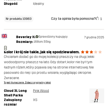
Długość
Idealny
Czy ta opinia była pomocna?
1
Nr produktu 10963
Beverley H.
Sprawdzony kupujący
7 grudnia 2025
Rozmiary:
168cm, 55kg
B
Kolor i krój nie takie, jak się spodziewałem.
Chciałam dodać go do mojej kolekcji płaszczy na długi, lekki
wodoodporny płaszcz na lato. Gdy dotarł, kolor nie był tym
ładnym różem, który pojawia się na stronie internetowej. Nie
pasowało do niej i po prostu wisiała, wyglądając okropnie.
Zwracane.
To jest tłumaczenie. Zobacz oryginalny tekst
Cloud 3L Long
Pink Wood
Shell Parka
Zakupiony
XS
rozmiar