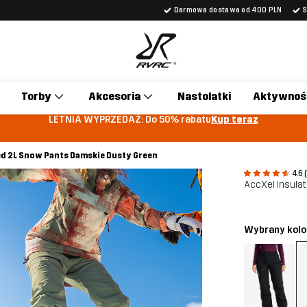
Darmowa dostawa od 400 PLN
Torby
Akcesoria
Nastolatki
Aktywnoś
LETNIA WYPRZEDAŻ: Do 50% rabatu
Kup teraz
ed 2L Snow Pants Damskie Dusty Green
4.6 
AccXel Insula
Wybrany kolo