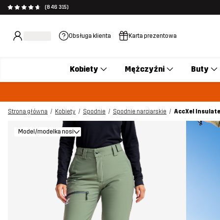
(846 315)
Obsługa klienta
Karta prezentowa
Kobiety
Mężczyźni
Buty
Strona główna
Kobiety
Spodnie
Spodnie narciarskie
AccXel Insulat
Model/modelka nosi