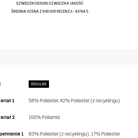
SZWEDZKI DESIGN, SZWEDZKA JAKOŚĆ
ŚREDNIA OCENA Z 840.000 RECENZJI - 4,6 NA 5
j
REGULAR
eriał 1
58% Poliester, 42% Poliester (z recyklingu)
eriał 2
100% Poliamid
ełnienie 1
83% Poliester (z recyklingu) , 17% Poliester