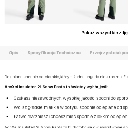
Pokaż wszystkie zdję
Opis
Specyfikacja Techniczna
Przejrzystość po
Ocieplane spodnie narciarskie, którym żadna pogoda niestraszna! F
AccXel Insulated 2L Snow Pants to świetny wybór, jeśli:
Szukasz niezawodnych, wysokiej jakości spodni do spor
Wolisz gładkie, miękkie w dotyku spodnie ocieplane od sp
Łatwo marzniesz i chcesz mieć spodnie z lekkim ocieplen
AccXel Insulated 2L Snow Pants to hydrofobowe, dwuwarstwowe spod