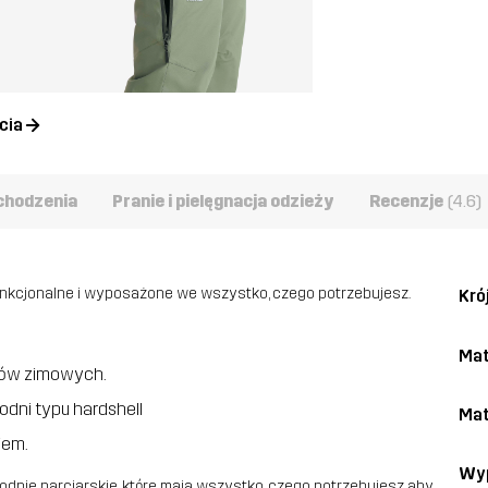
cia
chodzenia
Pranie i pielęgnacja odzieży
Recenzje
(4.6)
unkcjonalne i wyposażone we wszystko, czego potrzebujesz.
Kró
Mat
tów zimowych.
odni typu hardshell
Mat
iem.
Wyp
nie narciarskie, które mają wszystko, czego potrzebujesz aby