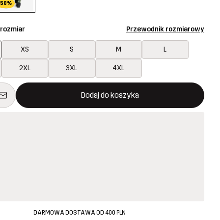
50%
 rozmiar
Przewodnik rozmiarowy
XS
S
M
L
2XL
3XL
4XL
 otworzy nowe okno, w którym można potwierdzić dodanie noweg
jest dostępny
Dodaj do koszyka
DARMOWA DOSTAWA OD 400 PLN