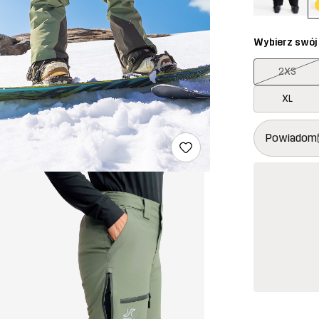
Wybierz swój
2XS
XL
Ten przycisk
{{size}} nie 
Powiadom