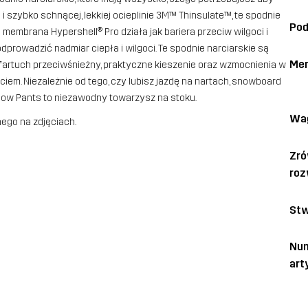
 i szybko schnącej, lekkiej ocieplinie 3M™ Thinsulate™, te spodnie
Pod
embrana Hypershell® Pro działa jak bariera przeciw wilgoci i
prowadzić nadmiar ciepła i wilgoci. Te spodnie narciarskie są
Me
 fartuch przeciwśnieżny, praktyczne kieszenie oraz wzmocnienia w
em. Niezależnie od tego, czy lubisz jazdę na nartach, snowboard
Snow Pants to niezawodny towarzysz na stoku.
Wa
ego na zdjęciach.
Zr
roz
Stw
Nu
art