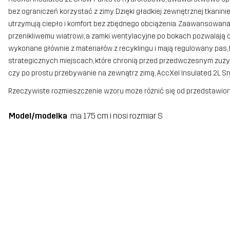
bez ograniczeń korzystać z zimy. Dzięki gładkiej zewnętrznej tkaninie
utrzymują ciepło i komfort bez zbędnego obciążenia. Zaawansowana m
przenikliwemu wiatrowi, a zamki wentylacyjne po bokach pozwalają od
wykonane głównie z materiałów z recyklingu i mają regulowany pas,
strategicznych miejscach, które chronią przed przedwczesnym zużyci
czy po prostu przebywanie na zewnątrz zimą, AccXel Insulated 2L 
Rzeczywiste rozmieszczenie wzoru może różnić się od przedstawion
Model/modelka
ma 175 cm i nosi rozmiar S