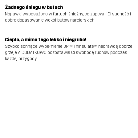
Żadnego śniegu w butach
Nogawki wyposażono w fartuch śnieżny, co zapewni Ci suchość i
dobre dopasowanie wokół butów narciarskich
Ciepło, a mimo tego lekko i niegrubo!
Szybko schnące wypełnienie 3M™ Thinsulate™ naprawdę dobrze
grzeje A DODATKOWO pozostawia Ci swobodę ruchów podczas
każdej przygody.