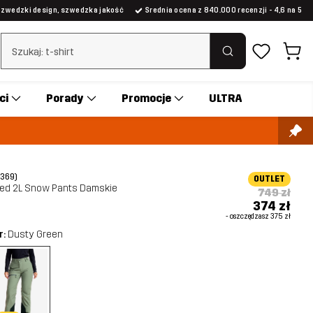
Szwedzki design, szwedzka jakość
Średnia ocena z 840.000 recenzji - 4,6 na 5
Wyczyść wyszukiwanie
ci
Porady
Promocje
ULTRA
(369)
OUTLET
ted 2L Snow Pants Damskie
749 zł
374 zł
- oszczędzasz
375 zł
r:
Dusty Green