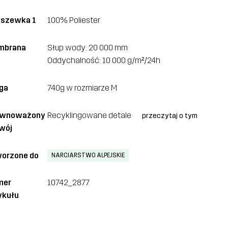
szewka 1
100% Poliester
mbrana
Słup wody: 20 000 mm
Oddychalność: 10 000 g/m²/24h
ga
740g w rozmiarze M
ównoważony
Recyklingowane detale
przeczytaj o tym
wój
orzone do
NARCIARSTWO ALPEJSKIE
mer
10742_2877
ykułu