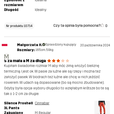
Zgodność z
Idealna
rozmiarem
Długość
Idealny
Czy ta opinia była pomocna?
0
Nr produktu 10714
Małgorzata H.
Sprawdzony kupujący
20 października 2024
Rozmiary:
165cm, 59kg
M
S za mała a M za długa
Kupiłam świadomie rozmiar M aby móc zimą włożyć bieliznę
termiczną. I jest ok. W pasie za luźne ale są rzepy i można też
założyć pasek. W biodrach też luźne ale chcę w nich jeździć
rowerem. W udach są dopasowane (bo są mocno zbudowane).
Gdyby była opcja wyboru długości to wzięłabym krótsze bo te są
tak o 1-2 cm za długie.
Silence Proshell
Cinnabar
3L Pants
Zakupiony
M
, Regular