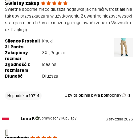
Świetny zakup
Świetne spodnie, nieco dluższa nogawka jak na mój wzrost ale nie
tak aby przeszkadzała w użytkowaniu. Z uwagi na niezbyt wysoki
stan pas nieco luźny ale można go regulować rzepaku. Wszystko
ok. Dziękuję
Silence Proshell
Khaki
3L Pants
Zakupiony
3XL
, Regular
rozmiar
Zgodność z
Idealna
rozmiarem
Długość
Dłuższa
Czy ta opinia była pomocna?
0
Nr produktu 10714
Lena F.
Sprawdzony kupujący
6 stycznia 2025
L
Rewelacja