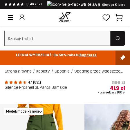
(846 287)
Obsługa Klienta
Wyczyść wyszukiwanie
LETNIA WYPRZEDAŻ: Do 50% rabatu
Kup teraz
Strona główna
Kobiety
Spodnie
Spodnie przeciwdeszczowe & shellowe
599 zł
4.4 (631)
Silence Proshell 3L Pants Damskie
419 zł
- oszczędzasz
180 zł
Model/modelka nosi