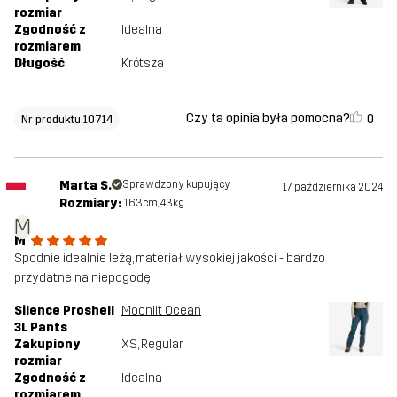
rozmiar
Zgodność z
Idealna
rozmiarem
Długość
Krótsza
Czy ta opinia była pomocna?
0
Nr produktu 10714
Marta S.
Sprawdzony kupujący
17 października 2024
Rozmiary:
163cm, 43kg
M
M
Spodnie idealnie leżą, materiał wysokiej jakości - bardzo
przydatne na niepogodę
Silence Proshell
Moonlit Ocean
3L Pants
Zakupiony
XS
, Regular
rozmiar
Zgodność z
Idealna
rozmiarem