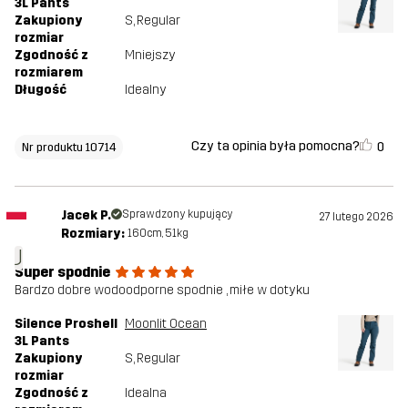
3L Pants
Zakupiony
S
, Regular
rozmiar
Zgodność z
Mniejszy
rozmiarem
Długość
Idealny
Czy ta opinia była pomocna?
0
Nr produktu 10714
Jacek P.
Sprawdzony kupujący
27 lutego 2026
Rozmiary:
160cm, 51kg
J
Super spodnie
Bardzo dobre wodoodporne spodnie , miłe w dotyku
Silence Proshell
Moonlit Ocean
3L Pants
Zakupiony
S
, Regular
rozmiar
Zgodność z
Idealna