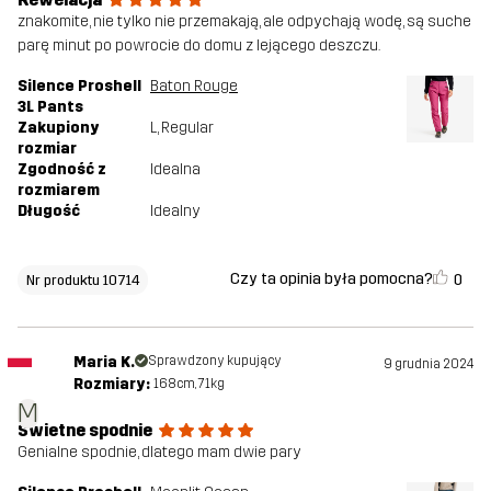
znakomite, nie tylko nie przemakają, ale odpychają wodę, są suche
parę minut po powrocie do domu z lejącego deszczu.
Silence Proshell
Baton Rouge
3L Pants
Zakupiony
L
, Regular
rozmiar
Zgodność z
Idealna
rozmiarem
Długość
Idealny
Czy ta opinia była pomocna?
0
Nr produktu 10714
Maria K.
Sprawdzony kupujący
9 grudnia 2024
Rozmiary:
168cm, 71kg
M
Świetne spodnie
Genialne spodnie, dlatego mam dwie pary