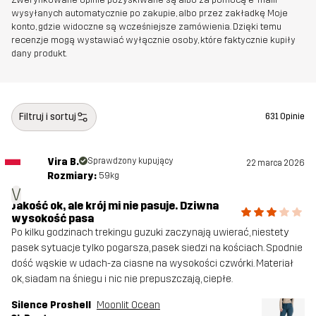
Stworzone do
TREKKING
UNIWERSALNY
wysyłanych automatycznie po zakupie, albo przez zakładkę Moje
konto, gdzie widoczne są wcześniejsze zamówienia. Dzięki temu
Numer
10714_2818
recenzje mogą wystawiać wyłącznie osoby, które faktycznie kupiły
dany produkt.
artykułu
Filtruj i sortuj
631 Opinie
Vira B.
Sprawdzony kupujący
22 marca 2026
Rozmiary:
59kg
V
Jakość ok, ale krój mi nie pasuje. Dziwna
wysokość pasa
Po kilku godzinach trekingu guzuki zaczynają uwierać, niestety
pasek sytuacje tylko pogarsza, pasek siedzi na kościach. Spodnie
dość wąskie w udach-za ciasne na wysokości czwórki. Materiał
ok, siadam na śniegu i nic nie prepuszczają, ciepłe.
Silence Proshell
Moonlit Ocean