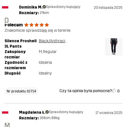
Dominika M.
Sprawdzony kupujący
20 listopada 2025
Rozmiary:
174cm
D
Polecam
Znakomicie sprawdzają się w terenie
Silence Proshell
Black/Anthracite
3L Pants
Zakupiony
M
, Regular
rozmiar
Zgodność z
Idealna
rozmiarem
Długość
Idealny
Czy ta opinia była pomocna?
0
Nr produktu 10714
Magdalena Ł.
Sprawdzony kupujący
17 września 2025
Rozmiary:
168cm, 88kg
M