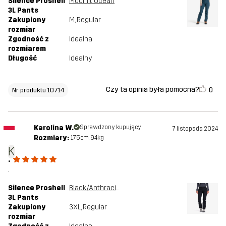
Silence Proshell
Moonlit Ocean
3L Pants
Zakupiony
M
, Regular
rozmiar
Zgodność z
Idealna
rozmiarem
Długość
Idealny
Czy ta opinia była pomocna?
0
Nr produktu 10714
Karolina W.
Sprawdzony kupujący
7 listopada 2024
Rozmiary:
175cm, 94kg
K
.
.
Silence Proshell
Black/Anthracite
3L Pants
Zakupiony
3XL
, Regular
rozmiar