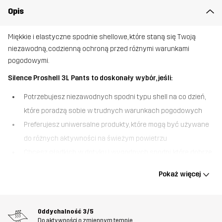
Opis
Miękkie i elastyczne spodnie shellowe, które staną się Twoją
niezawodną, codzienną ochroną przed różnymi warunkami
pogodowymi.
Silence Proshell 3L Pants to doskonały wybór, jeśli:
Potrzebujesz niezawodnych spodni typu shell na co dzień,
które poradzą sobie w trudnych warunkach pogodowych
Preferujesz uniwersalne produkty, które mogą być używane
do różnych aktywności na świeżym powietrzu
Chcesz gładkich w dotyku i wygodnych spodni, które dobrze
wentylują.
Pokaż więcej
Silence Proshell 3L Pants to jedne z naszych najpopularniejszych
spodni typu shell, oferujące doskonałe połączenie niezawodnej
ochrony przed warunkami atmosferycznymi i wysokiego komfortu.
Oddychalność
3/5
Te 3-warstwowe spodnie są wykonane z materiału
Do aktywności o zmiennym tempie