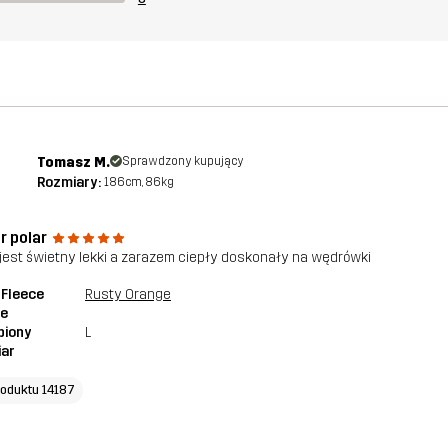
Tomasz M.
Sprawdzony kupujący
Rozmiary:
186cm, 86kg
r polar
 jest świetny lekki a zarazem ciepły doskonały na wędrówki
 Fleece
Rusty Orange
ie
piony
L
iar
roduktu 14187