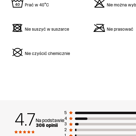
8
o
Prać w 40°C
Nie można wyb
d
m
Nie suszyć w suszarce
Nie prasować
U
Nie czyścić chemicznie
4.7
5
4
Na podstawie
3
306 opinii
2
1