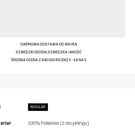
DARMOWA DOSTAWA OD 400 PLN
SZWEDZKI DESIGN, SZWEDZKA JAKOŚĆ
ŚREDNIA OCENA Z 840.000 RECENZJI - 4,6 NA 5
j
REGULAR
eriał
100% Poliester (z recyklingu)