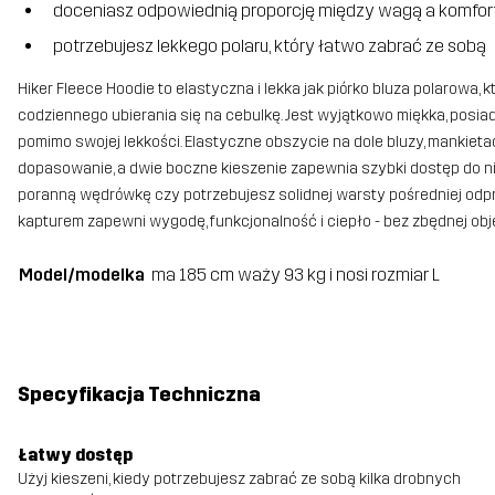
doceniasz odpowiednią proporcję między wagą a komfor
potrzebujesz lekkego polaru, który łatwo zabrać ze sobą
Hiker Fleece Hoodie to elastyczna i lekka jak piórko bluza polarowa, 
codziennego ubierania się na cebulkę. Jest wyjątkowo miękka, pos
pomimo swojej lekkości. Elastyczne obszycie na dole bluzy, mankiet
dopasowanie, a dwie boczne kieszenie zapewnia szybki dostęp do ni
poranną wędrówkę czy potrzebujesz solidnej warsty pośredniej odpr
kapturem zapewni wygodę, funkcjonalność i ciepło - bez zbędnej obję
Model/modelka
ma 185 cm waży 93 kg i nosi rozmiar L
Specyfikacja Techniczna
Łatwy dostęp
Użyj kieszeni, kiedy potrzebujesz zabrać ze sobą kilka drobnych