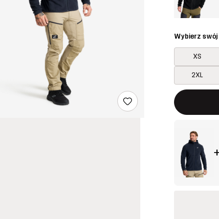
Wybierz swój
XS
2XL
Ten przycisk
{{size}} nie 