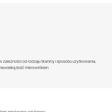
w zależności od rodzaju tkaniny i sposobu użytkowania,
iewielką ilość mikrowłókien.
obiec mechaceniu się tkaniny.