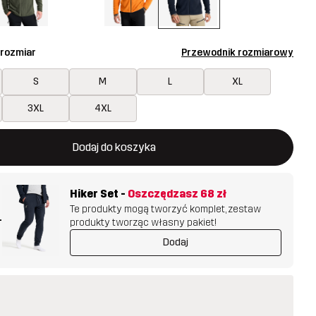
 rozmiar
Przewodnik rozmiarowy
S
M
L
XL
3XL
4XL
 otworzy nowe okno, w którym można potwierdzić dodanie noweg
jest dostępny
Dodaj do koszyka
Hiker Set
-
Oszczędzasz
68 zł
Te produkty mogą tworzyć komplet, zestaw
+
produkty tworząc własny pakiet!
Dodaj