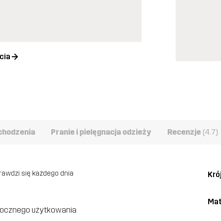
cia
chodzenia
Pranie i pielęgnacja odzieży
Recenzje
(4.7)
rawdzi się każdego dnia
Kró
Mat
łorocznego użytkowania