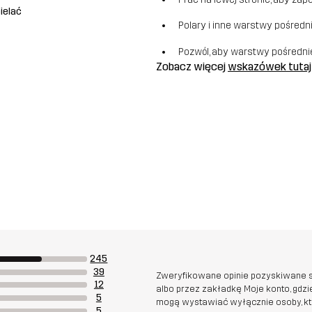
ielać
Polary i inne warstwy pośredn
Pozwól, aby warstwy pośredni
Zobacz więcej
wskazówek tutaj
245
39
Zweryfikowane opinie pozyskiwane s
12
albo przez zakładkę Moje konto, gdz
5
mogą wystawiać wyłącznie osoby, któr
5