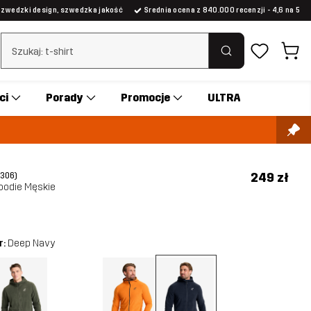
Szwedzki design, szwedzka jakość
Średnia ocena z 840.000 recenzji - 4,6 na 5
Wyczyść wyszukiwanie
ci
Porady
Promocje
ULTRA
249 zł
(306)
Hoodie Męskie
r:
Deep Navy