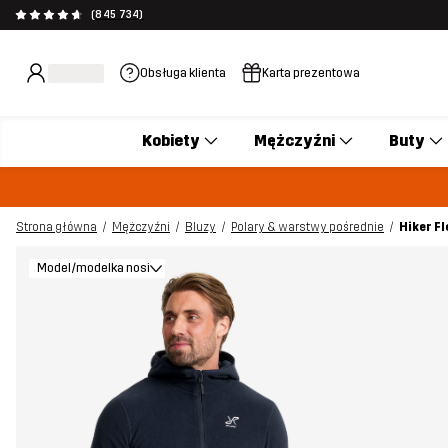
(845 734)
Obsługa klienta
Karta prezentowa
Kobiety
Mężczyźni
Buty
Strona główna
Mężczyźni
Bluzy
Polary & warstwy pośrednie
Hiker F
Model/modelka nosi