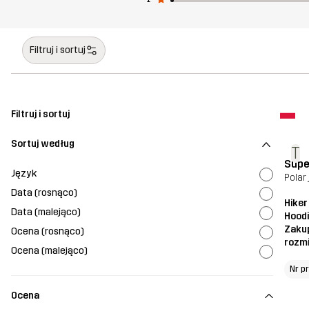
Filtruj i sortuj
Filtruj i sortuj
Sortuj według
T
Supe
Język
Polar
Data (rosnąco)
Hiker
Data (malejąco)
Hood
Zaku
Ocena (rosnąco)
rozm
Ocena (malejąco)
Nr p
Ocena