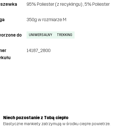
dszewka
95% Poliester (z recyklingu) , 5% Poliester
ga
350g w rozmiarze M
orzone do
UNIWERSALNY
TREKKING
mer
14187_2800
ykułu
Niech pozostanie z Tobą ciepło
Elastyczne mankiety zatrzymują w środku ciepłe powietrze.