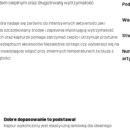
tem cieplnym oraz długotrwałą wytrzymałość
Po
Wa
która nadaje się zarówno do intensywnych aktywności, jak i
iada szczotkowany środek i zapewnia imponującą wytrzymałość
Stw
ach oraz kapturze pomaga zatrzymać ciepło i utrzymuje przytulne
ezbędnych akcesoriów. Niezależnie od tego czy wybierasz się na
Nu
owadzającej wilgoć przy zmiennych temperaturach, ta bluza z
art
tości.
Dobre dopasowanie to podstawa!
Kaptur wykończony jest elastyczną lamówką dla idealnego