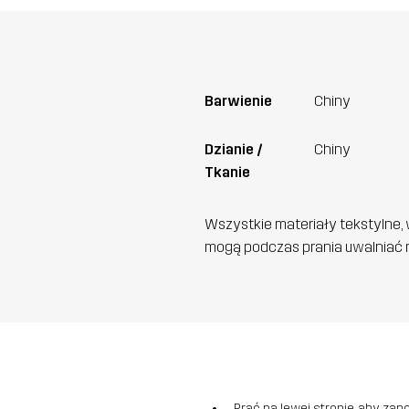
Barwienie
Chiny
Dzianie /
Chiny
Tkanie
Wszystkie materiały tekstylne, 
mogą podczas prania uwalniać n
Prać na lewej stronie, aby zap