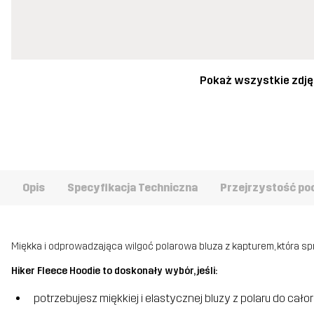
Pokaż wszystkie zdję
Opis
Specyfikacja Techniczna
Przejrzystość po
Miękka i odprowadzająca wilgoć polarowa bluza z kapturem, która sp
Hiker Fleece Hoodie to doskonały wybór, jeśli:
potrzebujesz miękkiej i elastycznej bluzy z polaru do ca