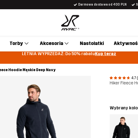
Darmowa dostawa od 400 PLN
Torby
Akcesoria
Nastolatki
Aktywnoś
LETNIA WYPRZEDAŻ: Do 50% rabatu
Kup teraz
leece Hoodie Męskie Deep Navy
4.7 
Hiker Fleece 
Wybrany kolo