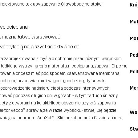
projektowana tak, aby zapewnić Ci swobodę na stoku.
Kró
Mat
kowo ocieplana
dzież można łatwo warstwować
Mat
 wentylacją na wszystkie aktywne dni
Pod
wa zaprojektowana z myślą o ochronie przed różnymi warunkami
adkiego, wytrzymałego materiału, nieocieplana, zapewni Ci pełną
Pod
warstwowania chcesz mieć pod spodem. Zaawansowana membrana
 ochronę przed wiatrem i wilgocią, podczas gdy suwaki
Me
ie odprowadzenie nadmiaru ciepła podczas intensywnych
wać podczas długich dni w górach - w tym fartuch śnieżny,
iety z otworami na kciuki. Nieco obszerniejszy krój zapewnia
ktor Recco® sprawia, że w razie wypadku łatwiej Cię będzie
Wa
niająca ochronę - AccXel 2L Ski Jacket pomoże Ci zbierać miłe,
Stw