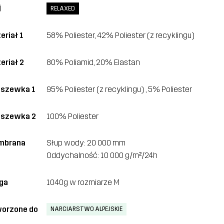
j
RELAXED
eriał 1
58% Poliester, 42% Poliester (z recyklingu)
eriał 2
80% Poliamid, 20% Elastan
szewka 1
95% Poliester (z recyklingu) , 5% Poliester
szewka 2
100% Poliester
mbrana
Słup wody: 20 000 mm
Oddychalność: 10 000 g/m²/24h
ga
1040g w rozmiarze M
orzone do
NARCIARSTWO ALPEJSKIE