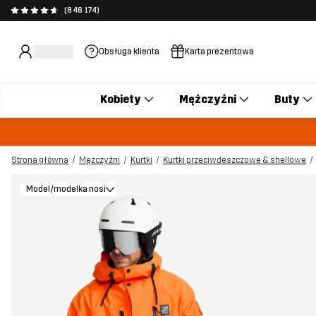
(846 174)
Obsługa klienta
Karta prezentowa
Kobiety
Mężczyźni
Buty
Strona główna
Mężczyźni
Kurtki
Kurtki przeciwdeszczowe & shellowe
Model/modelka nosi