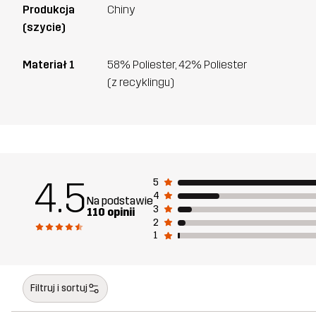
Produkcja
Chiny
(szycie)
Materiał 1
58% Poliester, 42% Poliester
(z recyklingu)
4.5
5
4
Na podstawie
3
110 opinii
2
1
Filtruj i sortuj