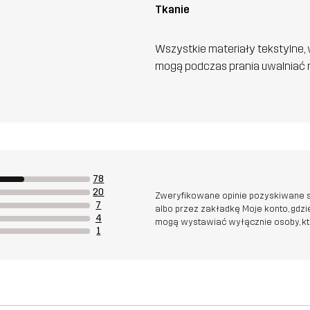
Tkanie
Wszystkie materiały tekstylne, 
mogą podczas prania uwalniać n
78
20
Zweryfikowane opinie pozyskiwane s
7
albo przez zakładkę Moje konto, gdz
4
mogą wystawiać wyłącznie osoby, któr
1