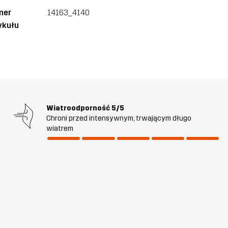
mer
14163_4140
ykułu
Wiatroodporność
5/5
Chroni przed intensywnym, trwającym długo
wiatrem