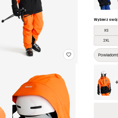
Wybierz swój
XS
2XL
Ten przycisk
{{size}} nie 
Powiadom