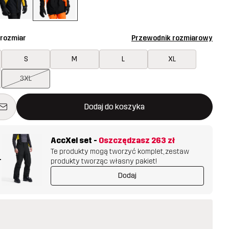
 rozmiar
Przewodnik rozmiarowy
S
M
L
XL
3XL
 otworzy nowe okno, w którym można potwierdzić dodanie noweg
jest dostępny
Dodaj do koszyka
AccXel set
-
Oszczędzasz
263 zł
Te produkty mogą tworzyć komplet, zestaw
+
produkty tworząc własny pakiet!
Dodaj