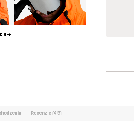
cia
chodzenia
Recenzje
(4.5)