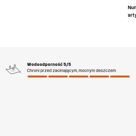
Nu
art
Wodoodporność
5/5
Chroni przed zacinającym, mocnym deszczem