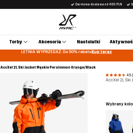
Darmowa dostawa od 400 PLN
Torby
Akcesoria
Nastolatki
Aktywnoś
LETNIA WYPRZEDAŻ: Do 50% rabatu
Kup teraz
AccXel 2L Ski Jacket Męskie Persimmon Orange/Black
4.5 
AccXel 2L Ski 
Wybrany kolo