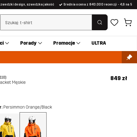
Szwedzki design, szwedzka jakość
Średnia ocena z 840.000 recenzji - 4,6 na 5
Wyczyść wyszukiwanie
ci
Porady
Promocje
ULTRA
849 zł
(110)
Jacket Męskie
r:
Persimmon Orange/Black