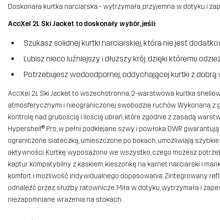
Doskonała kurtka narciarska - wytrzymała, przyjemna w dotyku i za
AccXel 2L Ski Jacket to doskonały wybór, jeśli:
Szukasz solidnej kurtki narciarskiej, która nie jest dodat
Lubisz nieco luźniejszy i dłuższy krój, dzięki któremu o
Potrzebujesz wodoodpornej, oddychającej kurtki z dobrą
AccXel 2L Ski Jacket to wszechstronna, 2-warstwowa kurtka shello
atmosferycznymi i nieograniczonej swobodzie ruchów. Wykonana z gł
kontrolę nad grubością i ilością ubrań, które zgodnie z zasadą 
Hypershell® Pro, w pełni podklejane szwy i powłoka DWR gwarantują
ograniczone siateczką, umieszczone po bokach, umożliwiają szybk
aktywności. Kurtkę wyposażono we wszystko, czego możesz potrzebo
kaptur kompatybilny z kaskiem, kieszonkę na karnet narciarski i mank
komfort i możliwość indywidualnego dopasowania. Zintegrowany refle
odnaleźć przez służby ratownicze. Miła w dotyku, wytrzymała i zapew
niezapomniane wrażenia na stokach.