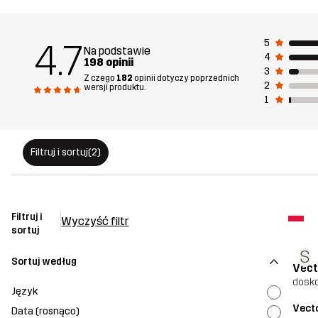
4.7
5
Na podstawie
4
198 opinii
3
Z czego
182
opinii dotyczy poprzednich
2
wersji produktu.
1
Filtruj i sortuj
(2)
Filtruj i
Wyczyść filtr
sortuj
S
Sortuj według
Vect
dosk
Język
Vecto
Data (rosnąco)