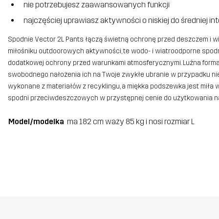
nie potrzebujesz zaawansowanych funkcji
najczęściej uprawiasz aktywności o niskiej do średniej i
Spodnie Vector 2L Pants łączą świetną ochronę przed deszczem i w
miłośniku outdoorowych aktywności, te wodo- i wiatroodporne spodn
dodatkowej ochrony przed warunkami atmosferycznymi. Luźna forma
swobodnego nałożenia ich na Twoje zwykłe ubranie w przypadku ni
wykonane z materiałów z recyklingu, a miękka podszewka jest miła 
spodni przeciwdeszczowych w przystępnej cenie do użytkowania na
Model/modelka
ma 182 cm waży 85 kg i nosi rozmiar L