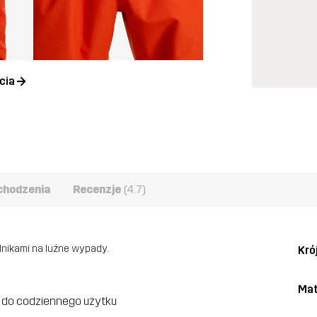
cia
chodzenia
Recenzje
(4.7)
nikami na luźne wypady.
Kró
Mat
do codziennego użytku