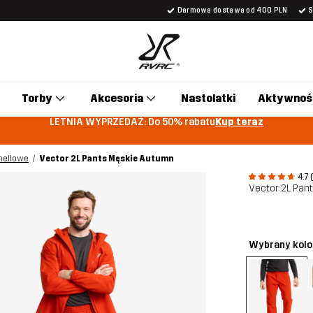
Darmowa dostawa od 400 PLN
Torby
Akcesoria
Nastolatki
Aktywnoś
LETNIA WYPRZEDAŻ: Do 50% rabatu
Kup teraz
hellowe
Vector 2L Pants Męskie Autumn
4.7 
Vector 2L Pan
Wybrany kolo