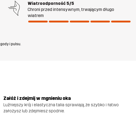
Wiatroodporność
5/5
Chroni przed intensywnym, trwającym długo
wiatrem
gody i pulsu.
Załóż i zdejmij w mgnieniu oka
Luźniejszy krój i elastyczna talia sprawiają, że szybko i łatwo
założysz lub zdejmiesz spodnie.