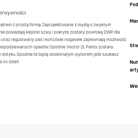
Po
ntensywności
Me
iatrem z prostą formą. Zaprojektowane z myślą o zwykłym
ie posiadają klejone szwy i pokryte zostały powłoką DWR dla
 oraz regulowany pas i końcówki nogawek zapewniają możliwość
Stw
espodziewanych opadów. Spodnie Vector 2L Pants zostały
w dotyku. Spodnie te będą doskonałym wyborem, jeśli szukasz
Nu
 co dzień.
art
Wer