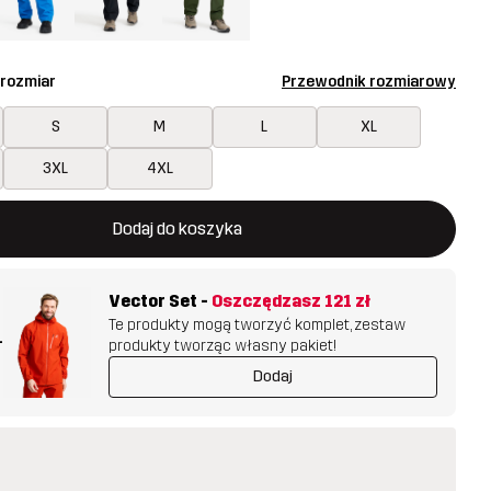
 rozmiar
Przewodnik rozmiarowy
S
M
L
XL
3XL
4XL
 otworzy nowe okno, w którym można potwierdzić dodanie noweg
jest dostępny
Dodaj do koszyka
Vector Set
-
Oszczędzasz
121 zł
Te produkty mogą tworzyć komplet, zestaw
+
produkty tworząc własny pakiet!
Dodaj