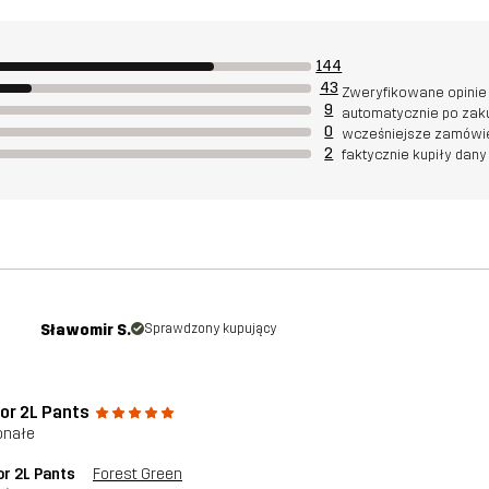
144
43
Zweryfikowane opinie
9
automatycznie po zaku
0
wcześniejsze zamówie
2
faktycznie kupiły dany
Sławomir S.
Sprawdzony kupujący
or 2L Pants
onałe
r 2L Pants
Forest Green