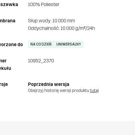
dszewka
100% Poliester
mbrana
Słup wody: 10 000 mm
Oddychalność: 10 000 g/m²/24h
orzone do
NA CO DZIEŃ
UNIWERSALNY
mer
10952_2370
ykułu
sje
Poprzednia wersja
Obejrzyj historię wersji produktu
tutaj