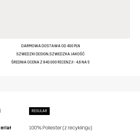
DARMOWA DOSTAWA OD 400 PLN
SZWEDZKI DESIGN, SZWEDZKA JAKOŚĆ
ŚREDNIA OCENA Z 840.000 RECENZJI - 4,6 NA 5
j
REGULAR
eriał
100% Poliester (z recyklingu)