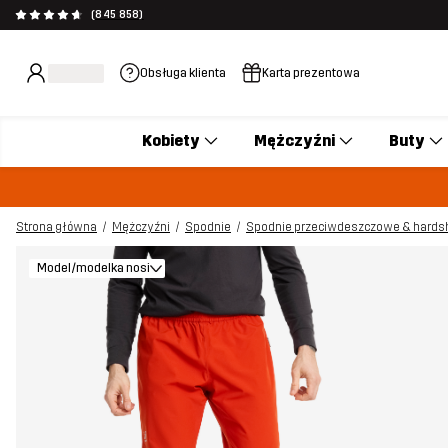
(845 858)
Obsługa klienta
Karta prezentowa
Kobiety
Mężczyźni
Buty
Strona główna
Mężczyźni
Spodnie
Spodnie przeciwdeszczowe & hards
Model/modelka nosi