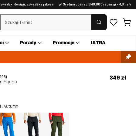
Szwedzki design, szwedzka jakość
Średnia ocena z 840.000 recenzji - 4,6 na 5
Wyczyść wyszukiwanie
ci
Porady
Promocje
ULTRA
349 zł
(198)
ts Męskie
r:
Autumn